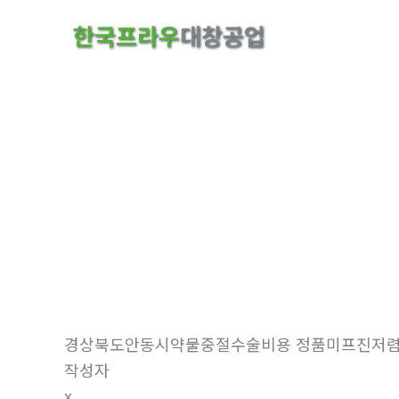
콘
한국프라우
대창공업
텐
츠
로
건
너
뛰
기
자유게시판
홈
자유게시판
경상북도안동시약물중절수술비용 정품미프진저렴한곳
작성자
x