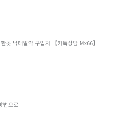
 낙­태알약 구입처 【카톡상담 Mx66】
 방법으로