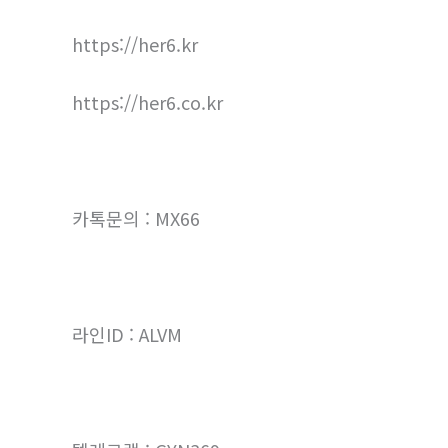
https://her6.kr
https://her6.co.kr
카톡문의 : MX66
라인ID : ALVM