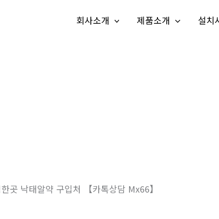
회사소개
제품소개
설치
 낙­태알약 구입처 【카톡상담 Mx66】