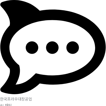
한국프라우대창공업
AI 채팅