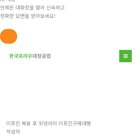
언제든 대화창을 열어 신속하고
정확한 답변을 받아보세요!
콘
텐
한국프라우
대창공업
츠
로
건
너
뛰
자유게시판
기
홈
자유게시판
미프진 복용 후 핏덩어리 미­프진구매대행
작성자