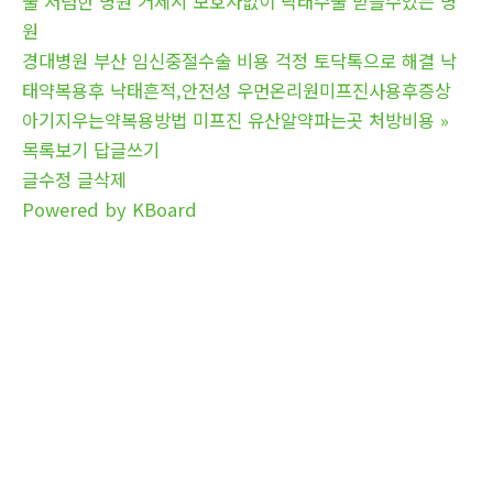
술 저렴한 병원 거제시 보호자없이 낙태수술 받을수있는 병
원
경대병원 부산 임신중절수술 비용 걱정 토닥톡으로 해결 낙
태약복용후 낙태흔적,안전성 우먼온리원미프진사용후증상
아기지우는약복용방법 미프진 유산알약파는곳 처방비용
»
목록보기
답글쓰기
글수정
글삭제
Powered by KBoard