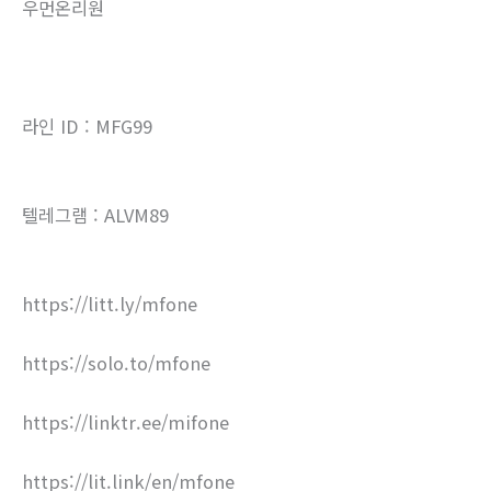
우먼온리원
라인 ID : MFG99
텔레그램 : ALVM89
https://litt.ly/mfone
https://solo.to/mfone
https://linktr.ee/mifone
https://lit.link/en/mfone