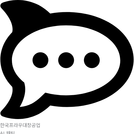
한국프라우대창공업
AI 채팅