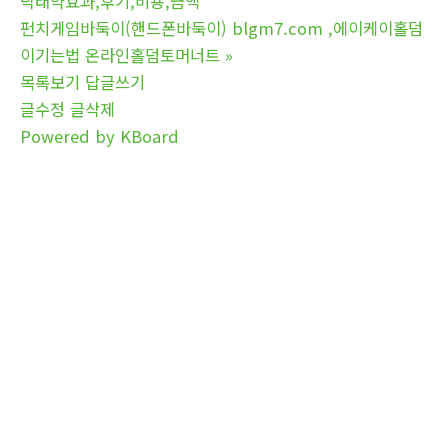
낙태약효과,후기,비용,금액
펀치게­임바둑­이(핸드폰바둑­이) blgm7.com ,에이케이홀­덤
이기는법 온라인홀­덤토머너트
»
목록보기
답글쓰기
글수정
글삭제
Powered by KBoard