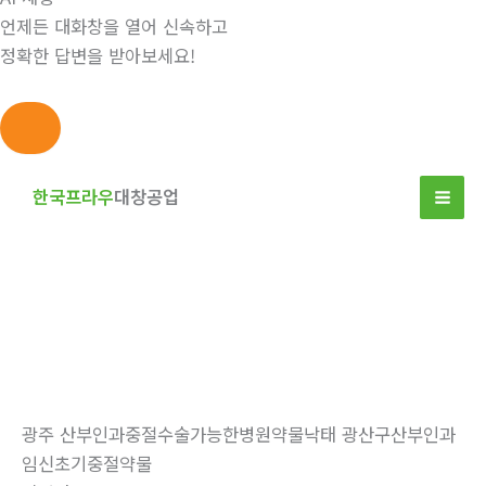
언제든 대화창을 열어 신속하고
정확한 답변을 받아보세요!
콘
텐
한국프라우
대창공업
츠
로
건
너
뛰
자유게시판
기
홈
자유게시판
광주 산부인과중절수술가능한병원약물낙태 광산구산부인과
임신초기중절약물