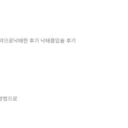
으로낙태한 후기 낙­태흡입술 후기
 방법으로