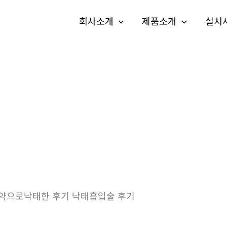
회사소개
제품소개
설치
으로낙태한 후기 낙­태흡입술 후기