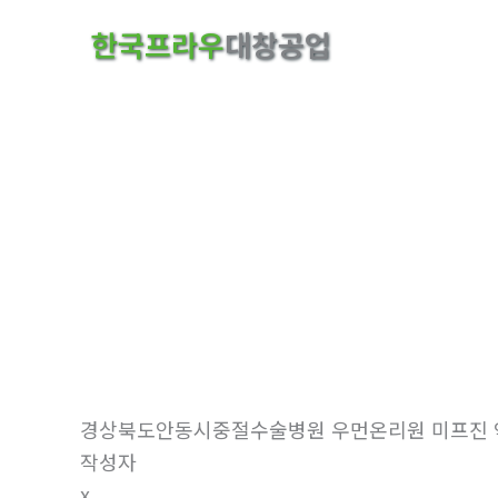
콘
한국프라우
대창공업
텐
츠
로
건
너
뛰
기
자유게시판
홈
자유게시판
경상북도안동시중절수술병원 우먼온리원 미프진 약
작성자
x