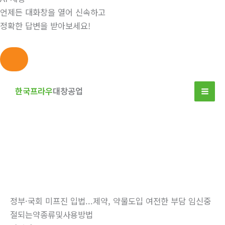
언제든 대화창을 열어 신속하고
정확한 답변을 받아보세요!
콘
텐
한국프라우
대창공업
츠
로
건
너
뛰
자유게시판
기
홈
자유게시판
정부·국회 미프진 입법...제약, 약물도입 여전한 부담 임신중
절되는약종류및사용방법