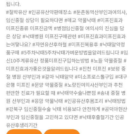
됩니다.
#절박유산 #인공유산약판매장소 #둔촌동역산부인과여의사,
임신중절 상담이 필요하다면 #매교 약물낙태 #미프진효과
미프진종류 미프진금액 #병점임신중절 여의사의 진심을 담
은 상담 #낙태병원 미프진구매관련 #미프진효과미프진효과
는어떻나요? #자연유산후하혈 #미프진복용후 #낙태알약정
품구매 #5주차낙태5주차낙태가벼운방법을알려드립니다 #임
신10주계류유산 정품미프진구입하는방법 #노들 약물중절 #
미프진효과가좋은것을알려드립니다 #진천 미프진 #보평 중
절 병원 산부인과 #갈마 낙태알약 #미소프로스톨구입 #대구
은행 미프진 #문양 약물중절 #노량진여의사산부인과 추천
편안한 진료가 필요할 때 #낙태약수술나쁜점 #송내 중절 병
원 산부인과 #응암 약물낙태 #인공유산후몸조리 #낙태방법
#강북구 임신중절수술 낙태 비용보다 안전하게 #공덕아현산
부인과 임신중절을 고민하고 있다면 #낙태후출혈기간 인공
유산후생리기간