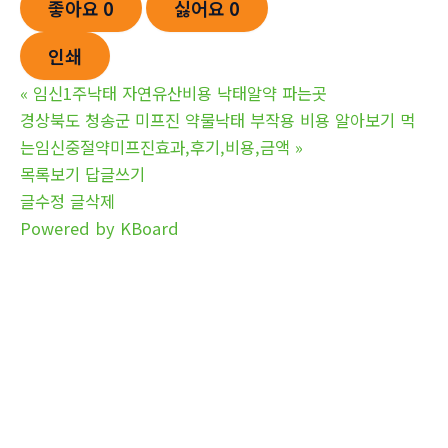
좋아요
0
싫어요
0
인쇄
«
임신1주낙태 자연유산비용 낙­태알약 파는곳
경상북도 청송군 미프진 약물낙태 부작용 비용 알아보기 먹
는임신중절약미프진효과,후기,비용,금액
»
목록보기
답글쓰기
글수정
글삭제
Powered by KBoard