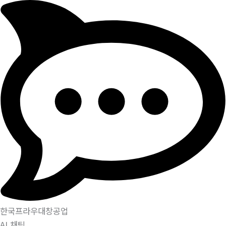
한국프라우대창공업
AI 채팅