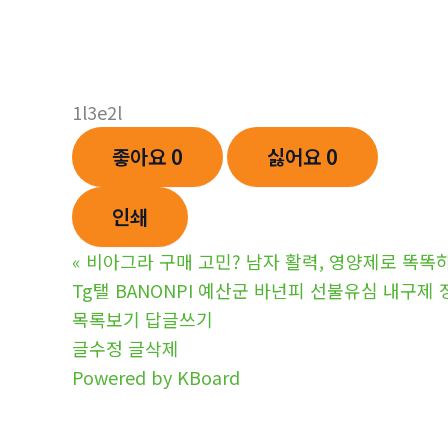
1l3e2l
좋아요
0
싫어요
0
인쇄
«
비아그라 구매 고민? 남자 활력, 영양제로 똑똑
Tg탤 BANONPI 예산군 바넌피 선불유심 내
목록보기
답글쓰기
글수정
글삭제
Powered by KBoard