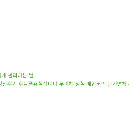
하게 관리하는 법
구제 정산후기 후불폰유심삽니다 무피해 정심 매입문의 단기연체