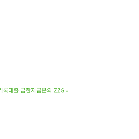
기록대출 급한자금문의 ZZG
»