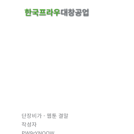
콘
한국프라우
대창공업
텐
츠
로
건
너
뛰
기
자유게시판
홈
자유게시판
단장비가 - 웹툰 결말
작성자
PW9rYNQOW