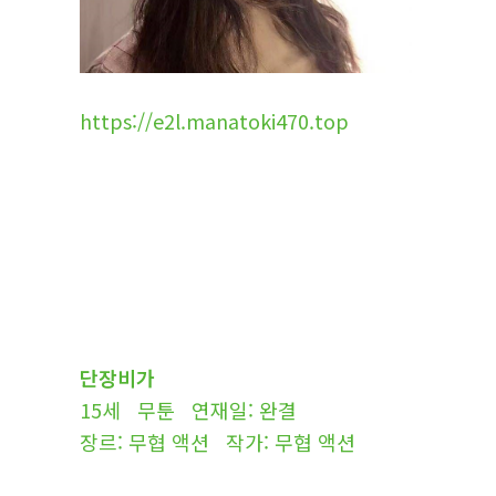
https://e2l.manatoki470.top
단장비가
15세 무툰 연재일: 완결
장르: 무협 액션 작가: 무협 액션