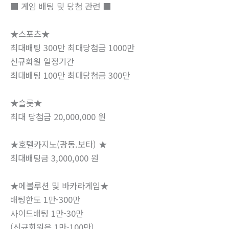
■ 게임 배팅 및 당첨 관련 ■
★스포츠★
최대배팅 300만 최대당첨금 1000만
신규회원 일정기간
최대배팅 100만 최대당첨금 300만
★슬롯★
최대 당첨금 20,000,000 원
★호텔카지노(광동.보타) ★
최대배팅금 3,000,000 원
★에볼루션 및 바카라게임★
배팅한도 1만-300만
사이드배팅 1만-30만
(신규회원은 1만-100만)