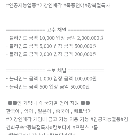
#인공지능열풍#이강인매각 #폭풍전야#광복절특사
============= 고수 채널 ============
- 블라인드 금액 10,000 입장 금액 2,000,000원
- 블라인드 금액 5,000 입장 금액 500,000원
- 블라인드 금액 2,000 입장 금액 200,000원
============= 초보 채널 ============
- 블라인드 금액 1,000 입장 금액 100,000원
- 블라인드 금액 500 입장 금액 50,000원
­ ●●인 게임내 각 국가별 언어 지원 ●● ­
한국어 , 영어 , 일본어 , 중국어 , 베트남어
#이강인매각 게임내 금고 기능 이용 가능 #인공지능열풍#김
건희구속#광복절특사#캄보디아 #프린스그룹