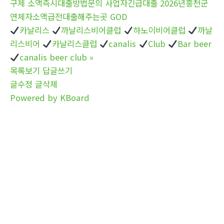
구제 소액즉시대출방법문의 사업자긴급대출 2026년홍천군
연체자소액급전대출해주는곳 GOD
카날리스
까날리스비어클럽
하노이비어클럽
까날
리스비어
카날리스클럽
canalis
Club
Bar beer
canalis beer club
»
목록보기
답글쓰기
글수정
글삭제
Powered by KBoard