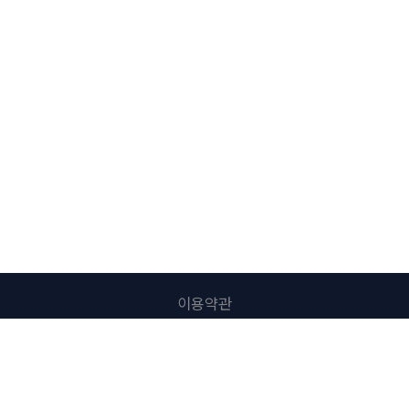
이용약관
개인정보처리방침