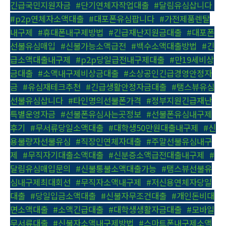
긴급국민지원자금
,
#단기연체자작업대출
,
#달림유심삽니다
,
#p2p연체자소액대출
,
#대포폰유심팝니다
,
#가전제품렌탈
내구제
,
#휴대폰내구제방법
,
#긴급재난지원금대출
,
#대포폰
선불유심매입
,
#신불가능소액급전
,
#백수소액대출방법
,
#긴
급소액대출내구제
,
#p2p당일급전내구제대출
,
#만19세비상
금대출
,
#소액내구제비상금대출
,
#소상공인긴급경영안정자
금
,
#유심재테크추천
,
#긴급생활안정자금대출
,
#탬스뷰유심
선불유심삽니다
,
#타인명의선불폰가격
,
#정부지원긴급재난
특별운영자금
,
#선불폰유심사는곳정보
,
#선불폰유심내구제
후기
,
#무서류당일소액대출
,
#대학생50만원대출내구제
,
#신
용불량자선불유심
,
#직장인연체자대출
,
#주말선불유심내구
제
,
#무직자기대출소액대출
,
#신분증소액급전대출내구제
,
#
달림유심매입문의
,
#신불통불소액대출가능
,
#탬스뷰선불유
심내구제최대회선
,
#무직자소액내구제
,
#저신용연체자당일
대출
,
#당일입금소액대출
,
#신불자무조건대출
,
#개인돈비대
면소액대출
,
#소액긴급대출
,
#대학생생활자금대출
,
#모바일
무서류대출
,
#신불자소액내구제방법
,
#스마트폰내구제소액