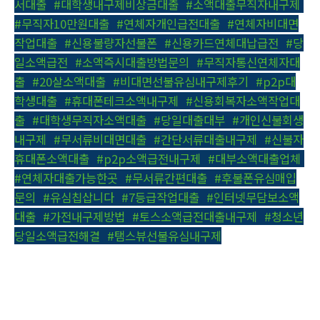
서대출
,
#대학생내구제비상금대출
,
#소액대출무직자내구제
,
#무직자10만원대출
,
#연체자개인급전대출
,
#연체자비대면
작업대출
,
#신용불량자선불폰
,
#신용카드연체대납급전
,
#당
일소액급전
,
#소액즉시대출방법문의
,
#무직자통신연체자대
출
,
#20살소액대출
,
#비대면선불유심내구제후기
,
#p2p대
학생대출
,
#휴대폰테크소액내구제
,
#신용회복자소액작업대
출
,
#대학생무직자소액대출
,
#당일대출대부
,
#개인신불회생
내구제
,
#무서류비대면대출
,
#간단서류대출내구제
,
#신불자
휴대폰소액대출
,
#p2p소액급전내구제
,
#대부소액대출업체
,
#연체자대출가능한곳
,
#무서류간편대출
,
#후불폰유심매입
문의
,
#유심칩삽니다
,
#7등급작업대출
,
#인터넷무담보소액
대출
,
#가전내구제방법
,
#토스소액급전대출내구제
,
#청소년
당일소액급전해결
,
#탬스뷰선불유심내구제