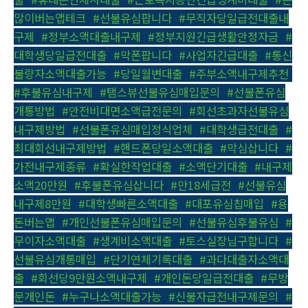
많이버는앱테크
,
#선불유심팝니다
,
#무직자당일급전대출내
구제
,
#정부소액대출내구제
,
#정부지원긴급생활안정자금
,
#
대학생당일급전대출
,
#막폰팝니다
,
#사업자긴급대출
,
#통신
불량자소액대출가능
,
#당일월변대출
,
#주부소액내구제추천
,
#후불유심내구제
,
#탬스뷰선불유심매입문의
,
#선불폰유심
개통방법
,
#안전비대면소액급전문의
,
#회선초과자선불유심
내구제방법
,
#선불폰유심매입정식업체
,
#대학생급전대출
,
#
최대회선내구제방법
,
#핸드폰당일소액대출
,
#막심삽니다
,
#
가전내구제종류
,
#확실한작업대출
,
#소액단기대출
,
#내구제
소액20만원
,
#후불폰유심삽니다
,
#만18세급전
,
#선불유심
내구제8만원
,
#대학생빠른소액대출
,
#대포유심칩매입
,
#용
돈버는앱
,
#개인선불폰유심매입문의
,
#선불유심후불유심
,
#
무이자소액대출
,
#생계비소액대출
,
#토스실장님구합니다
,
#
선불유심개통매입
,
#단기연체기록대출
,
#과다대출자소액대
출
,
#회선당9만원소액내구제
,
#개인돈당일급전대출
,
#무방
문개인돈
,
#누구나소액대출가능
,
#신불자급전내구제문의
,
#