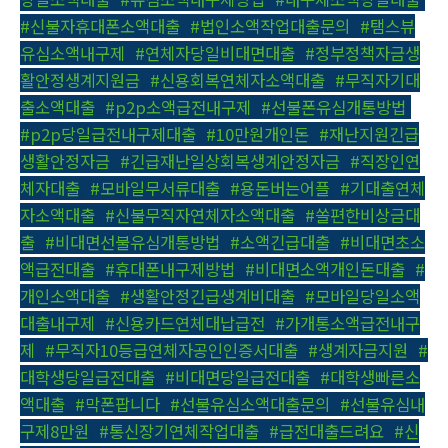
#신불자휴대폰소액대출
,
#법인소액작업대출문의
,
#탬스뷰
유심소액내구제
,
#연체자당일비대면대출
,
#정부정책자금생
활안정생계지원금
,
#신용회복연체자소액대출
,
#무직자기대
출소액대출
,
#p2p소액급전내구제
,
#선불폰유심개통방법
,
#p2p당일급전내구제대출
,
#10만원개인돈
,
#재난지원긴급
생활안정자금
,
#긴급재난일상회복생계안정자금
,
#직장인연
체자대출
,
#모바일무서류대출
,
#용돈버는어플
,
#기대출연체
자소액대출
,
#신불무직자연체자소액대출
,
#쏠편한비상금대
출
,
#비대면선불유심개통방법
,
#소액긴급대출
,
#비대면초소
액급전대출
,
#휴대폰내구제방법
,
#비대면소액개인돈대출
,
#
개인소액대출
,
#생활안정긴급생계비대출
,
#모바일당일소액
대출내구제
,
#신용카드연체대납급전
,
#가개통소액급전내구
제
,
#무직자10등급연체자공인인증서대출
,
#생계자금지원
,
#
대학생당일급전대출
,
#비대면당일급전대출
,
#대학생빠른소
액대출
,
#막폰팝니다
,
#선불유심소액대출문의
,
#선불유심내
구제8만원
,
#통신장기연체작업대출
,
#급전대출드려요
,
#신