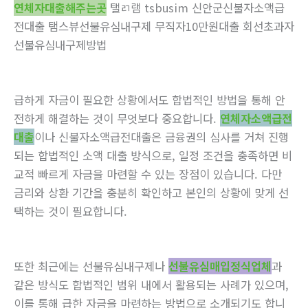
연체자대출해주는곳
탤ㄺ램 tsbusim 신안군신불자소액급
전대출 탬스뷰선불유심내구제 무직자10만원대출 회선초과자
선불유심내구제방법
급하게 자금이 필요한 상황에서도 합법적인 방법을 통해 안
전하게 해결하는 것이 무엇보다 중요합니다.
연체자소액급전
대출
이나 신불자소액급전대출은 금융권의 심사를 거쳐 진행
되는 합법적인 소액 대출 방식으로, 일정 조건을 충족하면 비
교적 빠르게 자금을 마련할 수 있는 장점이 있습니다. 다만
금리와 상환 기간을 충분히 확인하고 본인의 상황에 맞게 선
택하는 것이 필요합니다.
또한 최근에는 선불유심내구제나
선불유심매입정식업체
과
같은 방식도 합법적인 범위 내에서 활용되는 사례가 있으며,
이를 통해 급한 자금을 마련하는 방법으로 소개되기도 합니