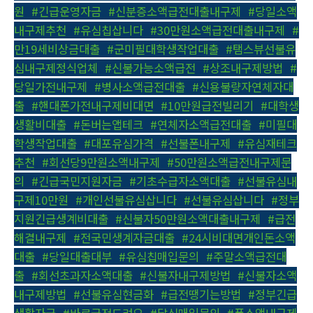
원
,
#긴급운영자금
,
#신분증소액급전대출내구제
,
#당일소액
내구제추천
,
#유심칩삽니다
,
#30만원소액급전대출내구제
,
#
만19세비상금대출
,
#군미필대학생작업대출
,
#탬스뷰선불유
심내구제정식업체
,
#신불가능소액급전
,
#상조내구제방법
,
#
당일가전내구제
,
#병사소액급전대출
,
#신용불량자연체자대
출
,
#핸대폰가전내구제비대면
,
#10만원급전빌리기
,
#대학생
생활비대출
,
#돈버는앱테크
,
#연체자소액급전대출
,
#미필대
학생작업대출
,
#대포유심가격
,
#선불폰내구제
,
#유심재테크
추천
,
#회선당9만원소액내구제
,
#50만원소액급전내구제문
의
,
#긴급국민지원자금
,
#기초수급자소액대출
,
#선불유심내
구제10만원
,
#개인선불유심삽니다
,
#선불유심삽니다
,
#정부
지원긴급생계비대출
,
#신불자50만원소액대출내구제
,
#급전
해결내구제
,
#전국민생계자금대출
,
#24시비대면개인돈소액
대출
,
#당일대출대부
,
#유심칩매입문의
,
#주말소액급전대
출
,
#회선초과자소액대출
,
#신불자내구제방법
,
#신불자소액
내구제방법
,
#선불유심현금화
,
#급전땡기는방법
,
#정부긴급