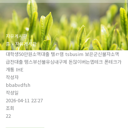
로
건
너
뛰
자유게시판
기
홈
자유게시판
대학생50만원소액대출 탤ㄺ램 tsbusim 보은군신불자소액
급전대출 탬스뷰선불유심내구제 돈많이버는앱테크 폰테크가
개통 IHE
작성자
bbabvdfsh
작성일
2026-04-11 22:27
조회
22