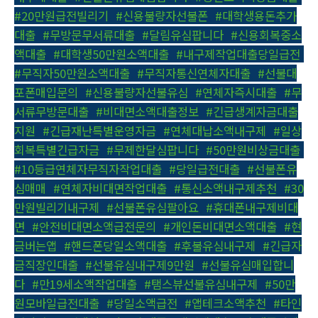
#20만원급전빌리기
,
#신용불량자선불폰
,
#대학생용돈추가
대출
,
#무방문무서류대출
,
#달림유심팝니다
,
#신용회복중소
액대출
,
#대학생50만원소액대출
,
#내구제작업대출당일급전
,
#무직자50만원소액대출
,
#무직자통신연체자대출
,
#선불대
포폰매입문의
,
#신용불량자선불유심
,
#연체자즉시대출
,
#무
서류무방문대출
,
#비대면소액대출정보
,
#긴급생계자금대출
지원
,
#긴급재난특별운영자금
,
#연체대납소액내구제
,
#일상
회복특별긴급자금
,
#무제한달심팝니다
,
#50만원비상금대출
,
#10등급연체자무직자작업대출
,
#당일급전대출
,
#선불폰유
심매매
,
#연체자비대면작업대출
,
#통신소액내구제추천
,
#30
만원빌리기내구제
,
#선불폰유심팔아요
,
#휴대폰내구제비대
면
,
#안전비대면소액급전문의
,
#개인돈비대면소액대출
,
#현
금버는앱
,
#핸드폰당일소액대출
,
#후불유심내구제
,
#긴급자
금직장인대출
,
#선불유심내구제9만원
,
#선불유심매입합니
다
,
#만19세소액작업대출
,
#탬스뷰선불유심내구제
,
#50만
원모바일급전대출
,
#당일소액급전
,
#앱테크소액추천
,
#타인