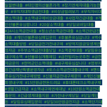
일월변대출
,
#타인명의선불폰가격
,
#장기연체자대출가능한
곳
,
#무직자대학생급전대출
,
#비상금빌려보기
,
#무직자비대
면소액대출
,
#소액내구제비상금대출
,
#사업자긴급대출
,
#개
인선불폰유심팝니다
,
#20살소액대출
,
#당일모바일대출
,
#24시소액급전대출
,
#청소년소액급전대출
,
#소액간편급전
대출
,
#개인선불폰유심매입문의
,
#후불폰유심삽니다
,
#백수
소액대출방법
,
#당일급전가전내구제
,
#방역지원금및생계안
정자금
,
#주부소액급전대출당일
,
#소액결제대출
,
#달림유심
내구제소액
,
#선불유심개통매입
,
#급전빌리는곳추천
,
#급한
자금문의
,
#현역군인소액대출
,
#내구제유심삽니다
,
#정부지
원긴급재난특별운영자금
,
#토스소액급전대출내구제
,
#핸드
폰유심가전내구제방법
,
#신불자급전내구제문의
,
#개인신불
회생내구제
,
#15만원급한돈드려요
,
#휴대폰테크소액내구제
,
#생활긴급자금
,
#소액내구제연체대납
,
#10만원소액급전대
출문의
,
#긴급생계대출지원
,
#가전내구제당일
,
#당일개인
돈
,
#달림유심매입문의
,
#당일30만원급전지급
,
#소액단기대