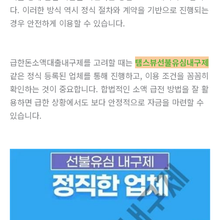
다. 이러한 방식 역시 정식 절차와 계약을 기반으로 진행되는
경우 안전하게 이용할 수 있습니다.
급한돈소액대출내구제를 고려할 때는
탬스뷰선불유심내구제
같은 정식 등록된 업체를 통해 진행하고, 이용 조건을 꼼꼼히
확인하는 것이 중요합니다. 합법적인 소액 급전 방법을 잘 활
용하면 급한 상황에서도 보다 안정적으로 자금을 마련할 수
있습니다.