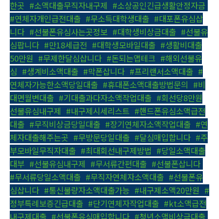
한곳
,
#소액대출무직자내구제
,
#소상공인긴급생활안정자금
,
#연체자개인급전대출
,
#무소득대학생대출
,
#대포폰유심삽
니다
,
#선불폰유심사는곳정보
,
#대학생비상금대출
,
#선불유
심팝니다
,
#만18세급전
,
#대학생모바일대출
,
#생활비대출
50만원
,
#무제한달심삽니다
,
#돈되는앱테크
,
#해외선불유
심
,
#생계비소액대출
,
#막폰삽니다
,
#프리랜서소액대출
,
#
연체자가능한소액당일대출
,
#휴대폰소액대출방법문의
,
#비
대면월변대출
,
#기대출과다자소액작업대출
,
#회선당8만원
선불유심내구제
,
#내구제시세리스트
,
#핸드폰유심소액급전
대출
,
#무직비상금당일대출
,
#장기연체자소액작업대출
,
#연
체자대출해주는곳
,
#무방문당일대출
,
#달심매입합니다
,
#주
부모바일무직자대출
,
#최대회선내구제방법
,
#당일소액대출
대부
,
#선불유심내구제
,
#무서류간편대출
,
#선불폰삽니다
,
#무서류당일소액대출
,
#무직자연체자소액대출
,
#선불폰유
심삽니다
,
#통신불량자소액대출가능
,
#내구제소액20만원
,
#
정부특례보증긴급대출
,
#단기연체자작업대출
,
#kt소액급전
내구제대출
,
#선불폰유심매입합니다
,
#청년소액비상금대출
,