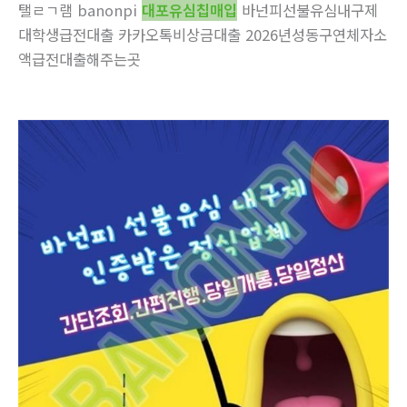
탤ㄹㄱ램 banonpi
대포유심칩매입
바넌피선불유심내구제
대학생급전대출 카카오톡비상금대출 2026년성동구연체자소
액급전대출해주는곳