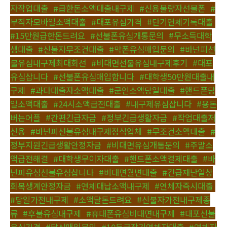
자작업대출
,
#급한돈소액대출내구제
,
#신용불량자선불폰
,
#
무직자모바일소액대출
,
#대포유심가격
,
#단기연체기록대출
,
#15만원급한돈드려요
,
#선불폰유심개통문의
,
#무소득대학
생대출
,
#신불자무조건대출
,
#막폰유심매입문의
,
#바넌피선
불유심내구제최대회선
,
#비대면선불유심내구제후기
,
#대포
유심삽니다
,
#선불폰유심매입합니다
,
#대학생50만원대출내
구제
,
#과다대출자소액대출
,
#군인소액당일대출
,
#핸드폰당
일소액대출
,
#24시소액급전대출
,
#내구제유심삽니다
,
#용돈
버는어플
,
#간편긴급자금
,
#정부긴급생활자금
,
#작업대출저
신용
,
#바넌피선불유심내구제정식업체
,
#무조건소액대출
,
#
정부지원긴급생활안정자금
,
#비대면유심개통문의
,
#주말소
액급전해결
,
#대학생무이자대출
,
#핸드폰소액결제대출
,
#바
넌피유심선불유심삽니다
,
#비대면월변대출
,
#긴급재난일상
회복생계안정자금
,
#연체대납소액내구제
,
#연체자즉시대출
,
#당일가전내구제
,
#소액달돈드려요
,
#신불자가전내구제종
류
,
#후불유심내구제
,
#휴대폰유심비대면내구제
,
#대포선불