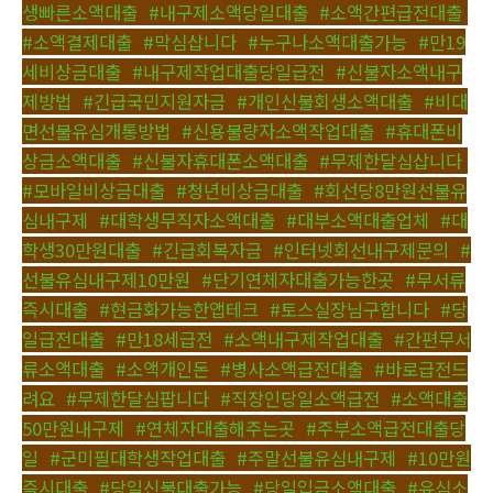
생빠른소액대출
,
#내구제소액당일대출
,
#소액간편급전대출
,
#소액결제대출
,
#막심삽니다
,
#누구나소액대출가능
,
#만19
세비상금대출
,
#내구제작업대출당일급전
,
#신불자소액내구
제방법
,
#긴급국민지원자금
,
#개인신불회생소액대출
,
#비대
면선불유심개통방법
,
#신용불량자소액작업대출
,
#휴대폰비
상금소액대출
,
#신불자휴대폰소액대출
,
#무제한달심삽니다
,
#모바일비상금대출
,
#청년비상금대출
,
#회선당8만원선불유
심내구제
,
#대학생무직자소액대출
,
#대부소액대출업체
,
#대
학생30만원대출
,
#긴급회복자금
,
#인터넷회선내구제문의
,
#
선불유심내구제10만원
,
#단기연체자대출가능한곳
,
#무서류
즉시대출
,
#현금화가능한앱테크
,
#토스실장님구합니다
,
#당
일급전대출
,
#만18세급전
,
#소액내구제작업대출
,
#간편무서
류소액대출
,
#소액개인돈
,
#병사소액급전대출
,
#바로급전드
려요
,
#무제한달심팝니다
,
#직장인당일소액급전
,
#소액대출
50만원내구제
,
#연체자대출해주는곳
,
#주부소액급전대출당
일
,
#군미필대학생작업대출
,
#주말선불유심내구제
,
#10만원
즉시대출
,
#당일신불대출가능
,
#당일입금소액대출
,
#유심소