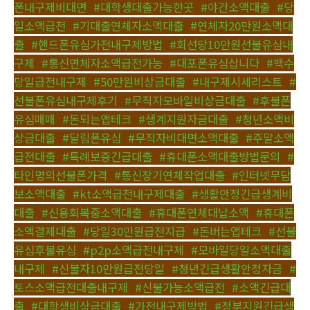
폰내구제비대면
,
#대학생대출가능한곳
,
#야간소액대출
,
#당
일소액급전
,
#기대출연체자소액대출
,
#연체자20만원소액대
출
,
#핸드폰유심가전내구제방법
,
#회선당10만원선불유심내
구제
,
#통신연체자소액급전가능
,
#대포폰유심삽니다
,
#백수
당일급전내구제
,
#50만원비상금대출
,
#내구제시세리스트
,
#
선불폰유심내구제후기
,
#무직자모바일비상금대출
,
#후불폰
유심매매
,
#돈되는앱테크
,
#생계지원자금대출
,
#청년소액비
상금대출
,
#달림폰유심
,
#무직자비대면소액대출
,
#주말소액
급전대출
,
#특례보증긴급대출
,
#휴대폰소액대출방법문의
,
#
타인명의선불폰가격
,
#통신장기연체작업대출
,
#인터넷무담
보소액대출
,
#kt소액급전내구제대출
,
#생활안정긴급생계비
대출
,
#신용회복중소액대출
,
#휴대폰연체대납소액
,
#휴대폰
소액결제대출
,
#당일30만원급전지급
,
#돈버는앱테크
,
#선불
유심후불유심
,
#p2p소액급전내구제
,
#모바일당일소액대출
내구제
,
#신불자10만원급전당일
,
#청년긴급생활안정자금
,
#
토스소액급전대출내구제
,
#신불가능소액급전
,
#소액긴급대
출
,
#대학생비상금대출
,
#가전내구제방법
,
#정부지원긴급생