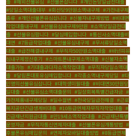
출
,
#해외선불유심
,
#선불폰삽니다
,
#개인돈당일급전대출
,
#당일소액대출대부
,
#회선당9만원소액내구제
,
#가전내구제
종류
,
#개인선불폰유심삽니다
,
#신불자내구제방법
,
#비대면
작업대출내구제
,
#선불유심내구제9만원
,
#소액당일급전대
출
,
#선불유심팝니다
,
#달심매입합니다
,
#통신사소액대출비
대면
,
#7등급작업대출
,
#선불유심내구제
,
#무서류당일소액
대출
,
#급전해결내구제
,
#무직자50만원소액대출
,
#바넌피유
심내구제정산후기
,
#스마트폰내구제소액대출
,
#신불자소액
대출가능
,
#기대출과다자소액작업대출
,
#무직자당일소액대
출
,
#달림폰대포유심매입합니다
,
#각종소액내구제당일
,
#타
인명의선불유심삽니다
,
#대학생미필대출
,
#비대면30만원당
일대출
,
#선불유심소액대출문의
,
#일상회복특별긴급자금
,
#
가전제품내구제당일
,
#일수월변
,
#전국당일급전해결
,
#근로
복지공단긴급생계비대출
,
#10등급연체자무직자작업대출
,
#
긴급재난지원금대출
,
#만19세소액작업대출
,
#긴급재난특별
운영자금
,
#무직자통신연체자대출
,
#선불폰유심개통방법
,
#
후불폰유심매입문의
,
#연체자모바일대출방법
,
#8등급연체