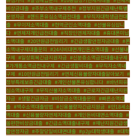
유심가격
,
#달심매입문의
,
#10등급장기연체자대출
,
#연체자
비상금대출
,
#주부소액내구제추천
,
#정부지원긴급재난특별
운영자금
,
#핸드폰유심소액급전대출
,
#무직자대학생급전대
출
,
#무이자소액대출
,
#현역군인소액대출
,
#선불유심삽니
다
,
#연체자개인급전대출
,
#직장인연체자대출
,
#휴대폰미납
소액대출
,
#20만원급전빌리기
,
#긴급생활안정자금대출
,
#폰
소액내구제대출문의
,
#24시비대면개인돈소액대출
,
#선불내
구제
,
#일상회복긴급지원자금
,
#신분증소액급전대출내구제
,
#가개통소액급전내구제
,
#긴급생활비대출
,
#무직자소액내
구제
,
#10만원급전빌리기
,
#연체신용불량자대출알아보기
,
#
정부특례보증긴급대출
,
#개인선불폰유심팝니다
,
#바넌피유
심소액내구제
,
#무직신불자소액대출
,
#근로자긴급재난지원
자금
,
#생활긴급자금
,
#비상금소액대출문의
,
#빠른소액대
출
,
#백수소액대출방법
,
#신용불량자긴급지원금
,
#만18세소
액대출
,
#신용불량자연체자대출
,
#개인돈비대면소액대출
,
#
쏠편한비상금대출
,
#긴급소액대출내구제
,
#재난지원긴급생
활안정자금
,
#주말당일비대면대출
,
#p2p대학생대출
,
#대학