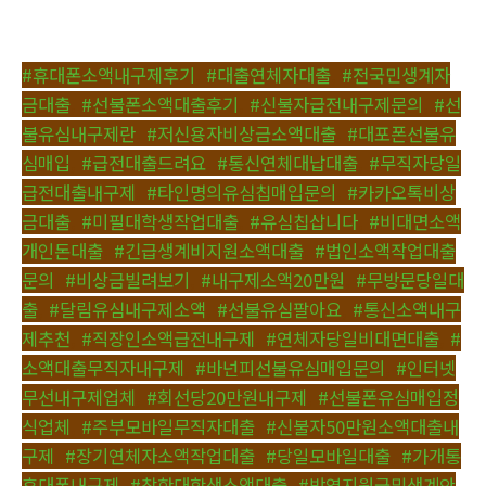
#휴대폰소액내구제후기
,
#대출연체자대출
,
#전국민생계자
금대출
,
#선불폰소액대출후기
,
#신불자급전내구제문의
,
#선
불유심내구제란
,
#저신용자비상금소액대출
,
#대포폰선불유
심매입
,
#급전대출드려요
,
#통신연체대납대출
,
#무직자당일
급전대출내구제
,
#타인명의유심칩매입문의
,
#카카오톡비상
금대출
,
#미필대학생작업대출
,
#유심칩삽니다
,
#비대면소액
개인돈대출
,
#긴급생계비지원소액대출
,
#법인소액작업대출
문의
,
#비상금빌려보기
,
#내구제소액20만원
,
#무방문당일대
출
,
#달림유심내구제소액
,
#선불유심팔아요
,
#통신소액내구
제추천
,
#직장인소액급전내구제
,
#연체자당일비대면대출
,
#
소액대출무직자내구제
,
#바넌피선불유심매입문의
,
#인터넷
무선내구제업체
,
#회선당20만원내구제
,
#선불폰유심매입정
식업체
,
#주부모바일무직자대출
,
#신불자50만원소액대출내
구제
,
#장기연체자소액작업대출
,
#당일모바일대출
,
#가개통
휴대폰내구제
,
#착한대학생소액대출
,
#방역지원금및생계안