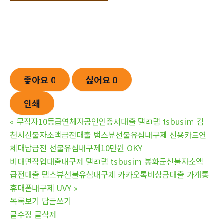
좋아요
0
싫어요
0
인쇄
«
무직자10등급연체자공인인증서대출 탤ㄺ램 tsbusim 김
천시신불자소액급전대출 탬스뷰선불유심내구제 신용카드연
체대납급전 선불유심내구제10만원 OKY
비대면작업대출내구제 탤ㄺ램 tsbusim 봉화군신불자소액
급전대출 탬스뷰선불유심내구제 카카오톡비상금대출 가개통
휴대폰내구제 UVY
»
목록보기
답글쓰기
글수정
글삭제