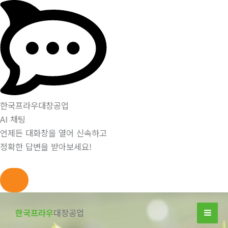
한국프라우대창공업
AI 채팅
언제든 대화창을 열어 신속하고
정확한 답변을 받아보세요!
콘
텐
한국프라우
대창공업
츠