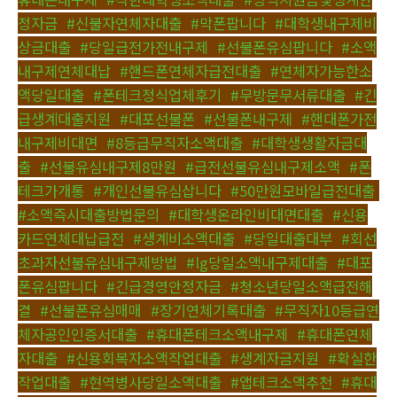
정자금
,
#신불자연체자대출
,
#막폰팝니다
,
#대학생내구제비
상금대출
,
#당일급전가전내구제
,
#선불폰유심팝니다
,
#소액
내구제연체대납
,
#핸드폰연체자급전대출
,
#연체자가능한소
액당일대출
,
#폰테크정식업체후기
,
#무방문무서류대출
,
#긴
급생계대출지원
,
#대포선불폰
,
#선불폰내구제
,
#핸대폰가전
내구제비대면
,
#8등급무직자소액대출
,
#대학생생활자금대
출
,
#선불유심내구제8만원
,
#급전선불유심내구제소액
,
#폰
테크가개통
,
#개인선불유심삽니다
,
#50만원모바일급전대출
,
#소액즉시대출방법문의
,
#대학생온라인비대면대출
,
#신용
카드연체대납급전
,
#생계비소액대출
,
#당일대출대부
,
#회선
초과자선불유심내구제방법
,
#lg당일소액내구제대출
,
#대포
폰유심팝니다
,
#긴급경영안정자금
,
#청소년당일소액급전해
결
,
#선불폰유심매매
,
#장기연체기록대출
,
#무직자10등급연
체자공인인증서대출
,
#휴대폰테크소액내구제
,
#휴대폰연체
자대출
,
#신용회복자소액작업대출
,
#생계자금지원
,
#확실한
작업대출
,
#현역병사당일소액대출
,
#앱테크소액추천
,
#휴대