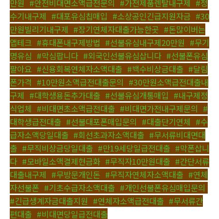
만원
,
#안전비대면소액급전문의
,
#가전제품렌탈내구제
,
#정
수기내구제
,
#대포유심칩매입
,
#소상공인긴급지원자금
,
#30
만원빌리기내구제
,
#장기연체자대출가능한곳
,
#돈많이버는
앱테크
,
#휴대폰내구제방법
,
#선불유심내구제20만원
,
#무기
명유심
,
#막심팝니다
,
#외국인선불유심삽니다
,
#선불폰유심
팔아요
,
#신용회복연체자소액대출
,
#백수비상금대출
,
#달림
폰가격
,
#10만원소액급전대출문의
,
#30만원소액급전대출내
구제
,
#대학생용돈추가대출
,
#선불유심개통매입
,
#내구제정
식업체
,
#비대면초소액급전대출
,
#비대면가전내구제문의
,
#
대학생급전대출
,
#선불대포폰매입문의
,
#대출단기연체
,
#수
급자소액당일대출
,
#회선초과자소액대출
,
#무서류비대면대
출
,
#무직비상금당일대출
,
#만19세당일급전대출
,
#막폰삽니
다
,
#모바일소액결제현금화
,
#무직자10만원대출
,
#간단서류
대출내구제
,
#무방문개인돈
,
#무직자연체자소액대출
,
#연체
자선불폰
,
#기초수급자소액대출
,
#개인선불폰유심매입문의
,
#긴급생계자금대출지원
,
#연체자소액급전대출
,
#무서류간
편대출
,
#비대면당일급전대출