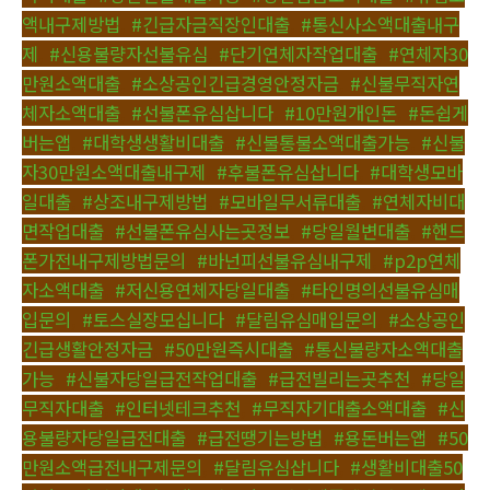
액내구제방법
,
#긴급자금직장인대출
,
#통신사소액대출내구
제
,
#신용불량자선불유심
,
#단기연체자작업대출
,
#연체자30
만원소액대출
,
#소상공인긴급경영안정자금
,
#신불무직자연
체자소액대출
,
#선불폰유심삽니다
,
#10만원개인돈
,
#돈쉽게
버는앱
,
#대학생생활비대출
,
#신불통불소액대출가능
,
#신불
자30만원소액대출내구제
,
#후불폰유심삽니다
,
#대학생모바
일대출
,
#상조내구제방법
,
#모바일무서류대출
,
#연체자비대
면작업대출
,
#선불폰유심사는곳정보
,
#당일월변대출
,
#핸드
폰가전내구제방법문의
,
#바넌피선불유심내구제
,
#p2p연체
자소액대출
,
#저신용연체자당일대출
,
#타인명의선불유심매
입문의
,
#토스실장모십니다
,
#달림유심매입문의
,
#소상공인
긴급생활안정자금
,
#50만원즉시대출
,
#통신불량자소액대출
가능
,
#신불자당일급전작업대출
,
#급전빌리는곳추천
,
#당일
무직자대출
,
#인터넷테크추천
,
#무직자기대출소액대출
,
#신
용불량자당일급전대출
,
#급전땡기는방법
,
#용돈버는앱
,
#50
만원소액급전내구제문의
,
#달림유심삽니다
,
#생활비대출50