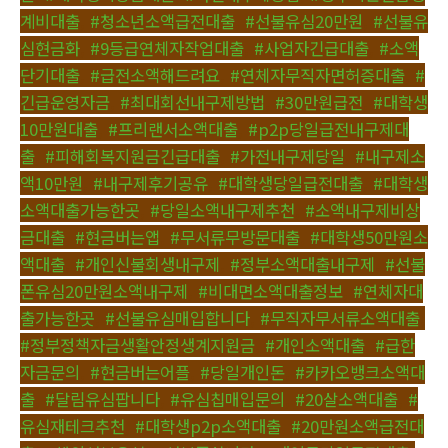
계비대출
,
#청소년소액급전대출
,
#선불유심20만원
,
#선불유
심현금화
,
#9등급연체자작업대출
,
#사업자긴급대출
,
#소액
단기대출
,
#급전소액해드려요
,
#연체자무직자면허증대출
,
#
긴급운영자금
,
#최대회선내구제방법
,
#30만원급전
,
#대학생
10만원대출
,
#프리랜서소액대출
,
#p2p당일급전내구제대
출
,
#피해회복지원금긴급대출
,
#가전내구제당일
,
#내구제소
액10만원
,
#내구제후기공유
,
#대학생당일급전대출
,
#대학생
소액대출가능한곳
,
#당일소액내구제추천
,
#소액내구제비상
금대출
,
#현금버는앱
,
#무서류무방문대출
,
#대학생50만원소
액대출
,
#개인신불회생내구제
,
#정부소액대출내구제
,
#선불
폰유심20만원소액내구제
,
#비대면소액대출정보
,
#연체자대
출가능한곳
,
#선불유심매입합니다
,
#무직자무서류소액대출
,
#정부정책자금생활안정생계지원금
,
#개인소액대출
,
#급한
자금문의
,
#현금버는어플
,
#당일개인돈
,
#카카오뱅크소액대
출
,
#달림유심팝니다
,
#유심칩매입문의
,
#20살소액대출
,
#
유심재테크추천
,
#대학생p2p소액대출
,
#20만원소액급전대