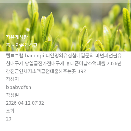
로
건
너
뛰
자유게시판
기
홈
자유게시판
탤ㄹㄱ램 banonpi 타인명의유심칩매입문의 바넌피선불유
심내구제 당일급전가전내구제 휴대폰미납소액대출 2026년
강진군연체자소액급전대출해주는곳 JRZ
작성자
bbabvdfsh
작성일
2026-04-12 07:32
조회
20