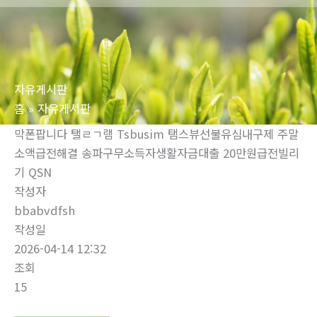
로
건
너
뛰
자유게시판
기
홈
자유게시판
막폰팝니다 탤ㄹㄱ램 Tsbusim 탬스뷰선불유심내구제 주말
소액급전해결 송파구무소득자생활자금대출 20만원급전빌리
기 QSN
작성자
bbabvdfsh
작성일
2026-04-14 12:32
조회
15