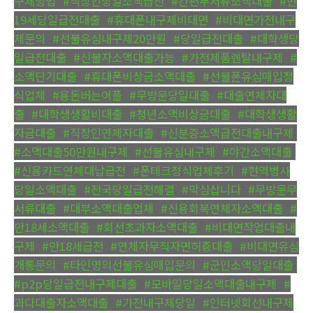
구제방법
,
#직장인당일소액급전
,
#간편무서류소액대출
,
#만
19세당일급전대출
,
#휴대폰내구제비대면
,
#비대면가전내구
제문의
,
#선불유심내구제20만원
,
#당일급전대출
,
#대학생당
일급전대출
,
#신불자소액대출가능
,
#가전제품렌탈내구제
,
#
소액단기대출
,
#휴대폰비상금소액대출
,
#선불폰유심매입정
식업체
,
#용돈버는어플
,
#무방문당일대출
,
#대출연체자대
출
,
#대학생생활비대출
,
#청년소액비상금대출
,
#대학생생활
자금대출
,
#직장인연체자대출
,
#신분증소액급전대출내구제
,
#소액대출50만원내구제
,
#선불유심내구제
,
#야간소액대출
,
#신용카드연체대납급전
,
#폰테크정식업체후기
,
#현역병사
당일소액대출
,
#전국당일급전해결
,
#막심삽니다
,
#무방문무
서류대출
,
#대부소액대출업체
,
#신용회복연체자소액대출
,
#
만18세소액대출
,
#회선초과자소액대출
,
#비대면작업대출내
구제
,
#만18세급전
,
#연체자무직자면허증대출
,
#비대면유심
개통문의
,
#타인명의선불유심매입문의
,
#군인소액당일대출
,
#p2p당일급전내구제대출
,
#모바일당일소액대출내구제
,
#
과다대출자소액대출
,
#가전내구제당일
,
#인터넷회선내구제