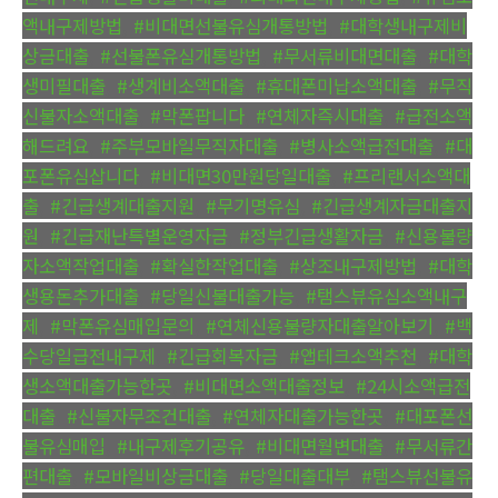
액내구제방법
,
#비대면선불유심개통방법
,
#대학생내구제비
상금대출
,
#선불폰유심개통방법
,
#무서류비대면대출
,
#대학
생미필대출
,
#생계비소액대출
,
#휴대폰미납소액대출
,
#무직
신불자소액대출
,
#막폰팝니다
,
#연체자즉시대출
,
#급전소액
해드려요
,
#주부모바일무직자대출
,
#병사소액급전대출
,
#대
포폰유심삽니다
,
#비대면30만원당일대출
,
#프리랜서소액대
출
,
#긴급생계대출지원
,
#무기명유심
,
#긴급생계자금대출지
원
,
#긴급재난특별운영자금
,
#정부긴급생활자금
,
#신용불량
자소액작업대출
,
#확실한작업대출
,
#상조내구제방법
,
#대학
생용돈추가대출
,
#당일신불대출가능
,
#탬스뷰유심소액내구
제
,
#막폰유심매입문의
,
#연체신용불량자대출알아보기
,
#백
수당일급전내구제
,
#긴급회복자금
,
#앱테크소액추천
,
#대학
생소액대출가능한곳
,
#비대면소액대출정보
,
#24시소액급전
대출
,
#신불자무조건대출
,
#연체자대출가능한곳
,
#대포폰선
불유심매입
,
#내구제후기공유
,
#비대면월변대출
,
#무서류간
편대출
,
#모바일비상금대출
,
#당일대출대부
,
#탬스뷰선불유