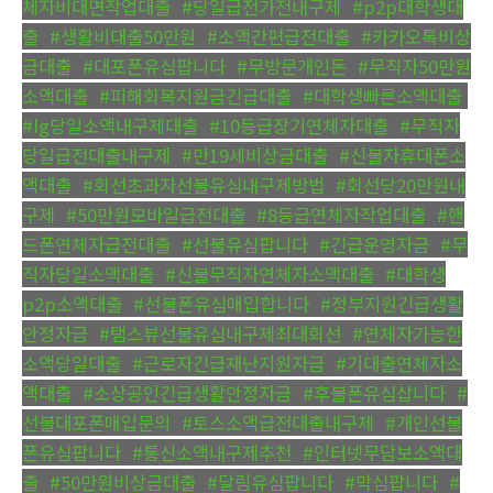
체자비대면작업대출
,
#당일급전가전내구제
,
#p2p대학생대
출
,
#생활비대출50만원
,
#소액간편급전대출
,
#카카오톡비상
금대출
,
#대포폰유심팝니다
,
#무방문개인돈
,
#무직자50만원
소액대출
,
#피해회복지원금긴급대출
,
#대학생빠른소액대출
,
#lg당일소액내구제대출
,
#10등급장기연체자대출
,
#무직자
당일급전대출내구제
,
#만19세비상금대출
,
#신불자휴대폰소
액대출
,
#회선초과자선불유심내구제방법
,
#회선당20만원내
구제
,
#50만원모바일급전대출
,
#8등급연체자작업대출
,
#핸
드폰연체자급전대출
,
#선불유심팝니다
,
#긴급운영자금
,
#무
직자당일소액대출
,
#신불무직자연체자소액대출
,
#대학생
p2p소액대출
,
#선불폰유심매입합니다
,
#정부지원긴급생활
안정자금
,
#탬스뷰선불유심내구제최대회선
,
#연체자가능한
소액당일대출
,
#근로자긴급재난지원자금
,
#기대출연체자소
액대출
,
#소상공인긴급생활안정자금
,
#후불폰유심삽니다
,
#
선불대포폰매입문의
,
#토스소액급전대출내구제
,
#개인선불
폰유심팝니다
,
#통신소액내구제추천
,
#인터넷무담보소액대
출
,
#50만원비상금대출
,
#달림유심팝니다
,
#막심팝니다
,
#