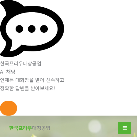
한국프라우대창공업
AI 채팅
언제든 대화창을 열어 신속하고
정확한 답변을 받아보세요!
콘
텐
한국프라우
대창공업
츠