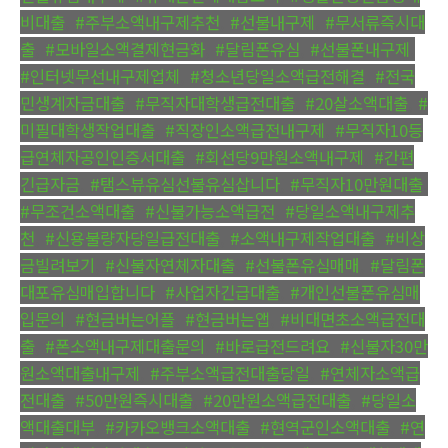
비대출
,
#주부소액내구제추천
,
#선불내구제
,
#무서류즉시대
출
,
#모바일소액결제현금화
,
#달림폰유심
,
#선불폰내구제
,
#인터넷무선내구제업체
,
#청소년당일소액급전해결
,
#전국
민생계자금대출
,
#무직자대학생급전대출
,
#20살소액대출
,
#
미필대학생작업대출
,
#직장인소액급전내구제
,
#무직자10등
급연체자공인인증서대출
,
#회선당9만원소액내구제
,
#간편
긴급자금
,
#탬스뷰유심선불유심삽니다
,
#무직자10만원대출
,
#무조건소액대출
,
#신불가능소액급전
,
#당일소액내구제추
천
,
#신용불량자당일급전대출
,
#소액내구제작업대출
,
#비상
금빌려보기
,
#신불자연체자대출
,
#선불폰유심매매
,
#달림폰
대포유심매입합니다
,
#사업자긴급대출
,
#개인선불폰유심매
입문의
,
#현금버는어플
,
#현금버는앱
,
#비대면초소액급전대
출
,
#폰소액내구제대출문의
,
#바로급전드려요
,
#신불자30만
원소액대출내구제
,
#주부소액급전대출당일
,
#연체자소액급
전대출
,
#50만원즉시대출
,
#20만원소액급전대출
,
#당일소
액대출대부
,
#카카오뱅크소액대출
,
#현역군인소액대출
,
#연