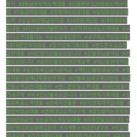
문의
,
#8등급무직자소액대출
,
#선불폰유심20만원소액내구
제
,
#7등급작업대출
,
#연체자비상금대출
,
#달림유심내구제
소액
,
#당일30만원급전지급
,
#10만원개인돈
,
#대학생모바
일대출
,
#타인명의선불폰가격
,
#무직자모바일소액대출
,
#누
구나소액대출가능
,
#유심칩매입문의
,
#내구제소액당일대출
,
#휴대폰연체자대출
,
#장기연체기록대출
,
#핸드폰유심소액
급전대출
,
#타인명의선불유심삽니다
,
#선불유심팔아요
,
#선
불유심삽니다
,
#급전선불유심내구제소액
,
#저신용연체자당
일대출
,
#일상회복긴급지원자금
,
#개인신불회생내구제
,
#정
부지원긴급재난특별운영자금
,
#선불유심내구제10만원
,
#10
만원소액급전대출문의
,
#핸드폰당일소액대출
,
#30만원빌리
기내구제
,
#외국인선불유심삽니다
,
#단기연체기록대출
,
#신
용회복중소액대출
,
#연체자선불폰
,
#단기연체자작업대출
,
#
청년비상금대출
,
#연체대납소액내구제
,
#급전빌리는곳추천
,
#30만원급전
,
#수급자소액당일대출
,
#무제한달심삽니다
,
#
타인명의유심칩매입문의
,
#가개통소액급전내구제
,
#당일가
전내구제
,
#긴급생활비대출
,
#최대회선내구제방법
,
#유심소