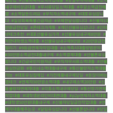
내구제비상금대출
,
#무서류당일소액대출
,
#주말소액급전해
결
,
#소액달돈드려요
,
#무직자소액내구제
,
#대포유심삽니
다
,
#일상회복특별긴급자금
,
#무제한달심팝니다
,
#신불자10
만원급전당일
,
#폰테크가개통
,
#개인선불유심삽니다
,
#인터
넷테크추천
,
#대포선불유심가격
,
#선불유심내구제8만원
,
#
착한대학생소액대출
,
#선불유심내구제9만원
,
#20만원급전
빌리기
,
#9등급연체자작업대출
,
#소액즉시대출방법문의
,
#30만원소액급전대출내구제
,
#소액결제대출
,
#선불폰유심
팝니다
,
#긴급국민지원자금
,
#무직자무서류소액대출
,
#선불
유심현금화
,
#통신사소액대출내구제
,
#통신불량자소액대출
가능
,
#대포유심칩매입
,
#가전제품내구제당일
,
#돈많이버는
앱테크
,
#연체자30만원소액대출
,
#내구제소액20만원
,
#신
용불량자연체자대출
,
#각종소액내구제당일
,
#통신장기연체
작업대출
,
#대학생온라인비대면대출
,
#p2p연체자소액대출
,
#대학생50만원대출내구제
,
#신불자당일급전작업대출
,
#연
체자대출해주는곳
,
#달림유심삽니다
,
#선불폰삽니다
,
#당일