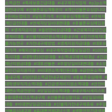
소액급전
,
#특례보증긴급대출
,
#내구제정식업체
,
#p2p소액
급전내구제
,
#선불폰유심개통문의
,
#개인선불폰유심삽니다
,
#돈버는앱테크
,
#달림폰가격
,
#선불유심개통매입
,
#연체자
개인급전대출
,
#연체자당일비대면대출
,
#후불폰유심매입문
의
,
#생계자금지원
,
#쏠편한비상금대출
,
#근로복지공단긴급
생계비대출
,
#신불자50만원소액대출내구제
,
#장기연체자대
출가능한곳
,
#가전내구제방법
,
#생계지원자금대출
,
#대포유
심가격
,
#해외선불유심
,
#내구제작업대출당일급전
,
#10만원
즉시대출
,
#대학생10만원대출
,
#소액내구제연체대납
,
#긴급
재난지원금대출
,
#대포선불폰
,
#주말당일비대면대출
,
#소상
공인긴급지원자금
,
#비대면소액개인돈대출
,
#급한돈소액대
출내구제
,
#50만원소액급전내구제문의
,
#후불폰유심매매
,
#
대학생무직자소액대출
,
#긴급생계비지원소액대출
,
#안전비
대면소액급전문의
,
#당일입금소액대출
,
#내구제시세리스트
,
#휴대폰테크소액내구제
,
#선불폰유심팔아요
,
#당일모바일
대출
,
#비대면당일급전대출
,
#신불자가전내구제종류
,
#주말
선불유심내구제
,
#휴대폰연체대납소액
,
#생활안정긴급생계