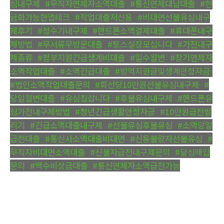
심내구제
,
#무직자연체자소액대출
,
#통신연체대납대출
,
#현
금화가능한앱테크
,
#작업대출저신용
,
#비대면선불유심내구
제후기
,
#정수기내구제
,
#핸드폰소액결제대출
,
#휴대폰내구
제방법
,
#무서류무방문대출
,
#토스실장모십니다
,
#가전내구
제종류
,
#정부지원긴급생계비대출
,
#일수월변
,
#장기연체자
소액작업대출
,
#소액긴급대출
,
#방역지원금및생계안정자금
,
#법인소액작업대출문의
,
#회선당10만원선불유심내구제
,
#
당일월변대출
,
#유심칩삽니다
,
#후불유심내구제
,
#핸드폰유
심가전내구제방법
,
#청년긴급생활안정자금
,
#10만원급전빌
리기
,
#긴급소액대출내구제
,
#선불유심후불유심
,
#소액당일
급전대출
,
#통신사소액대출비대면
,
#신용불량자선불유심
,
#
무직자비대면소액대출
,
#신불자급전내구제문의
,
#달심매입
문의
,
#백수비상금대출
,
#통신연체자소액급전가능