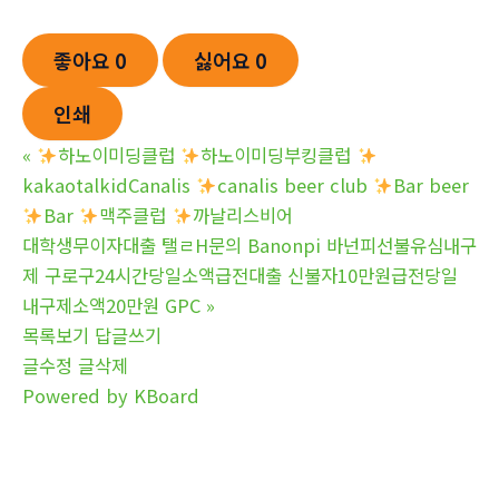
좋아요
0
싫어요
0
인쇄
«
하노이미딩클럽
하노이미딩부킹클럽
kakaotalkidCanalis
canalis beer club
Bar beer
Bar
맥주클럽
까날리스비어
대학생무이자대출 탤ㄹH문의 Banonpi 바넌피선불유심내구
제 구로구24시간당일소액급전대출 신불자10만원급전당일
내구제소액20만원 GPC
»
목록보기
답글쓰기
글수정
글삭제
Powered by KBoard