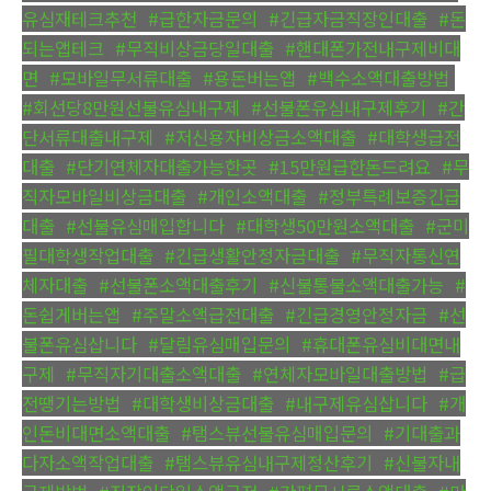
유심재테크추천
,
#급한자금문의
,
#긴급자금직장인대출
,
#돈
되는앱테크
,
#무직비상금당일대출
,
#핸대폰가전내구제비대
면
,
#모바일무서류대출
,
#용돈버는앱
,
#백수소액대출방법
,
#회선당8만원선불유심내구제
,
#선불폰유심내구제후기
,
#간
단서류대출내구제
,
#저신용자비상금소액대출
,
#대학생급전
대출
,
#단기연체자대출가능한곳
,
#15만원급한돈드려요
,
#무
직자모바일비상금대출
,
#개인소액대출
,
#정부특례보증긴급
대출
,
#선불유심매입합니다
,
#대학생50만원소액대출
,
#군미
필대학생작업대출
,
#긴급생활안정자금대출
,
#무직자통신연
체자대출
,
#선불폰소액대출후기
,
#신불통불소액대출가능
,
#
돈쉽게버는앱
,
#주말소액급전대출
,
#긴급경영안정자금
,
#선
불폰유심삽니다
,
#달림유심매입문의
,
#휴대폰유심비대면내
구제
,
#무직자기대출소액대출
,
#연체자모바일대출방법
,
#급
전땡기는방법
,
#대학생비상금대출
,
#내구제유심삽니다
,
#개
인돈비대면소액대출
,
#탬스뷰선불유심매입문의
,
#기대출과
다자소액작업대출
,
#탬스뷰유심내구제정산후기
,
#신불자내