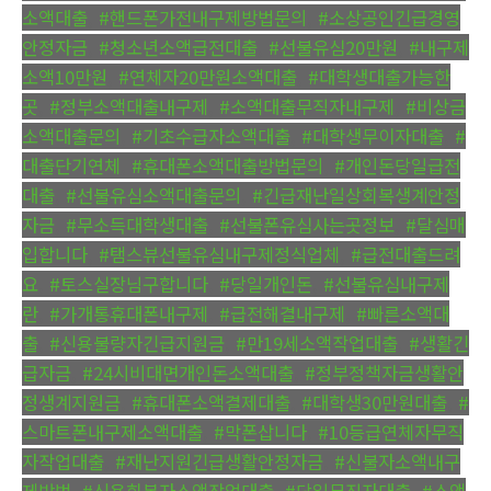
소액대출
,
#핸드폰가전내구제방법문의
,
#소상공인긴급경영
안정자금
,
#청소년소액급전대출
,
#선불유심20만원
,
#내구제
소액10만원
,
#연체자20만원소액대출
,
#대학생대출가능한
곳
,
#정부소액대출내구제
,
#소액대출무직자내구제
,
#비상금
소액대출문의
,
#기초수급자소액대출
,
#대학생무이자대출
,
#
대출단기연체
,
#휴대폰소액대출방법문의
,
#개인돈당일급전
대출
,
#선불유심소액대출문의
,
#긴급재난일상회복생계안정
자금
,
#무소득대학생대출
,
#선불폰유심사는곳정보
,
#달심매
입합니다
,
#탬스뷰선불유심내구제정식업체
,
#급전대출드려
요
,
#토스실장님구합니다
,
#당일개인돈
,
#선불유심내구제
란
,
#가개통휴대폰내구제
,
#급전해결내구제
,
#빠른소액대
출
,
#신용불량자긴급지원금
,
#만19세소액작업대출
,
#생활긴
급자금
,
#24시비대면개인돈소액대출
,
#정부정책자금생활안
정생계지원금
,
#휴대폰소액결제대출
,
#대학생30만원대출
,
#
스마트폰내구제소액대출
,
#막폰삽니다
,
#10등급연체자무직
자작업대출
,
#재난지원긴급생활안정자금
,
#신불자소액내구
제방법
,
#신용회복자소액작업대출
,
#당일무직자대출
,
#소액