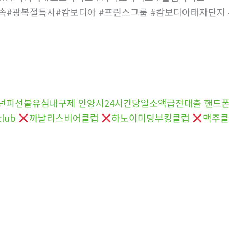
속#광복절특사#캄보디아 #프린스그룹 #캄보디아태자단지
i 바넌피선불유심내구제 안양시24시간당일소액급전대출 핸드
 club
까날리스비어클럽
하노이미딩부킹클럽
맥주