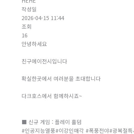
HEHE
작성일
2026-04-15 11:44
조회
16
안녕하세요
친구에이전시입니다
확실한곳에서 여러분을 초대합니다
다크호스에서 함께하시죠~
■ 신규 게임 : 플레이 홀덤
#인공지능열풍#이강인매각 #폭풍전야#광복절특