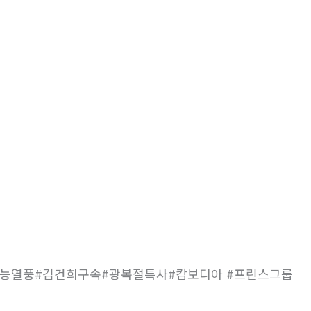
공지능열풍#김건희구속#광복절특사#캄보디아 #프린스그룹