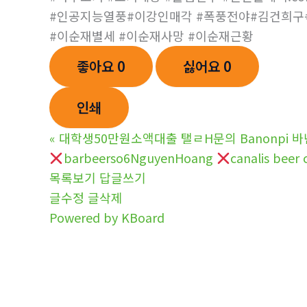
#인공지능열풍#이강인매각 #폭풍전야#김건희구
#이순재별세 #이순재사망 #이순재근황
좋아요
0
싫어요
0
인쇄
«
대학생50만원소액대출 탤ㄹH문의 Banonp
barbeerso6NguyenHoang
canalis beer
목록보기
답글쓰기
글수정
글삭제
Powered by KBoard