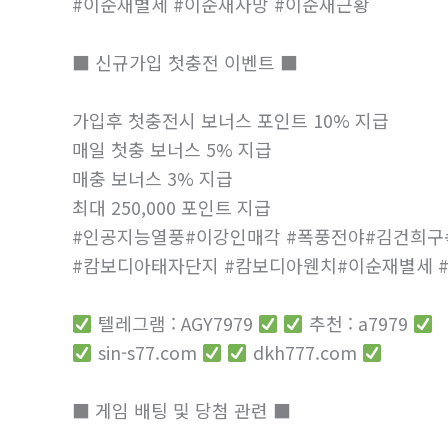
#이순재별세 #이순재사망 #이순재근황
■ 신규가입 첫충전 이벤트 ■
가입후 첫충전시 보너스 포인트 10% 지급
매일 첫충 보너스 5% 지급
매충 보너스 3% 지급
최대 250,000 포인트 지급
#인공지능열풍#이강인매각 #폭풍전야#김건희구
#캄보디아태자단지 #캄보디아웬치#이순재별세 
텔레그램 : AGY7979
추천 : a7979
sin-s77.com
dkh777.com
■ 게임 배팅 및 당첨 관련 ■