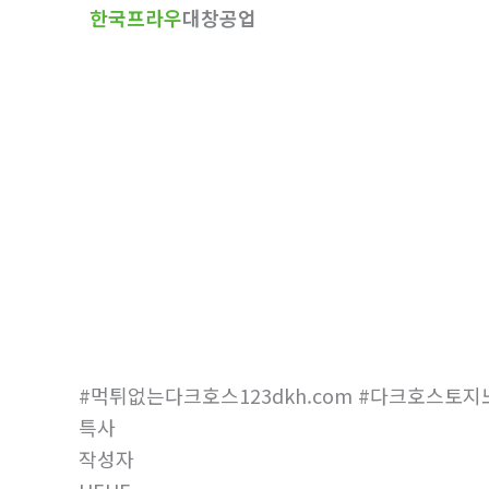
한국프라우
대창공업
텐
츠
로
건
너
뛰
기
자유게시판
홈
자유게시판
#먹튀없는다크호스123dkh.com #다크호스토지
특사
작성자