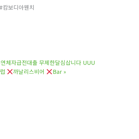
 #캄보디아웬치
폰연체자급전대출 무제한달심삽니다 UUU
클럽
까날리스비어
Bar
»