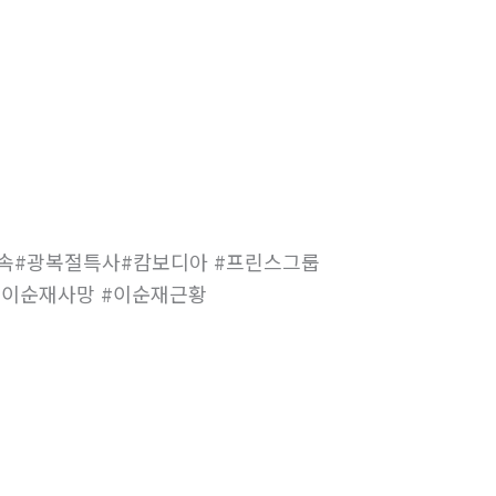
속#광복절특사#캄보디아 #프린스그룹
#이순재사망 #이순재근황