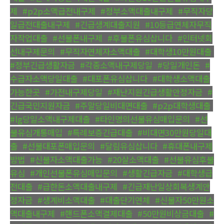
제
,
#p2p소액급전내구제
,
#정부소액대출내구제
,
#무직자당
일급전대출내구제
,
#긴급생계대출지원
,
#10등급연체자무직
자작업대출
,
#선불폰내구제
,
#후불폰유심삽니다
,
#인터넷회
선내구제문의
,
#무직자연체자소액대출
,
#대학생10만원대출
,
#정부긴급생활자금
,
#각종소액내구제당일
,
#당일개인돈
,
#
수급자소액당일대출
,
#대포폰유심삽니다
,
#대학생소액대출
가능한곳
,
#가전내구제당일
,
#재난지원긴급생활안정자금
,
#
긴급국민지원자금
,
#주말당일비대면대출
,
#p2p대학생대출
,
#lg당일소액내구제대출
,
#타인명의선불유심매입문의
,
#선
불유심개통매입
,
#특례보증긴급대출
,
#비대면30만원당일대
출
,
#선불대포폰매입문의
,
#달림유심삽니다
,
#휴대폰내구제
방법
,
#신불자소액대출가능
,
#20살소액대출
,
#선불유심후불
유심
,
#개인선불폰유심매입문의
,
#생활긴급자금
,
#대학생급
전대출
,
#급한돈소액대출내구제
,
#긴급재난일상회복생계안
정자금
,
#생계비소액대출
,
#대출단기연체
,
#신불자50만원소
액대출내구제
,
#핸드폰소액결제대출
,
#50만원비상금대출
,
#