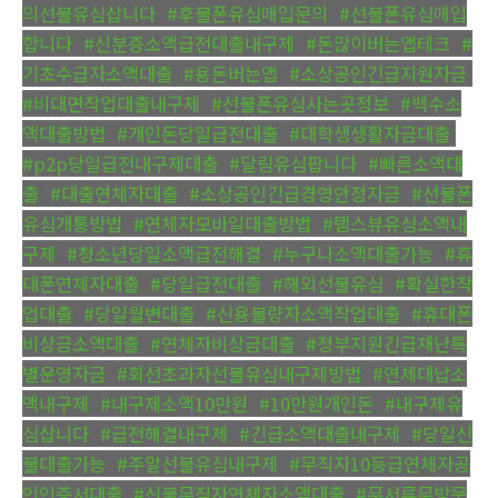
의선불유심삽니다
,
#후불폰유심매입문의
,
#선불폰유심매입
합니다
,
#신분증소액급전대출내구제
,
#돈많이버는앱테크
,
#
기초수급자소액대출
,
#용돈버는앱
,
#소상공인긴급지원자금
,
#비대면작업대출내구제
,
#선불폰유심사는곳정보
,
#백수소
액대출방법
,
#개인돈당일급전대출
,
#대학생생활자금대출
,
#p2p당일급전내구제대출
,
#달림유심팝니다
,
#빠른소액대
출
,
#대출연체자대출
,
#소상공인긴급경영안정자금
,
#선불폰
유심개통방법
,
#연체자모바일대출방법
,
#탬스뷰유심소액내
구제
,
#청소년당일소액급전해결
,
#누구나소액대출가능
,
#휴
대폰연체자대출
,
#당일급전대출
,
#해외선불유심
,
#확실한작
업대출
,
#당일월변대출
,
#신용불량자소액작업대출
,
#휴대폰
비상금소액대출
,
#연체자비상금대출
,
#정부지원긴급재난특
별운영자금
,
#회선초과자선불유심내구제방법
,
#연체대납소
액내구제
,
#내구제소액10만원
,
#10만원개인돈
,
#내구제유
심삽니다
,
#급전해결내구제
,
#긴급소액대출내구제
,
#당일신
불대출가능
,
#주말선불유심내구제
,
#무직자10등급연체자공
인인증서대출
,
#신불무직자연체자소액대출
,
#무서류무방문