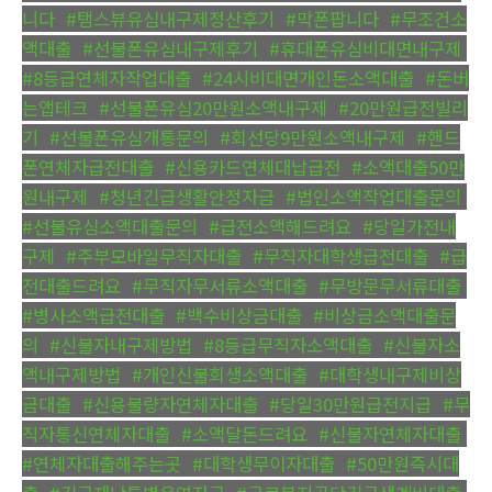
니다
,
#탬스뷰유심내구제정산후기
,
#막폰팝니다
,
#무조건소
액대출
,
#선불폰유심내구제후기
,
#휴대폰유심비대면내구제
,
#8등급연체자작업대출
,
#24시비대면개인돈소액대출
,
#돈버
는앱테크
,
#선불폰유심20만원소액내구제
,
#20만원급전빌리
기
,
#선불폰유심개통문의
,
#회선당9만원소액내구제
,
#핸드
폰연체자급전대출
,
#신용카드연체대납급전
,
#소액대출50만
원내구제
,
#청년긴급생활안정자금
,
#법인소액작업대출문의
,
#선불유심소액대출문의
,
#급전소액해드려요
,
#당일가전내
구제
,
#주부모바일무직자대출
,
#무직자대학생급전대출
,
#급
전대출드려요
,
#무직자무서류소액대출
,
#무방문무서류대출
,
#병사소액급전대출
,
#백수비상금대출
,
#비상금소액대출문
의
,
#신불자내구제방법
,
#8등급무직자소액대출
,
#신불자소
액내구제방법
,
#개인신불회생소액대출
,
#대학생내구제비상
금대출
,
#신용불량자연체자대출
,
#당일30만원급전지급
,
#무
직자통신연체자대출
,
#소액달돈드려요
,
#신불자연체자대출
,
#연체자대출해주는곳
,
#대학생무이자대출
,
#50만원즉시대