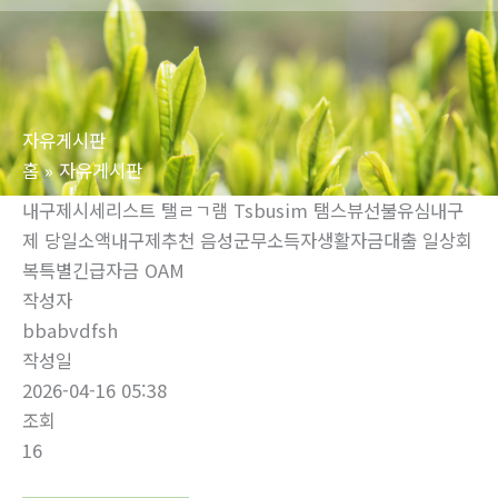
로
건
너
뛰
자유게시판
기
홈
자유게시판
내구제시세리스트 탤ㄹㄱ램 Tsbusim 탬스뷰선불유심내구
제 당일소액내구제추천 음성군무소득자생활자금대출 일상회
복특별긴급자금 OAM
작성자
bbabvdfsh
작성일
2026-04-16 05:38
조회
16