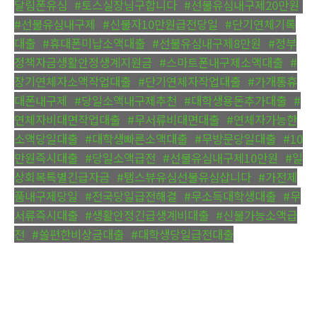
달림폰유심
,
#토스실장님구합니다
,
#선불유심내구제20만원
,
#선불유심내구제
,
#신불자10만원급전당일
,
#단기연체기록
대출
,
#휴대폰미납소액대출
,
#선불유심내구제8만원
,
#정부
정책자금생활안정생계지원금
,
#스마트폰내구제소액대출
,
#
장기연체자소액작업대출
,
#단기연체자작업대출
,
#가개통휴
대폰내구제
,
#당일소액내구제추천
,
#대학생용돈추가대출
,
#
연체자비대면작업대출
,
#무서류비대면대출
,
#연체자가능한
소액당일대출
,
#대학생빠른소액대출
,
#무방문당일대출
,
#10
만원즉시대출
,
#당일소액급전
,
#선불유심내구제10만원
,
#일
상회복특별긴급자금
,
#탬스뷰유심선불유심삽니다
,
#가전제
품내구제당일
,
#전국당일급전해결
,
#무소득대학생대출
,
#무
서류즉시대출
,
#생활안정긴급생계비대출
,
#신불가능소액급
전
,
#쏠편한비상금대출
,
#대학생당일급전대출