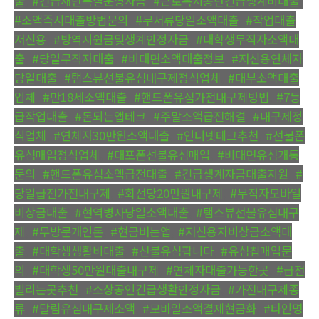
출
,
#긴급재난특별운영자금
,
#근로복지공단긴급생계비대출
,
#소액즉시대출방법문의
,
#무서류당일소액대출
,
#작업대출
저신용
,
#방역지원금및생계안정자금
,
#대학생무직자소액대
출
,
#당일무직자대출
,
#비대면소액대출정보
,
#저신용연체자
당일대출
,
#탬스뷰선불유심내구제정식업체
,
#대부소액대출
업체
,
#만18세소액대출
,
#핸드폰유심가전내구제방법
,
#7등
급작업대출
,
#돈되는앱테크
,
#주말소액급전해결
,
#내구제정
식업체
,
#연체자30만원소액대출
,
#인터넷테크추천
,
#선불폰
유심매입정식업체
,
#대포폰선불유심매입
,
#비대면유심개통
문의
,
#핸드폰유심소액급전대출
,
#긴급생계자금대출지원
,
#
당일급전가전내구제
,
#회선당20만원내구제
,
#무직자모바일
비상금대출
,
#현역병사당일소액대출
,
#탬스뷰선불유심내구
제
,
#무방문개인돈
,
#현금버는앱
,
#저신용자비상금소액대
출
,
#대학생생활비대출
,
#선불유심팝니다
,
#유심칩매입문
의
,
#대학생50만원대출내구제
,
#연체자대출가능한곳
,
#급전
빌리는곳추천
,
#소상공인긴급생활안정자금
,
#가전내구제종
류
,
#달림유심내구제소액
,
#모바일소액결제현금화
,
#타인명