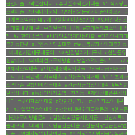
급전대출
,
#막폰삽니다
,
#휴대폰소액결제대출
,
#무직자당일
소액대출
,
#달심매입문의
,
#연체신용불량자대출알아보기
,
#
가개통소액급전내구제
,
#생활비대출50만원
,
#모바일당일소
액대출내구제
,
#백수당일급전내구제
,
#휴대폰테크소액내구
제
,
#급한자금문의
,
#비대면소액개인돈대출
,
#단기연체자대
출가능한곳
,
#군인소액당일대출
,
#통신불량자소액대출가능
,
#비대면가전내구제문의
,
#30만원빌리기내구제
,
#선불폰유
심삽니다
,
#최대회선내구제방법
,
#당일소액대출대부
,
#p2p
연체자소액대출
,
#만19세소액작업대출
,
#신불자급전내구제
문의
,
#전국민생계자금대출
,
#선불폰유심매매
,
#회선초과자
소액대출
,
#청년비상금대출
,
#긴급자금직장인대출
,
#무제한
달심삽니다
,
#통신연체자소액급전가능
,
#개인선불폰유심삽
니다
,
#무이자소액대출
,
#간편긴급자금
,
#무직자소액내구
제
,
#당일입금소액대출
,
#안전비대면소액급전문의
,
#핸드폰
가전내구제방법문의
,
#일상회복긴급지원자금
,
#간단서류대
출내구제
,
#피해회복지원금긴급대출
,
#신불자당일급전작업
대출
,
#연체자당일비대면대출
,
#회선당10만원선불유심내구