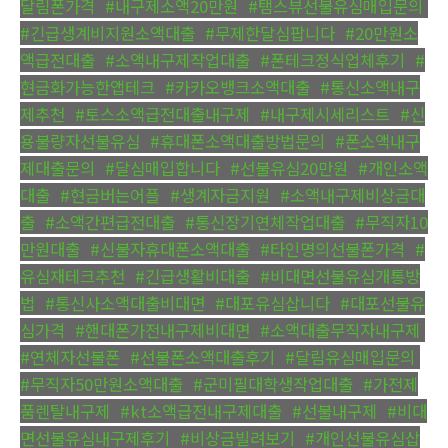
달림폰가격
,
#내구제소액20만원
,
#탬스뷰선불유심매입문의
,
#긴급생계비지원소액대출
,
#무제한달심팝니다
,
#20만원소
액급전대출
,
#소액내구제작업대출
,
#폰테크정식업체후기
,
#
현금화가능한앱테크
,
#카카오뱅크소액대출
,
#통신소액내구
제추천
,
#토스소액급전대출내구제
,
#내구제시세리스트
,
#신
용불량자선불유심
,
#휴대폰소액대출방법문의
,
#폰소액내구
제대출문의
,
#달심매입합니다
,
#선불유심20만원
,
#개인소액
대출
,
#현금버는어플
,
#생계자금지원
,
#소액내구제비상금대
출
,
#소액간편급전대출
,
#통신장기연체작업대출
,
#무직자10
만원대출
,
#신불자휴대폰소액대출
,
#타인명의선불폰가격
,
#
유심재테크추천
,
#긴급생활비대출
,
#비대면선불유심개통방
법
,
#통신사소액대출비대면
,
#대포유심삽니다
,
#대포선불유
심가격
,
#핸대폰가전내구제비대면
,
#소액대출무직자내구제
,
#연체자선불폰
,
#선불폰소액대출후기
,
#달림유심매입문의
,
#무직자50만원소액대출
,
#군미필대학생작업대출
,
#가전제
품렌탈내구제
,
#kt소액급전내구제대출
,
#선불내구제
,
#비대
면선불유심내구제후기
,
#비상금빌려보기
,
#개인선불유심삽