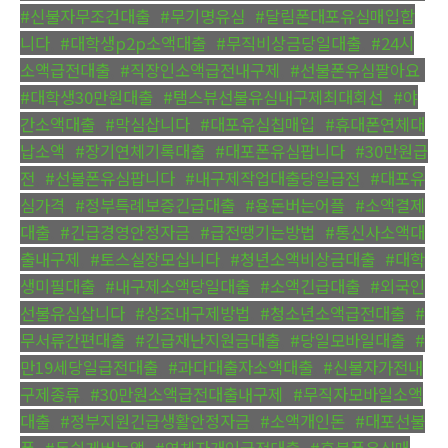
#신불자무조건대출
,
#무기명유심
,
#달림폰대포유심매입합
니다
,
#대학생p2p소액대출
,
#무직비상금당일대출
,
#24시
소액급전대출
,
#직장인소액급전내구제
,
#선불폰유심팔아요
,
#대학생30만원대출
,
#탬스뷰선불유심내구제최대회선
,
#야
간소액대출
,
#막심삽니다
,
#대포유심칩매입
,
#휴대폰연체대
납소액
,
#장기연체기록대출
,
#대포폰유심팝니다
,
#30만원급
전
,
#선불폰유심팝니다
,
#내구제작업대출당일급전
,
#대포유
심가격
,
#정부특례보증긴급대출
,
#용돈버는어플
,
#소액결제
대출
,
#긴급경영안정자금
,
#급전땡기는방법
,
#통신사소액대
출내구제
,
#토스실장모십니다
,
#청년소액비상금대출
,
#대학
생미필대출
,
#내구제소액당일대출
,
#소액긴급대출
,
#외국인
선불유심삽니다
,
#상조내구제방법
,
#청소년소액급전대출
,
#
무서류간편대출
,
#긴급재난지원금대출
,
#당일모바일대출
,
#
만19세당일급전대출
,
#과다대출자소액대출
,
#신불자가전내
구제종류
,
#30만원소액급전대출내구제
,
#무직자모바일소액
대출
,
#정부지원긴급생활안정자금
,
#소액개인돈
,
#대포선불
폰
,
#돈쉽게버는앱
,
#연체자개인급전대출
,
#후불폰유심매