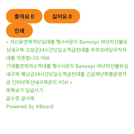
좋아요
0
싫어요
0
인쇄
«
저신용연체자당일대출 탤ㄹH문의 Banonpi 바넌피선불유
심내구제 고성군24시간당일소액급전대출 주부모바일무직자
대출 막폰팝니다 YNA
기대출연체자소액대출 탤ㄹH문의 Banonpi 바넌피선불유심
내구제 해남군24시간당일소액급전대출 긴급재난특별운영자
금 인터넷회선내구제문의 YOH
»
목록보기
답글쓰기
글수정
글삭제
Powered by KBoard