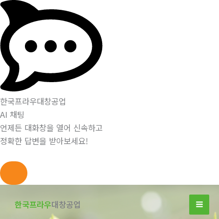
한국프라우대창공업
AI 채팅
언제든 대화창을 열어 신속하고
정확한 답변을 받아보세요!
콘
텐
한국프라우
대창공업
츠