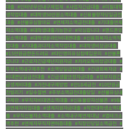
대출
,
#인터넷무선내구제업체
,
#사업자긴급대출
,
#미필대학
생작업대출
,
#대학생50만원소액대출
,
#신용불량자당일급전
대출
,
#선불유심팔아요
,
#연체자소액급전대출
,
#기대출연체
자소액대출
,
#대학생대출가능한곳
,
#막심팝니다
,
#핸드폰당
일소액대출
,
#대학생온라인비대면대출
,
#신용회복자소액작
업대출
,
#기대출과다자소액작업대출
,
#대학생비상금대출
,
#15만원급한돈드려요
,
#타인명의유심칩매입문의
,
#선불폰
삽니다
,
#근로자긴급재난지원자금
,
#카카오톡비상금대출
,
#
주부소액내구제추천
,
#소액당일급전대출
,
#긴급회복자금
,
#
비대면당일급전대출
,
#긴급생활안정자금대출
,
#정부지원긴
급생계비대출
,
#가전내구제방법
,
#만18세급전
,
#10만원급
전빌리기
,
#일수월변
,
#주부소액급전대출당일
,
#선불유심내
구제란
,
#무직자비대면소액대출
,
#신용불량자선불폰
,
#9등
급연체자작업대출
,
#생계지원자금대출
,
#착한대학생소액대
출
,
#무직신불자소액대출
,
#소액내구제연체대납
,
#앱테크소
액추천
,
#연체자무직자면허증대출
,
#직장인당일소액급전
,
#