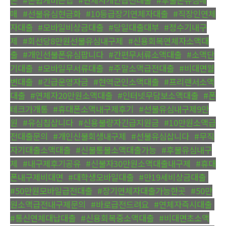
매
,
#선불유심현금화
,
#10등급장기연체자대출
,
#직장인연체
자대출
,
#모바일비상금대출
,
#당일대출대부
,
#정수기내구
제
,
#회선당8만원선불유심내구제
,
#신용회복연체자소액대
출
,
#개인선불폰유심팝니다
,
#간편무서류소액대출
,
#소액단
기대출
,
#모바일무서류대출
,
#주말소액급전대출
,
#비대면월
변대출
,
#긴급운영자금
,
#현역군인소액대출
,
#프리랜서소액
대출
,
#연체자20만원소액대출
,
#인터넷무담보소액대출
,
#폰
테크가개통
,
#휴대폰소액내구제후기
,
#선불유심내구제9만
원
,
#유심칩삽니다
,
#신용불량자긴급지원금
,
#10만원소액급
전대출문의
,
#개인신불회생내구제
,
#선불유심삽니다
,
#무직
자기대출소액대출
,
#신불통불소액대출가능
,
#후불유심내구
제
,
#내구제후기공유
,
#신불자30만원소액대출내구제
,
#휴대
폰내구제비대면
,
#대학생모바일대출
,
#만19세비상금대출
,
#50만원모바일급전대출
,
#장기연체자대출가능한곳
,
#50만
원소액급전내구제문의
,
#바로급전드려요
,
#연체자즉시대출
,
#통신연체대납대출
,
#신용회복중소액대출
,
#비대면초소액