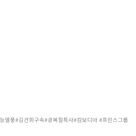
공지능열풍#김건희구속#광복절특사#캄보디아 #프린스그룹