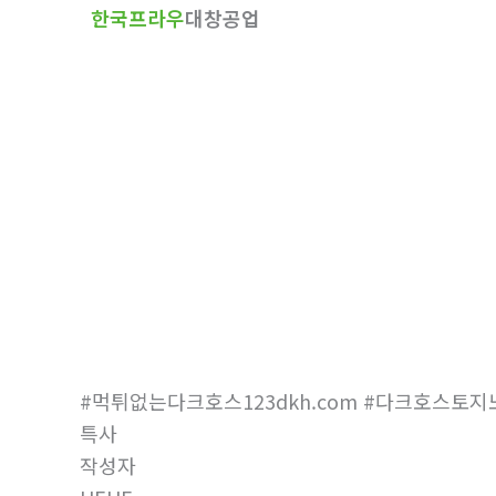
한국프라우
대창공업
텐
츠
로
건
너
뛰
기
자유게시판
홈
자유게시판
#먹튀없는다크호스123dkh.com #다크호스토지
특사
작성자