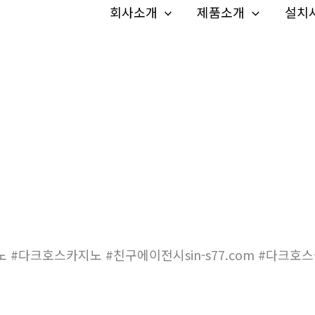
회사소개
제품소개
설치
노 #다크호스카지노 #친구에이전시sin-s77.com #다