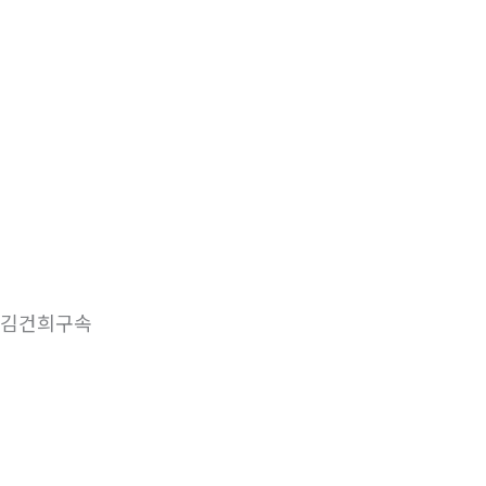
#김건희구속