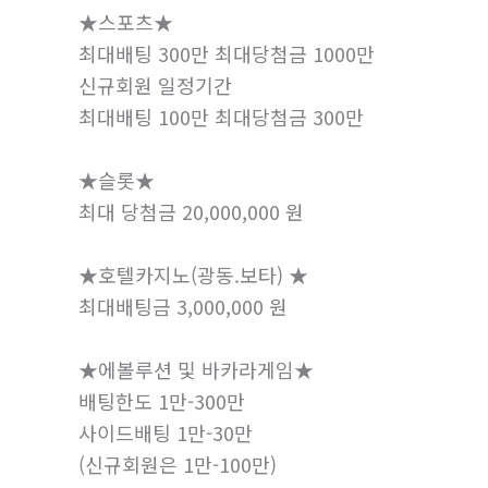
★스포츠★
최대배팅 300만 최대당첨금 1000만
신규회원 일정기간
최대배팅 100만 최대당첨금 300만
★슬롯★
최대 당첨금 20,000,000 원
★호텔카지노(광동.보타) ★
최대배팅금 3,000,000 원
★에볼루션 및 바카라게임★
배팅한도 1만-300만
사이드배팅 1만-30만
(신규회원은 1만-100만)