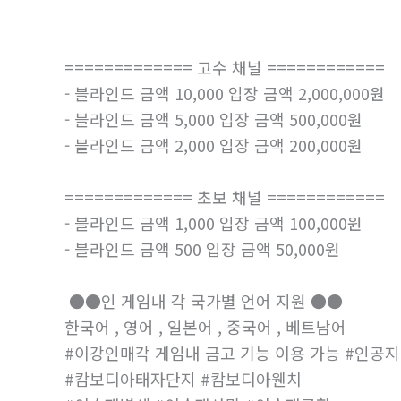
============= 고수 채널 ============
- 블라인드 금액 10,000 입장 금액 2,000,000원
- 블라인드 금액 5,000 입장 금액 500,000원
- 블라인드 금액 2,000 입장 금액 200,000원
============= 초보 채널 ============
- 블라인드 금액 1,000 입장 금액 100,000원
- 블라인드 금액 500 입장 금액 50,000원
­ ●●인 게임내 각 국가별 언어 지원 ●● ­
한국어 , 영어 , 일본어 , 중국어 , 베트남어
#이강인매각 게임내 금고 기능 이용 가능 #인
#캄보디아태자단지 #캄보디아웬치