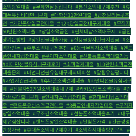
소액당일대출
,
#무제한달심삽니다
,
#통신소액내구제추천
,
#휴
대폰유심비대면내구제
,
#대학생30만원대출
,
#급전빌리는곳추
천
,
#개인돈당일급전대출
,
#p2p당일급전내구제대출
,
#무직자
50만원소액대출
,
#당일소액급전
,
#연체대납소액내구제
,
#급전
땡기는방법
,
#당일신불대출가능
,
#신용불량자긴급지원금
,
#소
액개인돈
,
#주부소액내구제추천
,
#8등급무직자소액대출
,
#핸드
폰연체자급전대출
,
#무이자소액대출
,
#신불통불소액대출가능
,
#비대면선불유심내구제후기
,
#소액결제대출
,
#10만원소액급전
대출문의
,
#바넌피선불유심내구제최대회선
,
#달림유심팝니다
,
#사업자긴급대출
,
#휴대폰소액결제대출
,
#바넌피선불유심내구
제
,
#신불자50만원소액대출내구제
,
#카카오뱅크소액대출
,
#간
단서류대출내구제
,
#연체자소액급전대출
,
#휴대폰미납소액대
출
,
#핸드폰유심소액급전대출
,
#8등급연체자작업대출
,
#무직자
당일소액대출
,
#무조건소액대출
,
#선불폰소액대출후기
,
#내구
제유심삽니다
,
#핸드폰당일소액대출
,
#달림폰가격
,
#긴급경영
안정자금
,
#휴대폰소액내구제후기
,
#소액즉시대출방법문의
,
#