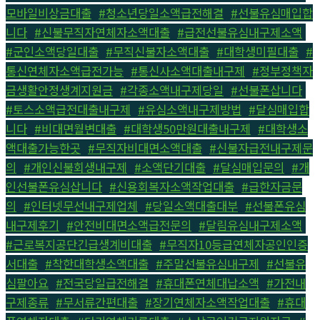
모바일비상금대출
,
#청소년당일소액급전해결
,
#선불유심매입합
니다
,
#신불무직자연체자소액대출
,
#급전선불유심내구제소액
,
#군인소액당일대출
,
#무직신불자소액대출
,
#대학생미필대출
,
#
통신연체자소액급전가능
,
#통신사소액대출내구제
,
#정부정책자
금생활안정생계지원금
,
#각종소액내구제당일
,
#선불폰삽니다
,
#토스소액급전대출내구제
,
#유심소액내구제방법
,
#달심매입합
니다
,
#비대면월변대출
,
#대학생50만원대출내구제
,
#대학생소
액대출가능한곳
,
#무직자비대면소액대출
,
#신불자급전내구제문
의
,
#개인신불회생내구제
,
#소액단기대출
,
#달심매입문의
,
#개
인선불폰유심삽니다
,
#신용회복자소액작업대출
,
#급한자금문
의
,
#인터넷무선내구제업체
,
#당일소액대출대부
,
#선불폰유심
내구제후기
,
#안전비대면소액급전문의
,
#달림유심내구제소액
,
#근로복지공단긴급생계비대출
,
#무직자10등급연체자공인인증
서대출
,
#착한대학생소액대출
,
#주말선불유심내구제
,
#선불유
심팔아요
,
#전국당일급전해결
,
#휴대폰연체대납소액
,
#가전내
구제종류
,
#무서류간편대출
,
#장기연체자소액작업대출
,
#휴대