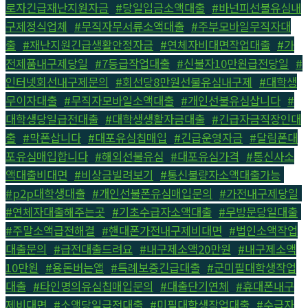
로자긴급재난지원자금
,
#당일입금소액대출
,
#바넌피선불유심내
구제정식업체
,
#무직자무서류소액대출
,
#주부모바일무직자대
출
,
#재난지원긴급생활안정자금
,
#연체자비대면작업대출
,
#가
전제품내구제당일
,
#7등급작업대출
,
#신불자10만원급전당일
,
#
인터넷회선내구제문의
,
#회선당8만원선불유심내구제
,
#대학생
무이자대출
,
#무직자모바일소액대출
,
#개인선불유심삽니다
,
#
대학생당일급전대출
,
#대학생생활자금대출
,
#긴급자금직장인대
출
,
#막폰삽니다
,
#대포유심칩매입
,
#긴급운영자금
,
#달림폰대
포유심매입합니다
,
#해외선불유심
,
#대포유심가격
,
#통신사소
액대출비대면
,
#비상금빌려보기
,
#통신불량자소액대출가능
,
#p2p대학생대출
,
#개인선불폰유심매입문의
,
#가전내구제당일
,
#연체자대출해주는곳
,
#기초수급자소액대출
,
#무방문당일대출
,
#주말소액급전해결
,
#핸대폰가전내구제비대면
,
#법인소액작업
대출문의
,
#급전대출드려요
,
#내구제소액20만원
,
#내구제소액
10만원
,
#용돈버는앱
,
#특례보증긴급대출
,
#군미필대학생작업
대출
,
#타인명의유심칩매입문의
,
#대출단기연체
,
#휴대폰내구
제비대면
,
#소액당일급전대출
,
#미필대학생작업대출
,
#수급자