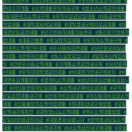
정수기내구제
,
#만19세당일급전대출
,
#무서류당일소액대출
,
#
폰테크가개통
,
#소액대출무직자내구제
,
#청소년소액급전대출
,
#휴대폰테크소액내구제
,
#무직비상금당일대출
,
#9등급연체자
작업대출
,
#대학생모바일대출
,
#대학생내구제비상금대출
,
#비
대면당일급전대출
,
#단기연체자대출가능한곳
,
#통신장기연체작
업대출
,
#대포선불폰
,
#확실한작업대출
,
#무직자소액내구제
,
#
비대면소액개인돈대출
,
#무서류비대면대출
,
#50만원모바일급
전대출
,
#연체자선불폰
,
#토스실장모십니다
,
#달림유심매입문
의
,
#간편무서류소액대출
,
#가개통소액급전내구제
,
#50만원즉
시대출
,
#무직자대학생급전대출
,
#비대면가전내구제문의
,
#비
대면유심개통문의
,
#생계비소액대출
,
#바넌피유심선불유심삽니
다
,
#저신용연체자당일대출
,
#소액내구제비상금대출
,
#무직자
당일급전대출내구제
,
#연체자비상금대출
,
#저신용자비상금소액
대출
,
#신용불량자소액작업대출
,
#최대회선내구제방법
,
#당일
소액내구제추천
,
#대학생p2p소액대출
,
#백수소액대출방법
,
#
당일30만원급전지급
,
#대포폰유심팝니다
,
#현역병사당일소액
대출
,
#바넌피유심소액내구제
,
#kt소액급전내구제대출
,
#주말