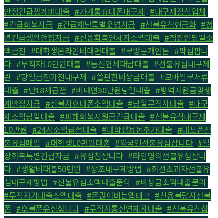
안정긴급생계비대출
,
#가개통휴대폰내구제
,
#내구제정식업체
,
#긴급회복자금
,
#긴급재난특별운영자금
,
#선불유심현금화
,
#청
년긴급생활안정자금
,
#신용회복연체자소액대출
,
#직장인당일소
액급전
,
#대학생온라인비대면대출
,
#무방문개인돈
,
#막심팝니
다
,
#무직자10만원대출
,
#통신연체대납대출
,
#선불유심내구제
란
,
#당일급전가전내구제
,
#쏠편한비상금대출
,
#모바일무서류
대출
,
#만18세급전
,
#비대면30만원당일대출
,
#방역지원금및생
계안정자금
,
#신불자휴대폰소액대출
,
#당일무직자대출
,
#내구
제소액당일대출
,
#피해회복지원금긴급대출
,
#선불유심내구제
10만원
,
#24시소액급전대출
,
#대학생용돈추가대출
,
#대포폰선
불유심매입
,
#대학생10만원대출
,
#외국인선불유심삽니다
,
#일
상회복특별긴급자금
,
#유심칩삽니다
,
#타인명의선불유심삽니
다
,
#생활비대출50만원
,
#상조내구제방법
,
#회선초과자선불유
심내구제방법
,
#선불유심소액대출문의
,
#비상금소액대출문의
,
#무직자기대출소액대출
,
#돈많이버는앱테크
,
#신용불량자선불
폰
,
#후불폰유심삽니다
,
#무직자통신연체자대출
,
#선불유심삽