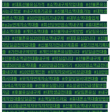
대출
,
#대포선불유심가격
,
#소액내구제작업대출
,
#선불폰유심
사는곳정보
,
#내구제후기공유
,
#신불자소액대출가능
,
#대학생
빠른소액대출
,
#30만원빌리기내구제
,
#대부소액대출업체
,
#p2p연체자소액대출
,
#회선당9만원소액내구제
,
#휴대폰비상
금소액대출
,
#개인소액대출
,
#신불자내구제방법
,
#달림유심삽
니다
,
#선불폰유심20만원소액내구제
,
#대포유심삽니다
,
#신불
자당일급전작업대출
,
#신불자가전내구제종류
,
#장기연체기록대
출
,
#가전내구제방법
,
#개인선불폰유심팝니다
,
#당일급전대출
,
#신분증소액급전대출내구제
,
#막심삽니다
,
#선불폰내구제
,
#대
학생50만원소액대출
,
#20만원급전빌리기
,
#30만원소액급전대
출내구제
,
#10만원개인돈
,
#무직자모바일비상금대출
,
#10만원
즉시대출
,
#무직자연체자소액대출
,
#주말당일비대면대출
,
#만
19세소액작업대출
,
#선불유심팝니다
,
#소상공인긴급생활안정
자금
,
#후불유심내구제
,
#대학생급전대출
,
#달림폰유심
,
#내구
제작업대출당일급전
,
#소액달돈드려요
,
#휴대폰소액대출방법문
의
,
#10등급연체자무직자작업대출
,
#신불자소액내구제방법
,
#