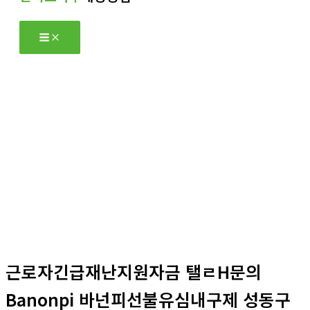
츠
로
건
너
뛰
기
자유게시판
홈
자유게시판
근로자긴급재난지원자금 탤ㄹH문의
Banonpi 바넌피선불유심내구제 성동구