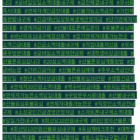
니다
,
#모바일당일소액대출내구제
,
#급전해결내구제
,
#무서류
즉시대출
,
#연체자개인급전대출
,
#신불가능소액급전
,
#가전제
품렌탈내구제
,
#긴급재난일상회복생계안정자금
,
#단기연체자작
업대출
,
#생계자금지원
,
#선불대포폰매입문의
,
#후불폰유심매
매
,
#바넌피유심내구제정산후기
,
#장기연체자대출가능한곳
,
#
소액긴급대출
,
#긴급소액대출내구제
,
#작업대출저신용
,
#무서
류무방문대출
,
#모바일소액결제현금화
,
#대학생비상금대출
,
#
선불폰유심삽니다
,
#20살소액대출
,
#선불폰유심개통방법
,
#현
금버는앱
,
#간편긴급자금
,
#선불폰유심매매
,
#주부소액급전대
출당일
,
#청년소액비상금대출
,
#선불유심20만원
,
#생활긴급자
금
,
#연체자30만원소액대출
,
#백수비상금대출
,
#돈되는앱테크
,
#연체자가능한소액당일대출
,
#무방문무서류대출
,
#선불내구제
,
#선불유심후불유심
,
#연체자대출가능한곳
,
#직장인소액급전내
구제
,
#소상공인긴급경영안정자금
,
#스마트폰내구제소액대출
,
#당일가전내구제
,
#회선당20만원내구제
,
#타인명의선불폰가
격
,
#회선당10만원선불유심내구제
,
#유심재테크추천
,
#대학생
무직자소액대출
,
#선불폰유심팔아요
,
#토스실장님구합니다
,
#