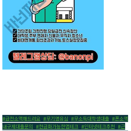
#급전소액해드려요
,
#무기명유심
,
#무소득대학생대출
,
#폰소액
내구제대출문의
,
#현금화가능한앱테크
,
#인터넷테크추천
,
#근