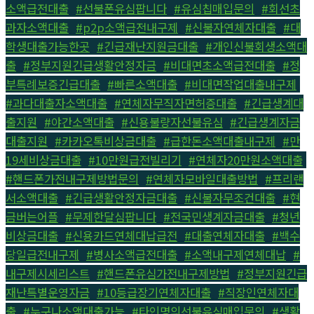
소액급전대출
,
#선불폰유심팝니다
,
#유심칩매입문의
,
#회선초
과자소액대출
,
#p2p소액급전내구제
,
#신불자연체자대출
,
#대
학생대출가능한곳
,
#긴급재난지원금대출
,
#개인신불회생소액대
출
,
#정부지원긴급생활안정자금
,
#비대면초소액급전대출
,
#정
부특례보증긴급대출
,
#빠른소액대출
,
#비대면작업대출내구제
,
#과다대출자소액대출
,
#연체자무직자면허증대출
,
#긴급생계대
출지원
,
#야간소액대출
,
#신용불량자선불유심
,
#긴급생계자금
대출지원
,
#카카오톡비상금대출
,
#급한돈소액대출내구제
,
#만
19세비상금대출
,
#10만원급전빌리기
,
#연체자20만원소액대출
,
#핸드폰가전내구제방법문의
,
#연체자모바일대출방법
,
#프리랜
서소액대출
,
#긴급생활안정자금대출
,
#신불자무조건대출
,
#현
금버는어플
,
#무제한달심팝니다
,
#전국민생계자금대출
,
#청년
비상금대출
,
#신용카드연체대납급전
,
#대출연체자대출
,
#백수
당일급전내구제
,
#병사소액급전대출
,
#소액내구제연체대납
,
#
내구제시세리스트
,
#핸드폰유심가전내구제방법
,
#정부지원긴급
재난특별운영자금
,
#10등급장기연체자대출
,
#직장인연체자대
출
,
#누구나소액대출가능
,
#타인명의선불유심매입문의
,
#생활