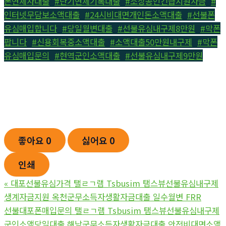
폰연체자대출
,
#단기연체기록대출
,
#소상공인긴급지원자금
,
#
인터넷무담보소액대출
,
#24시비대면개인돈소액대출
,
#선불폰
유심매입합니다
,
#당일월변대출
,
#선불유심내구제8만원
,
#막폰
팝니다
,
#신용회복중소액대출
,
#소액대출50만원내구제
,
#막폰
유심매입문의
,
#현역군인소액대출
,
#선불유심내구제9만원
좋아요
0
싫어요
0
인쇄
«
대포선불유심가격 탤ㄹㄱ램 Tsbusim 탬스뷰선불유심내구제
생계자금지원 옥천군무소득자생활자금대출 일수월변 FRR
선불대포폰매입문의 탤ㄹㄱ램 Tsbusim 탬스뷰선불유심내구제
군인소액당일대출 해남군무소득자생활자금대출 안전비대면소액