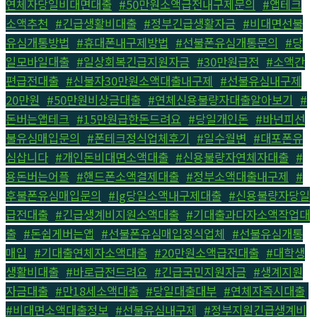
연체자당일비대면대출
,
#50만원소액급전내구제문의
,
#앱테크
소액추천
,
#긴급생활비대출
,
#정부긴급생활자금
,
#비대면선불
유심개통방법
,
#휴대폰내구제방법
,
#선불폰유심개통문의
,
#당
일모바일대출
,
#일상회복긴급지원자금
,
#30만원급전
,
#소액간
편급전대출
,
#신불자30만원소액대출내구제
,
#선불유심내구제
20만원
,
#50만원비상금대출
,
#연체신용불량자대출알아보기
,
#
돈버는앱테크
,
#15만원급한돈드려요
,
#당일개인돈
,
#바넌피선
불유심매입문의
,
#폰테크정식업체후기
,
#일수월변
,
#대포폰유
심삽니다
,
#개인돈비대면소액대출
,
#신용불량자연체자대출
,
#
용돈버는어플
,
#핸드폰소액결제대출
,
#정부소액대출내구제
,
#
후불폰유심매입문의
,
#lg당일소액내구제대출
,
#신용불량자당일
급전대출
,
#긴급생계비지원소액대출
,
#기대출과다자소액작업대
출
,
#돈쉽게버는앱
,
#선불폰유심매입정식업체
,
#선불유심개통
매입
,
#기대출연체자소액대출
,
#20만원소액급전대출
,
#대학생
생활비대출
,
#바로급전드려요
,
#긴급국민지원자금
,
#생계지원
자금대출
,
#만18세소액대출
,
#당일대출대부
,
#연체자즉시대출
,
#비대면소액대출정보
,
#선불유심내구제
,
#정부지원긴급생계비