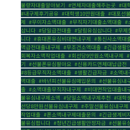
불량자대출알아보기
,
#연체자대출해주는곳
,
#대
#내구제후기공유
,
#대학생10만원대출
,
#대포선
제
,
#무이자소액대출
,
#무직자기대출소액대출
,
#
삽니다
,
#당일급전대출
,
#달림유심삽니다
,
#무제
니다
,
#휴대폰유심비대면내구제
,
#통신사소액대
액급전대출내구제
,
#무조건소액대출
,
#긴급생활
회복자소액작업대출
,
#회선당9만원소액내구제
,
기
,
#선불폰유심팔아요
,
#신용카드연체대납급전
,
#8등급무직자소액대출
,
#생활긴급자금
,
#소액내
액대출
,
#바넌피선불유심매입문의
,
#선불유심내
출
,
#소액대출무직자내구제
,
#비대면작업대출내
불유심내구제소액
,
#당일소액내구제추천
,
#대학
선당8만원선불유심내구제
,
#주말선불유심내구제
작업대출
,
#폰소액내구제대출문의
,
#긴급생계비
불유심팝니다
,
#청년긴급생활안정자금
,
#선불유