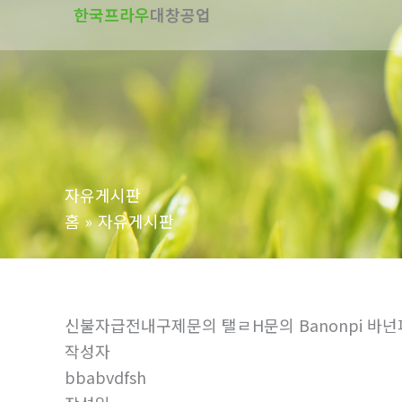
한국프라우
대창공업
텐
츠
로
건
너
뛰
기
자유게시판
홈
자유게시판
신불자급전내구제문의 탤ㄹH문의 Banonpi 
작성자
bbabvdfsh