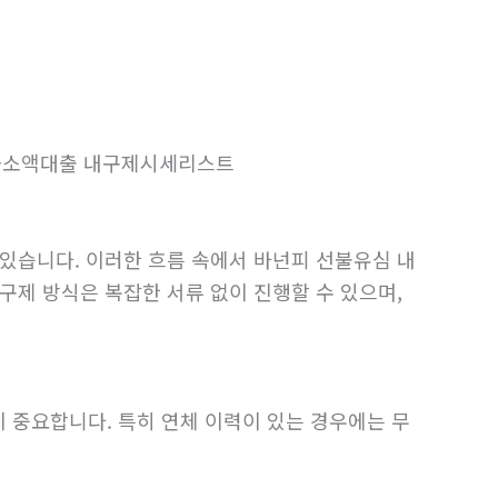
상금소액대출 내구제시세리스트
있습니다. 이러한 흐름 속에서 바넌피 선불유심 내
구제 방식은 복잡한 서류 없이 진행할 수 있으며,
이 중요합니다. 특히 연체 이력이 있는 경우에는 무