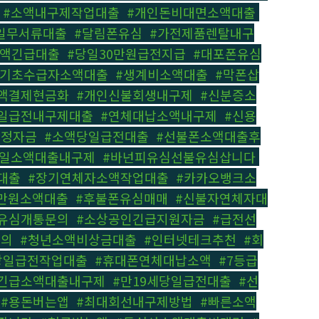
,
#소액내구제작업대출
,
#개인돈비대면소액대출
,
일무서류대출
,
#달림폰유심
,
#가전제품렌탈내구
소액긴급대출
,
#당일30만원급전지급
,
#대포폰유심
#기초수급자소액대출
,
#생계비소액대출
,
#막폰삽
액결제현금화
,
#개인신불회생내구제
,
#신분증소
당일급전내구제대출
,
#연체대납소액내구제
,
#신용
안정자금
,
#소액당일급전대출
,
#선불폰소액대출후
당일소액대출내구제
,
#바넌피유심선불유심삽니다
,
대출
,
#장기연체자소액작업대출
,
#카카오뱅크소
0만원소액대출
,
#후불폰유심매매
,
#신불자연체자대
유심개통문의
,
#소상공인긴급지원자금
,
#급전선
문의
,
#청년소액비상금대출
,
#인터넷테크추천
,
#회
당일급전작업대출
,
#휴대폰연체대납소액
,
#7등급
#긴급소액대출내구제
,
#만19세당일급전대출
,
#선
,
#용돈버는앱
,
#최대회선내구제방법
,
#빠른소액