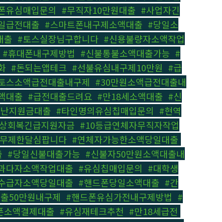
폰유심매입문의
,
#무직자10만원대출
,
#사업자긴
일급전대출
,
#스마트폰내구제소액대출
,
#당일소
대출
,
#토스실장님구합니다
,
#신용불량자소액작업
,
#휴대폰내구제방법
,
#신불통불소액대출가능
,
#
화
,
#돈되는앱테크
,
#선불유심내구제10만원
,
#급
#토스소액급전대출내구제
,
#30만원소액급전대출내
액대출
,
#급전대출드려요
,
#만18세소액대출
,
#신
재난지원금대출
,
#타인명의유심칩매입문의
,
#현역
일상회복긴급지원자금
,
#10등급연체자무직자작업
#무제한달심팝니다
,
#연체자가능한소액당일대출
,
출
,
#당일신불대출가능
,
#신불자50만원소액대출내
과다자소액작업대출
,
#유심칩매입문의
,
#대학생
#수급자소액당일대출
,
#핸드폰당일소액대출
,
#간
대출50만원내구제
,
#핸드폰유심가전내구제방법
,
#
폰소액결제대출
,
#유심재테크추천
,
#만18세급전
,