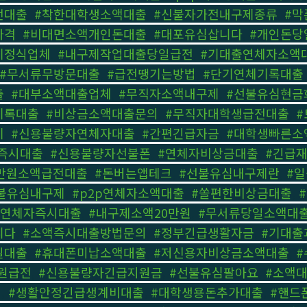
전대출
,
#착한대학생소액대출
,
#신불자가전내구제종류
,
#막
가격
,
#비대면소액개인돈대출
,
#대포유심삽니다
,
#개인돈당
제정식업체
,
#내구제작업대출당일급전
,
#기대출연체자소액
#무서류무방문대출
,
#급전땡기는방법
,
#단기연체기록대출
출
,
#대부소액대출업체
,
#무직자소액내구제
,
#선불유심현금
기록대출
,
#비상금소액대출문의
,
#무직자대학생급전대출
,
제
,
#신용불량자연체자대출
,
#간편긴급자금
,
#대학생빠른소
원즉시대출
,
#신용불량자선불폰
,
#연체자비상금대출
,
#긴급
0만원소액급전대출
,
#돈버는앱테크
,
#선불유심내구제란
,
#
불유심내구제
,
#p2p연체자소액대출
,
#쏠편한비상금대출
,
#연체자즉시대출
,
#내구제소액20만원
,
#무서류당일소액대
니다
,
#소액즉시대출방법문의
,
#정부긴급생활자금
,
#기대출
일대출
,
#휴대폰미납소액대출
,
#저신용자비상금소액대출
,
만원급전
,
#신용불량자긴급지원금
,
#선불유심팔아요
,
#소액
법
,
#생활안정긴급생계비대출
,
#대학생용돈추가대출
,
#핸드