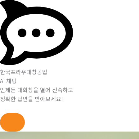
한국프라우대창공업
AI 채팅
언제든 대화창을 열어 신속하고
정확한 답변을 받아보세요!
콘