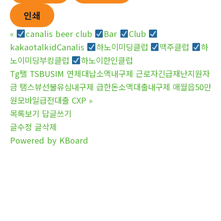
인쇄
«
canalis beer club
Bar
Club
kakaotalkidCanalis
하노이미딩클럽
맥주클럽
하
노이미딩부킹클럽
하노이한인클럽
Tg탤 TSBUSIM 연체대납소액내구제 근로자긴급재난지원자
금 탬스뷰선불유심내구제 급한돈소액대출내구제 애월읍50만
원모바일급전대출 CXP
»
목록보기
답글쓰기
글수정
글삭제
Powered by KBoard