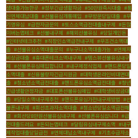
생대출가능한곳
,
#정부긴급생활자금
,
#50만원즉시대출
,
#통
신연체대납대출
,
#선불유심개통매입
,
#무방문당일대출
,
#무
기명유심
,
#급한자금문의
,
#토스소액급전대출내구제
,
#돈많
이버는앱테크
,
#선불내구제
,
#해외선불유심
,
#당일개인돈
,
#인터넷테크추천
,
#직장인소액급전내구제
,
#무조건소액대
출
,
#선불유심소액대출문의
,
#누구나소액대출가능
,
#연체자
비상금대출
,
#휴대폰테크소액내구제
,
#탬스뷰선불유심내구
제
,
#선불폰유심매입합니다
,
#내구제정식업체
,
#핸드폰당일
소액대출
,
#신용불량자긴급지원금
,
#대학생온라인비대면대
출
,
#청소년소액급전대출
,
#핸드폰유심소액급전대출
,
#청년
긴급생활안정자금
,
#대포폰선불유심매입
,
#대학생비상금대
출
,
#당일소액내구제추천
,
#핸드폰유심가전내구제방법
,
#선
불폰내구제
,
#회선초과자소액대출
,
#청소년당일소액급전해
결
,
#회선당8만원선불유심내구제
,
#선불폰유심삽니다
,
#급
전대출드려요
,
#돈되는앱테크
,
#달림유심내구제소액
,
#내구
제작업대출당일급전
,
#연체대납소액내구제
,
#기초수급자소