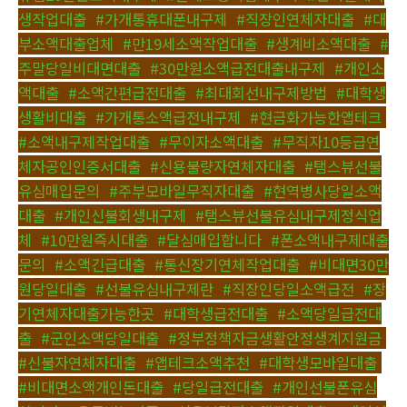
생작업대출
,
#가개통휴대폰내구제
,
#직장인연체자대출
,
#대
부소액대출업체
,
#만19세소액작업대출
,
#생계비소액대출
,
#
주말당일비대면대출
,
#30만원소액급전대출내구제
,
#개인소
액대출
,
#소액간편급전대출
,
#최대회선내구제방법
,
#대학생
생활비대출
,
#가개통소액급전내구제
,
#현금화가능한앱테크
,
#소액내구제작업대출
,
#무이자소액대출
,
#무직자10등급연
체자공인인증서대출
,
#신용불량자연체자대출
,
#탬스뷰선불
유심매입문의
,
#주부모바일무직자대출
,
#현역병사당일소액
대출
,
#개인신불회생내구제
,
#탬스뷰선불유심내구제정식업
체
,
#10만원즉시대출
,
#달심매입합니다
,
#폰소액내구제대출
문의
,
#소액긴급대출
,
#통신장기연체작업대출
,
#비대면30만
원당일대출
,
#선불유심내구제란
,
#직장인당일소액급전
,
#장
기연체자대출가능한곳
,
#대학생급전대출
,
#소액당일급전대
출
,
#군인소액당일대출
,
#정부정책자금생활안정생계지원금
,
#신불자연체자대출
,
#앱테크소액추천
,
#대학생모바일대출
,
#비대면소액개인돈대출
,
#당일급전대출
,
#개인선불폰유심