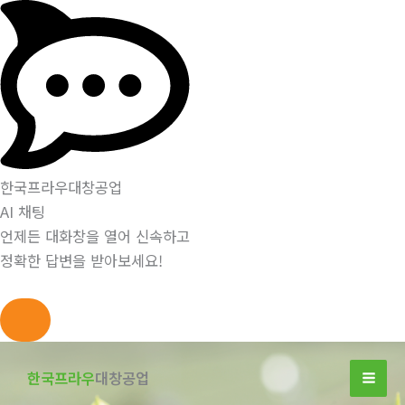
한국프라우대창공업
AI 채팅
언제든 대화창을 열어 신속하고
정확한 답변을 받아보세요!
콘
텐
한국프라우
대창공업
츠