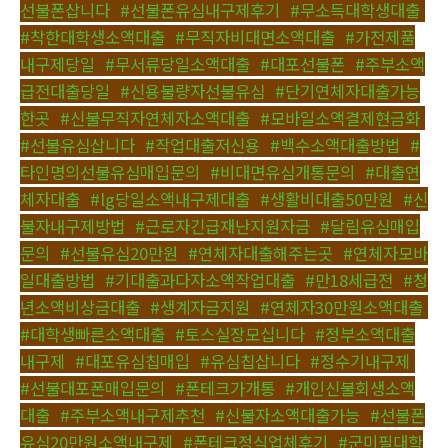
선불폰삽니다
,
#선불폰유심내구제후기
,
#무소득대학생대출
,
#착한대학생소액대출
,
#무직자비대면소액대출
,
#가전제품
내구제당일
,
#무서류당일소액대출
,
#대포선불폰
,
#주부소액
급전대출당일
,
#신용불량자선불유심
,
#단기연체자대출가능
한곳
,
#신불무직자연체자소액대출
,
#모바일소액결제현금화
,
#선불유심삽니다
,
#작업대출저신용
,
#백수소액대출방법
,
#
타인명의선불유심매입문의
,
#비대면유심개통문의
,
#대출연
체자대출
,
#lg당일소액내구제대출
,
#생활비대출50만원
,
#신
불자내구제방법
,
#근로자긴급재난지원자금
,
#달림유심매입
문의
,
#선불유심20만원
,
#연체자대출해주는곳
,
#연체자모바
일대출방법
,
#기대출과다자소액작업대출
,
#만18세급전
,
#청
년소액비상금대출
,
#생계자금지원
,
#연체자30만원소액대출
,
#대학생빠른소액대출
,
#토스실장모십니다
,
#정부소액대출
내구제
,
#대포유심칩매입
,
#유심칩삽니다
,
#정수기내구제
,
#선불대포폰매입문의
,
#폰테크가개통
,
#개인신불회생소액
대출
,
#주부소액내구제추천
,
#신불자소액대출가능
,
#선불폰
유심20만원소액내구제
,
#폰테크정식업체후기
,
#군미필대학