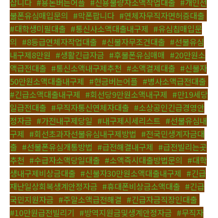
삽니다
,
#용돈버는어플
,
#신용불량자소액작업대출
,
#개인선
불폰유심매입문의
,
#막폰팝니다
,
#연체자무직자면허증대출
,
#대학생미필대출
,
#통신사소액대출내구제
,
#유심칩매입문
의
,
#8등급연체자작업대출
,
#신불자무조건대출
,
#선불유심
내구제8만원
,
#생활긴급자금
,
#후불폰유심매매
,
#20만원소
액급전대출
,
#통신소액내구제추천
,
#소액결제대출
,
#신불자
50만원소액대출내구제
,
#현금버는어플
,
#병사소액급전대출
,
#긴급소액대출내구제
,
#회선당9만원소액내구제
,
#만19세당
일급전대출
,
#무직자통신연체자대출
,
#소상공인긴급경영안
정자금
,
#가전내구제당일
,
#내구제시세리스트
,
#선불유심내
구제
,
#회선초과자선불유심내구제방법
,
#전국민생계자금대
출
,
#선불폰유심개통방법
,
#급전해결내구제
,
#급전빌리는곳
추천
,
#수급자소액당일대출
,
#소액즉시대출방법문의
,
#대학
생내구제비상금대출
,
#신불자30만원소액대출내구제
,
#긴급
재난일상회복생계안정자금
,
#휴대폰비상금소액대출
,
#긴급
국민지원자금
,
#주말소액급전해결
,
#긴급자금직장인대출
,
#10만원급전빌리기
,
#방역지원금및생계안정자금
,
#무직자