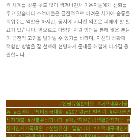
원 체계를 갖춘 곳도 많이 생겨나면서 이용자들에게 신뢰를
주고 있습니다.소액대출은 금전적으로 어려운 시기에 숨통을
틔워주는 역할을 하지만, 동시에 지나친 의존은 피해야 할 필
요가 있습니다. 앞으로도 다양한 지원 방안을 통해 많은 분들
이 금전적 고민을 덜어낼 수 있기를 바라며, 자신의 상황에
적합한 방법을 잘 선택해 현명하게 문제를 해결해 나가길 응
원합니다.
#연체자20만원소액대출
,
#선불유심팔아요
,
#내구제후기공
유
,
#소액내구제비상금대출
,
#20만원급전빌리기
,
#휴대폰연
체자대출
,
#선불유심팝니다
,
#재난지원긴급생활안정자금
,
#
장기연체기록대출
,
#선불유심매입합니다
,
#소액내구제연체
대납
,
#긴급생계비지원소액대출
,
#휴대폰내구제방법
,
#대학