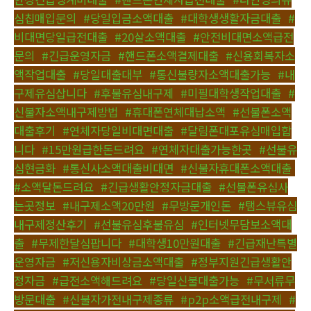
심칩매입문의
,
#당일입금소액대출
,
#대학생생활자금대출
,
#
비대면당일급전대출
,
#20살소액대출
,
#안전비대면소액급전
문의
,
#긴급운영자금
,
#핸드폰소액결제대출
,
#신용회복자소
액작업대출
,
#당일대출대부
,
#통신불량자소액대출가능
,
#내
구제유심삽니다
,
#후불유심내구제
,
#미필대학생작업대출
,
#
신불자소액내구제방법
,
#휴대폰연체대납소액
,
#선불폰소액
대출후기
,
#연체자당일비대면대출
,
#달림폰대포유심매입합
니다
,
#15만원급한돈드려요
,
#연체자대출가능한곳
,
#선불유
심현금화
,
#통신사소액대출비대면
,
#신불자휴대폰소액대출
,
#소액달돈드려요
,
#긴급생활안정자금대출
,
#선불폰유심사
는곳정보
,
#내구제소액20만원
,
#무방문개인돈
,
#탬스뷰유심
내구제정산후기
,
#선불유심후불유심
,
#인터넷무담보소액대
출
,
#무제한달심팝니다
,
#대학생10만원대출
,
#긴급재난특별
운영자금
,
#저신용자비상금소액대출
,
#정부지원긴급생활안
정자금
,
#급전소액해드려요
,
#당일신불대출가능
,
#무서류무
방문대출
,
#신불자가전내구제종류
,
#p2p소액급전내구제
,
#