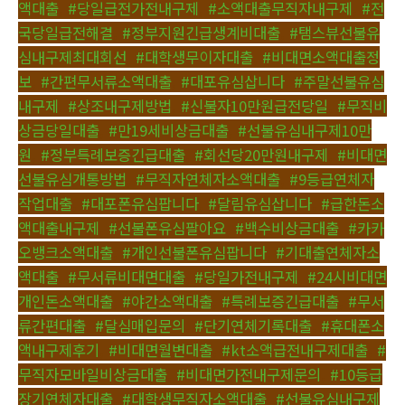
액대출
,
#당일급전가전내구제
,
#소액대출무직자내구제
,
#전
국당일급전해결
,
#정부지원긴급생계비대출
,
#탬스뷰선불유
심내구제최대회선
,
#대학생무이자대출
,
#비대면소액대출정
보
,
#간편무서류소액대출
,
#대포유심삽니다
,
#주말선불유심
내구제
,
#상조내구제방법
,
#신불자10만원급전당일
,
#무직비
상금당일대출
,
#만19세비상금대출
,
#선불유심내구제10만
원
,
#정부특례보증긴급대출
,
#회선당20만원내구제
,
#비대면
선불유심개통방법
,
#무직자연체자소액대출
,
#9등급연체자
작업대출
,
#대포폰유심팝니다
,
#달림유심삽니다
,
#급한돈소
액대출내구제
,
#선불폰유심팔아요
,
#백수비상금대출
,
#카카
오뱅크소액대출
,
#개인선불폰유심팝니다
,
#기대출연체자소
액대출
,
#무서류비대면대출
,
#당일가전내구제
,
#24시비대면
개인돈소액대출
,
#야간소액대출
,
#특례보증긴급대출
,
#무서
류간편대출
,
#달심매입문의
,
#단기연체기록대출
,
#휴대폰소
액내구제후기
,
#비대면월변대출
,
#kt소액급전내구제대출
,
#
무직자모바일비상금대출
,
#비대면가전내구제문의
,
#10등급
장기연체자대출
,
#대학생무직자소액대출
,
#선불유심내구제