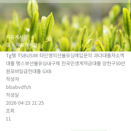
로
건
너
뛰
자유게시판
기
홈
자유게시판
Tg탤 TSBUSIM 타인명의선불유심매입문의 과다대출자소액
대출 탬스뷰선불유심내구제 전국민생계자금대출 양천구50만
원모바일급전대출 GXB
작성자
bbabvdfsh
작성일
2026-04-23 21:25
조회
11