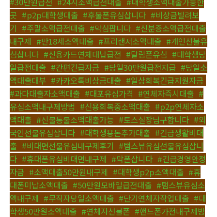
#30만원급전
,
#24시소액급전대출
,
#대학생소액대출가능한
곳
,
#p2p대학생대출
,
#후불폰유심삽니다
,
#비상금빌려보
기
,
#주말소액급전대출
,
#막심팝니다
,
#신분증소액급전대출
내구제
,
#만18세소액대출
,
#프리랜서소액대출
,
#개인선불유
심삽니다
,
#신용카드연체대납급전
,
#달림폰유심
,
#대학생당
일급전대출
,
#간편긴급자금
,
#당일30만원급전지급
,
#당일소
액대출대부
,
#카카오톡비상금대출
,
#일상회복긴급지원자금
,
#과다대출자소액대출
,
#대포유심가격
,
#연체자즉시대출
,
#
유심소액내구제방법
,
#신용회복중소액대출
,
#p2p연체자소
액대출
,
#신불통불소액대출가능
,
#토스실장님구합니다
,
#외
국인선불유심삽니다
,
#대학생용돈추가대출
,
#긴급생활비대
출
,
#비대면선불유심내구제후기
,
#탬스뷰유심선불유심삽니
다
,
#휴대폰유심비대면내구제
,
#막폰삽니다
,
#긴급경영안정
자금
,
#소액대출50만원내구제
,
#대학생p2p소액대출
,
#휴
대폰미납소액대출
,
#50만원모바일급전대출
,
#탬스뷰유심소
액내구제
,
#무직자당일소액대출
,
#단기연체자작업대출
,
#대
학생50만원소액대출
,
#연체자선불폰
,
#핸드폰가전내구제방