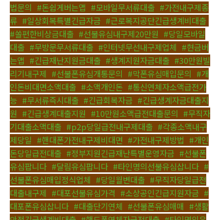
법문의
,
#돈쉽게버는앱
,
#모바일무서류대출
,
#가전내구제종
류
,
#일상회복특별긴급자금
,
#근로복지공단긴급생계비대출
,
#쏠편한비상금대출
,
#선불유심내구제20만원
,
#당일모바일
대출
,
#무방문무서류대출
,
#인터넷무선내구제업체
,
#현금버
는앱
,
#긴급재난지원금대출
,
#생계지원자금대출
,
#30만원빌
리기내구제
,
#선불폰유심개통문의
,
#막폰유심매입문의
,
#개
인돈비대면소액대출
,
#소액개인돈
,
#통신연체자소액급전가
능
,
#무서류즉시대출
,
#긴급회복자금
,
#긴급생계자금대출지
원
,
#긴급생계대출지원
,
#10만원소액급전대출문의
,
#무직자
기대출소액대출
,
#p2p당일급전내구제대출
,
#각종소액내구
제당일
,
#핸대폰가전내구제비대면
,
#가전내구제방법
,
#개인
돈당일급전대출
,
#정부지원긴급재난특별운영자금
,
#선불폰
유심팝니다
,
#달림유심팝니다
,
#타인명의선불유심삽니다
,
#
선불폰유심매입정식업체
,
#당일월변대출
,
#무직자당일급전
대출내구제
,
#대포선불유심가격
,
#소상공인긴급지원자금
,
#
대포폰유심삽니다
,
#대출단기연체
,
#선불폰유심매매
,
#생활
안정긴급생계비대출
,
#핸드폰연체자급전대출
,
#타인명의유