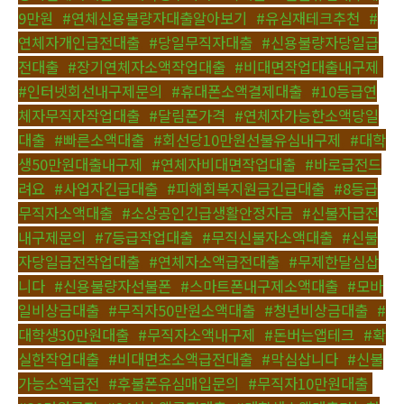
9만원
,
#연체신용불량자대출알아보기
,
#유심재테크추천
,
#
연체자개인급전대출
,
#당일무직자대출
,
#신용불량자당일급
전대출
,
#장기연체자소액작업대출
,
#비대면작업대출내구제
,
#인터넷회선내구제문의
,
#휴대폰소액결제대출
,
#10등급연
체자무직자작업대출
,
#달림폰가격
,
#연체자가능한소액당일
대출
,
#빠른소액대출
,
#회선당10만원선불유심내구제
,
#대학
생50만원대출내구제
,
#연체자비대면작업대출
,
#바로급전드
려요
,
#사업자긴급대출
,
#피해회복지원금긴급대출
,
#8등급
무직자소액대출
,
#소상공인긴급생활안정자금
,
#신불자급전
내구제문의
,
#7등급작업대출
,
#무직신불자소액대출
,
#신불
자당일급전작업대출
,
#연체자소액급전대출
,
#무제한달심삽
니다
,
#신용불량자선불폰
,
#스마트폰내구제소액대출
,
#모바
일비상금대출
,
#무직자50만원소액대출
,
#청년비상금대출
,
#
대학생30만원대출
,
#무직자소액내구제
,
#돈버는앱테크
,
#확
실한작업대출
,
#비대면초소액급전대출
,
#막심삽니다
,
#신불
가능소액급전
,
#후불폰유심매입문의
,
#무직자10만원대출
,