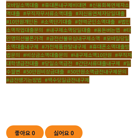
모바일소액대출
,
#휴대폰내구제비대면
,
#신용회복연체자소
액대출
,
#무직자무서류소액대출
,
#저신용연체자당일대출
,
#10만원개인돈
,
#소액단기대출
,
#현역군인소액대출
,
#법인
소액작업대출문의
,
#내구제소액당일대출
,
#용돈버는앱
,
#타
인명의선불폰가격
,
#급전선불유심내구제소액
,
#모바일당일
소액대출내구제
,
#가전제품렌탈내구제
,
#휴대폰소액대출방
법문의
,
#비상금소액대출문의
,
#내구제소액10만원
,
#무직자
대학생급전대출
,
#당일소액급전
,
#간단서류대출내구제
,
#일
수월변
,
#50만원비상금대출
,
#50만원소액급전내구제문의
,
#급전땡기는방법
,
#백수당일급전내구제
좋아요
0
싫어요
0