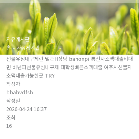
로
건
너
뛰
자유게시판
기
홈
자유게시판
선불유심내구제란 탤ㄹH상담 banonpi 통신사소액대출비대
면 바넌피선불유심내구제 대학생빠른소액대출 여주시신불자
소액대출가능한곳 TRY
작성자
bbabvdfsh
작성일
2026-04-24 16:37
조회
16