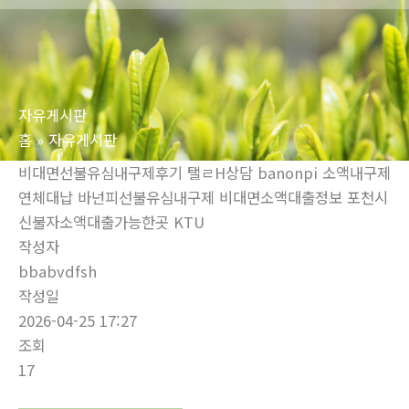
로
건
너
뛰
자유게시판
기
홈
자유게시판
비대면선불유심내구제후기 탤ㄹH상담 banonpi 소액내구제
연체대납 바넌피선불유심내구제 비대면소액대출정보 포천시
신불자소액대출가능한곳 KTU
작성자
bbabvdfsh
작성일
2026-04-25 17:27
조회
17