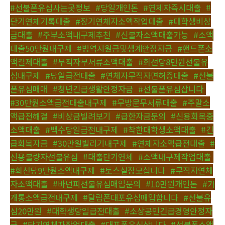
#선불폰유심사는곳정보
,
#당일개인돈
,
#연체자즉시대출
,
#
단기연체기록대출
,
#장기연체자소액작업대출
,
#대학생비상
금대출
,
#주부소액내구제추천
,
#신불자소액대출가능
,
#소액
대출50만원내구제
,
#방역지원금및생계안정자금
,
#핸드폰소
액결제대출
,
#무직자무서류소액대출
,
#회선당8만원선불유
심내구제
,
#당일급전대출
,
#연체자무직자면허증대출
,
#선불
폰유심매매
,
#청년긴급생활안정자금
,
#선불폰유심삽니다
,
#30만원소액급전대출내구제
,
#무방문무서류대출
,
#주말소
액급전해결
,
#비상금빌려보기
,
#급한자금문의
,
#신용회복중
소액대출
,
#백수당일급전내구제
,
#착한대학생소액대출
,
#긴
급회복자금
,
#30만원빌리기내구제
,
#연체자소액급전대출
,
#
신용불량자선불유심
,
#대출단기연체
,
#소액내구제작업대출
,
#회선당9만원소액내구제
,
#토스실장모십니다
,
#무직자연체
자소액대출
,
#바넌피선불유심매입문의
,
#10만원개인돈
,
#가
개통소액급전내구제
,
#달림폰대포유심매입합니다
,
#선불유
심20만원
,
#대학생당일급전대출
,
#소상공인긴급경영안정자
금
,
#단기연체자작업대출
,
#대포폰유심삽니다
,
#선불폰소액