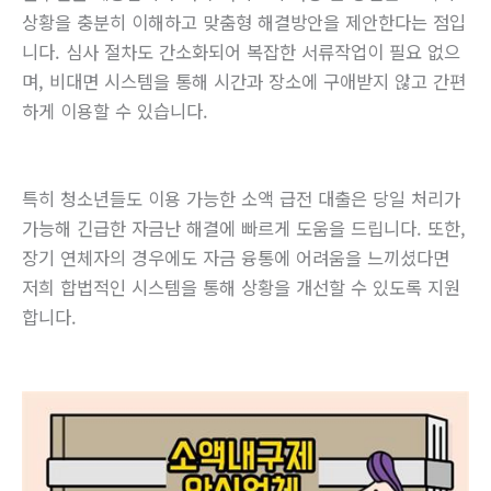
상황을 충분히 이해하고 맞춤형 해결방안을 제안한다는 점입
니다. 심사 절차도 간소화되어 복잡한 서류작업이 필요 없으
며, 비대면 시스템을 통해 시간과 장소에 구애받지 않고 간편
하게 이용할 수 있습니다.
특히 청소년들도 이용 가능한 소액 급전 대출은 당일 처리가
가능해 긴급한 자금난 해결에 빠르게 도움을 드립니다. 또한,
장기 연체자의 경우에도 자금 융통에 어려움을 느끼셨다면
저희 합법적인 시스템을 통해 상황을 개선할 수 있도록 지원
합니다.