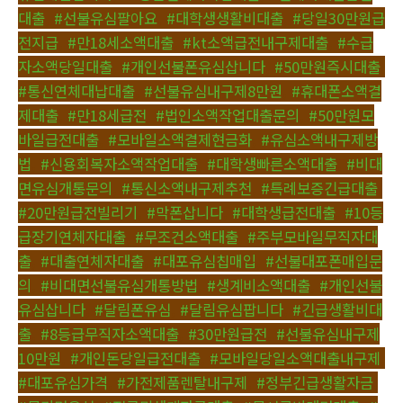
대출
,
#선불유심팔아요
,
#대학생생활비대출
,
#당일30만원급
전지급
,
#만18세소액대출
,
#kt소액급전내구제대출
,
#수급
자소액당일대출
,
#개인선불폰유심삽니다
,
#50만원즉시대출
,
#통신연체대납대출
,
#선불유심내구제8만원
,
#휴대폰소액결
제대출
,
#만18세급전
,
#법인소액작업대출문의
,
#50만원모
바일급전대출
,
#모바일소액결제현금화
,
#유심소액내구제방
법
,
#신용회복자소액작업대출
,
#대학생빠른소액대출
,
#비대
면유심개통문의
,
#통신소액내구제추천
,
#특례보증긴급대출
,
#20만원급전빌리기
,
#막폰삽니다
,
#대학생급전대출
,
#10등
급장기연체자대출
,
#무조건소액대출
,
#주부모바일무직자대
출
,
#대출연체자대출
,
#대포유심칩매입
,
#선불대포폰매입문
의
,
#비대면선불유심개통방법
,
#생계비소액대출
,
#개인선불
유심삽니다
,
#달림폰유심
,
#달림유심팝니다
,
#긴급생활비대
출
,
#8등급무직자소액대출
,
#30만원급전
,
#선불유심내구제
10만원
,
#개인돈당일급전대출
,
#모바일당일소액대출내구제
,
#대포유심가격
,
#가전제품렌탈내구제
,
#정부긴급생활자금
,