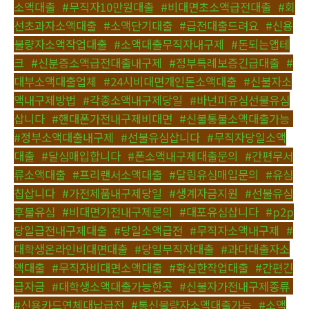
소액대출
,
#무직자10만원대출
,
#비대면초소액급전대출
,
#회
선초과자소액대출
,
#소액단기대출
,
#급전대출드려요
,
#신용
불량자소액작업대출
,
#소액대출무직자내구제
,
#돈되는앱테
크
,
#신분증소액급전대출내구제
,
#정부특례보증긴급대출
,
#
대부소액대출업체
,
#24시비대면개인돈소액대출
,
#신불자소
액내구제방법
,
#각종소액내구제당일
,
#바넌피유심선불유심
삽니다
,
#핸대폰가전내구제비대면
,
#신불통불소액대출가능
,
#정부소액대출내구제
,
#선불유심삽니다
,
#무직자당일소액
대출
,
#달심매입합니다
,
#폰소액내구제대출문의
,
#간편무서
류소액대출
,
#프리랜서소액대출
,
#달림유심매입문의
,
#유심
칩삽니다
,
#가전제품내구제당일
,
#생계자금지원
,
#선불유심
후불유심
,
#비대면가전내구제문의
,
#대포유심삽니다
,
#p2p
당일급전내구제대출
,
#당일소액급전
,
#무직자소액내구제
,
#
대학생온라인비대면대출
,
#당일무직자대출
,
#과다대출자소
액대출
,
#무직자비대면소액대출
,
#확실한작업대출
,
#간편긴
급자금
,
#대학생소액대출가능한곳
,
#신불자가전내구제종류
,
#신용카드연체대납급전
,
#통신불량자소액대출가능
,
#소액