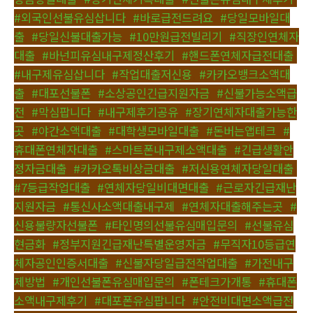
#외국인선불유심삽니다
,
#바로급전드려요
,
#당일모바일대
출
,
#당일신불대출가능
,
#10만원급전빌리기
,
#직장인연체자
대출
,
#바넌피유심내구제정산후기
,
#핸드폰연체자급전대출
,
#내구제유심삽니다
,
#작업대출저신용
,
#카카오뱅크소액대
출
,
#대포선불폰
,
#소상공인긴급지원자금
,
#신불가능소액급
전
,
#막심팝니다
,
#내구제후기공유
,
#장기연체자대출가능한
곳
,
#야간소액대출
,
#대학생모바일대출
,
#돈버는앱테크
,
#
휴대폰연체자대출
,
#스마트폰내구제소액대출
,
#긴급생활안
정자금대출
,
#카카오톡비상금대출
,
#저신용연체자당일대출
,
#7등급작업대출
,
#연체자당일비대면대출
,
#근로자긴급재난
지원자금
,
#통신사소액대출내구제
,
#연체자대출해주는곳
,
#
신용불량자선불폰
,
#타인명의선불유심매입문의
,
#선불유심
현금화
,
#정부지원긴급재난특별운영자금
,
#무직자10등급연
체자공인인증서대출
,
#신불자당일급전작업대출
,
#가전내구
제방법
,
#개인선불폰유심매입문의
,
#폰테크가개통
,
#휴대폰
소액내구제후기
,
#대포폰유심팝니다
,
#안전비대면소액급전