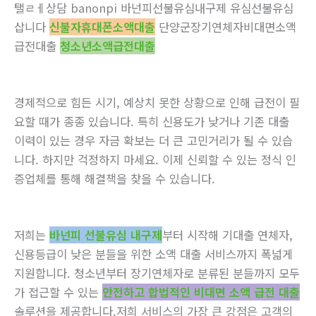
탤ㄹㅔ상담 banonpi 바넌피선불유심내구제 유심선불유심
삽니다
신불자휴대폰소액대출
단양군장기연체자비대면소액
급전대출
청소년소액급전대출
경제적으로 힘든 시기, 예상치 못한 상황으로 인해 급전이 필
요할 때가 종종 있습니다. 특히 신용도가 낮거나 기존 대출
이력이 있는 경우 자금 확보는 더 큰 고민거리가 될 수 있습
니다. 하지만 걱정하지 마세요. 이제 신뢰할 수 있는 정식 인
증업체를 통해 해결책을 찾을 수 있습니다.
저희는
바넌피 선불유심 내구제
부터 시작해 기대출 연체자,
신용등급이 낮은 분들을 위한 소액 대출 서비스까지 폭넓게
지원합니다. 청소년부터 장기연체자로 분류된 분들까지 모두
가 접근할 수 있는
안전하고 합법적인 비대면 소액 급전 대출
솔루션을 제공합니다.저희 서비스의 가장 큰 강점은 고객의