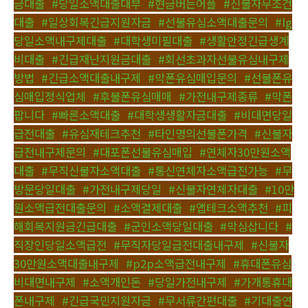
금대출
,
#당일소액대출대부
,
#현금버는어플
,
#신불자무조건
대출
,
#일상회복긴급지원자금
,
#선불유심소액대출문의
,
#lg
당일소액내구제대출
,
#대학생미필대출
,
#생활안정긴급생계
비대출
,
#긴급재난지원금대출
,
#회선초과자선불유심내구제
방법
,
#긴급소액대출내구제
,
#막폰유심매입문의
,
#선불폰유
심매입정식업체
,
#후불폰유심매매
,
#가전내구제종류
,
#막폰
팝니다
,
#빠른소액대출
,
#대학생생활자금대출
,
#비대면당일
급전대출
,
#유심재테크추천
,
#타인명의선불폰가격
,
#신불자
급전내구제문의
,
#대포폰선불유심매입
,
#연체자30만원소액
대출
,
#무직신불자소액대출
,
#통신연체자소액급전가능
,
#무
방문당일대출
,
#가전내구제당일
,
#신불자연체자대출
,
#10만
원소액급전대출문의
,
#소액결제대출
,
#앱테크소액추천
,
#피
해회복지원금긴급대출
,
#군인소액당일대출
,
#막심삽니다
,
#
직장인당일소액급전
,
#무직자당일급전대출내구제
,
#신불자
30만원소액대출내구제
,
#p2p소액급전내구제
,
#휴대폰유심
비대면내구제
,
#소액개인돈
,
#당일가전내구제
,
#가개통휴대
폰내구제
,
#긴급국민지원자금
,
#무서류간편대출
,
#기대출연