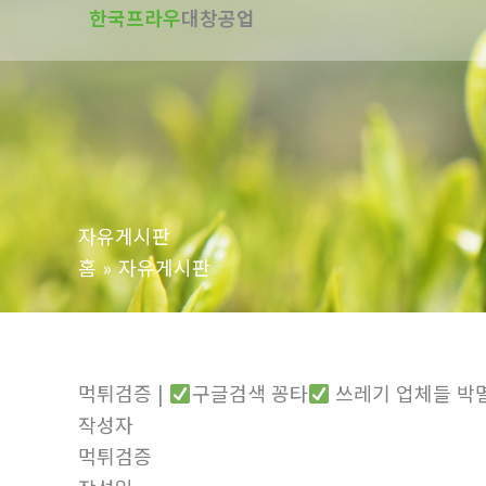
한국프라우
대창공업
텐
츠
로
건
너
뛰
기
자유게시판
홈
자유게시판
먹튀검증 |
구글검색 꽁타
쓰레기 업체들 박
작성자
먹튀검증