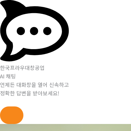
한국프라우대창공업
AI 채팅
언제든 대화창을 열어 신속하고
정확한 답변을 받아보세요!
콘