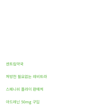
센트립약국
처방전 필요없는 레비트라
스페니쉬 플라이 판매처
아드레닌 50mg 구입