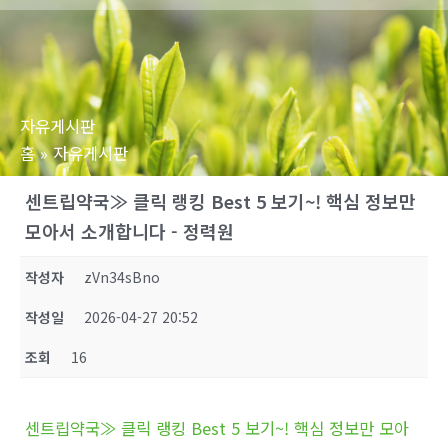
로
건
너
뛰
자유게시판
기
홈
자유게시판
센트립약국≫ 클릭 랭킹 Best 5 보기~! 핵심 정보만
모아서 소개합니다 - 정력원
작성자
zVn34sBno
작성일
2026-04-27 20:52
조회
16
센트립약국≫ 클릭 랭킹 Best 5 보기~! 핵심 정보만 모아