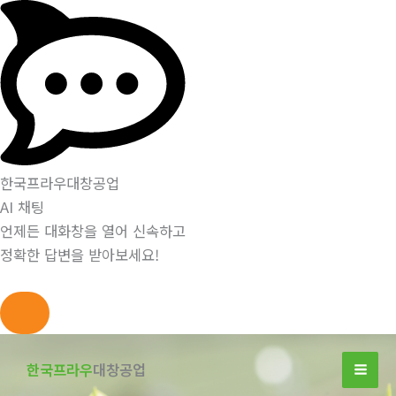
한국프라우대창공업
AI 채팅
언제든 대화창을 열어 신속하고
정확한 답변을 받아보세요!
콘
텐
한국프라우
대창공업
츠