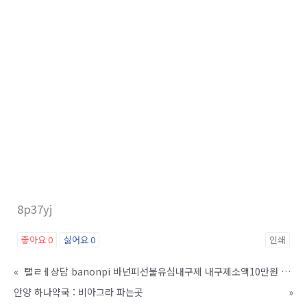
8p37yj
좋아요
0
싫어요
0
인쇄
«
탤ㄹㅔ상담 banonpi 바넌피선불유심내구제 내구제소액10만원 신용회복연체자소액대출 하남시장기연체자비대면소액급전대출 토스소액급전대출내구제 ZAT
안양 하나약국 : 비아그라 파는곳
»