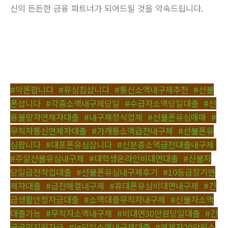
신의 든든한 금융 파트너가 되어드릴 것을 약속드립니다.
#막폰팝니다
,
#유심칩삽니다
,
#통신소액내구제추천
,
#선불
폰삽니다
,
#각종소액내구제당일
,
#수급자소액당일대출
,
#신
용불량자연체자대출
,
#내구제정식업체
,
#선불폰유심매매
,
#
무직자통신연체자대출
,
#가개통소액급전내구제
,
#선불폰유
심팝니다
,
#대포폰유심삽니다
,
#신분증소액급전대출내구제
,
#주말선불유심내구제
,
#대학생온라인비대면대출
,
#신불자
당일급전작업대출
,
#선불폰유심내구제후기
,
#10등급장기연
체자대출
,
#급전해결내구제
,
#휴대폰유심비대면내구제
,
#긴
급생활안정자금대출
,
#소액대출무직자내구제
,
#신불자소액
대출가능
,
#무직자소액내구제
,
#비대면30만원당일대출
,
#긴
급국민지원자금
,
#lg당일소액내구제대출
,
#연체자20만원소