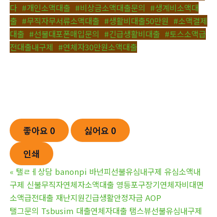
다
,
#개인소액대출
,
#비상금소액대출문의
,
#생계비소액대
출
,
#무직자무서류소액대출
,
#생활비대출50만원
,
#소액결제
대출
,
#선불대포폰매입문의
,
#긴급생활비대출
,
#토스소액급
전대출내구제
,
#연체자30만원소액대출
좋아요
0
싫어요
0
인쇄
«
탤ㄹㅔ상담 banonpi 바넌피선불유심내구제 유심소액내
구제 신불무직자연체자소액대출 영등포구장기연체자비대면
소액급전대출 재난지원긴급생활안정자금 AOP
탤그문의 Tsbusim 대출연체자대출 탬스뷰선불유심내구제