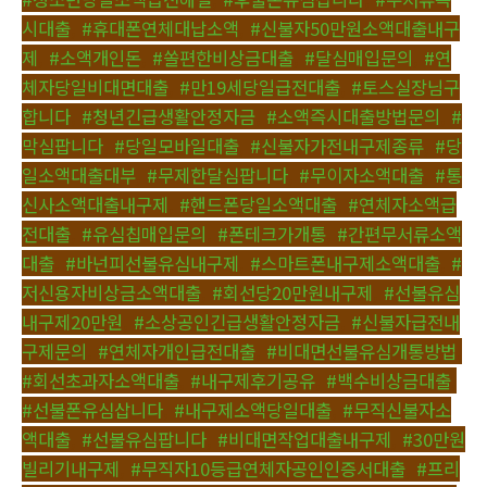
시대출
,
#휴대폰연체대납소액
,
#신불자50만원소액대출내구
제
,
#소액개인돈
,
#쏠편한비상금대출
,
#달심매입문의
,
#연
체자당일비대면대출
,
#만19세당일급전대출
,
#토스실장님구
합니다
,
#청년긴급생활안정자금
,
#소액즉시대출방법문의
,
#
막심팝니다
,
#당일모바일대출
,
#신불자가전내구제종류
,
#당
일소액대출대부
,
#무제한달심팝니다
,
#무이자소액대출
,
#통
신사소액대출내구제
,
#핸드폰당일소액대출
,
#연체자소액급
전대출
,
#유심칩매입문의
,
#폰테크가개통
,
#간편무서류소액
대출
,
#바넌피선불유심내구제
,
#스마트폰내구제소액대출
,
#
저신용자비상금소액대출
,
#회선당20만원내구제
,
#선불유심
내구제20만원
,
#소상공인긴급생활안정자금
,
#신불자급전내
구제문의
,
#연체자개인급전대출
,
#비대면선불유심개통방법
,
#회선초과자소액대출
,
#내구제후기공유
,
#백수비상금대출
,
#선불폰유심삽니다
,
#내구제소액당일대출
,
#무직신불자소
액대출
,
#선불유심팝니다
,
#비대면작업대출내구제
,
#30만원
빌리기내구제
,
#무직자10등급연체자공인인증서대출
,
#프리