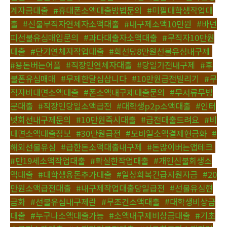
계자금대출
,
#휴대폰소액대출방법문의
,
#미필대학생작업대
출
,
#신불무직자연체자소액대출
,
#내구제소액10만원
,
#바넌
피선불유심매입문의
,
#과다대출자소액대출
,
#무직자10만원
대출
,
#단기연체자작업대출
,
#회선당8만원선불유심내구제
,
#용돈버는어플
,
#직장인연체자대출
,
#당일가전내구제
,
#후
불폰유심매매
,
#무제한달심삽니다
,
#10만원급전빌리기
,
#무
직자비대면소액대출
,
#폰소액내구제대출문의
,
#무서류무방
문대출
,
#직장인당일소액급전
,
#대학생p2p소액대출
,
#인터
넷회선내구제문의
,
#10만원즉시대출
,
#급전대출드려요
,
#비
대면소액대출정보
,
#30만원급전
,
#모바일소액결제현금화
,
#
해외선불유심
,
#급한돈소액대출내구제
,
#돈많이버는앱테크
,
#만19세소액작업대출
,
#확실한작업대출
,
#개인신불회생소
액대출
,
#대학생용돈추가대출
,
#일상회복긴급지원자금
,
#20
만원소액급전대출
,
#내구제작업대출당일급전
,
#선불유심현
금화
,
#선불유심내구제란
,
#무조건소액대출
,
#대학생비상금
대출
,
#누구나소액대출가능
,
#소액내구제비상금대출
,
#기초