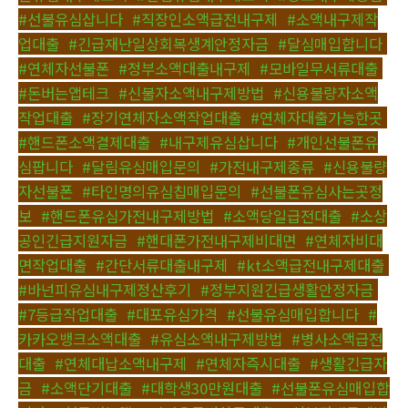
#선불유심삽니다
,
#직장인소액급전내구제
,
#소액내구제작
업대출
,
#긴급재난일상회복생계안정자금
,
#달심매입합니다
,
#연체자선불폰
,
#정부소액대출내구제
,
#모바일무서류대출
,
#돈버는앱테크
,
#신불자소액내구제방법
,
#신용불량자소액
작업대출
,
#장기연체자소액작업대출
,
#연체자대출가능한곳
,
#핸드폰소액결제대출
,
#내구제유심삽니다
,
#개인선불폰유
심팝니다
,
#달림유심매입문의
,
#가전내구제종류
,
#신용불량
자선불폰
,
#타인명의유심칩매입문의
,
#선불폰유심사는곳정
보
,
#핸드폰유심가전내구제방법
,
#소액당일급전대출
,
#소상
공인긴급지원자금
,
#핸대폰가전내구제비대면
,
#연체자비대
면작업대출
,
#간단서류대출내구제
,
#kt소액급전내구제대출
,
#바넌피유심내구제정산후기
,
#정부지원긴급생활안정자금
,
#7등급작업대출
,
#대포유심가격
,
#선불유심매입합니다
,
#
카카오뱅크소액대출
,
#유심소액내구제방법
,
#병사소액급전
대출
,
#연체대납소액내구제
,
#연체자즉시대출
,
#생활긴급자
금
,
#소액단기대출
,
#대학생30만원대출
,
#선불폰유심매입합