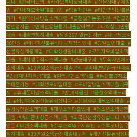
니다
,
#현금버는앱
,
#카카오톡비상금대출
,
#신불자내구제방
법
,
#연체자모바일대출방법
,
#당일개인돈
,
#타인명의선불폰
가격
,
#현역병사당일소액대출
,
#급전빌리는곳추천
,
#긴급경
영안정자금
,
#연체신용불량자대출알아보기
,
#대학생10만원
대출
,
#대출연체자대출
,
#당일30만원급전지급
,
#내구제소액
20만원
,
#바넌피선불유심내구제정식업체
,
#당일월변대출
,
#
선불유심개통매입
,
#대학생생활비대출
,
#무직자모바일소액
대출
,
#대학생무직자소액대출
,
#선불내구제
,
#무직자연체자
소액대출
,
#10만원소액급전대출문의
,
#비대면당일급전대출
,
#긴급재난지원금대출
,
#현역군인소액대출
,
#통신불량자소
액대출가능
,
#대학생모바일대출
,
#모바일당일소액대출내구
제
,
#휴대폰미납소액대출
,
#만18세급전
,
#급전소액해드려
요
,
#바넌피유심선불유심삽니다
,
#신불자휴대폰소액대출
,
#
무서류당일소액대출
,
#대부소액대출업체
,
#청소년소액급전
대출
,
#휴대폰비상금소액대출
,
#외국인선불유심삽니다
,
#개
인돈비대면소액대출
,
#주부소액내구제추천
,
#주부모바일무
직자대출
,
#30만원소액급전대출내구제
,
#개인선불유심삽니