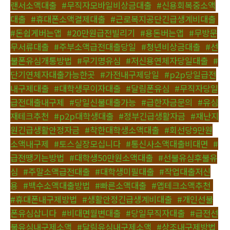
랜서소액대출
,
#무직자모바일비상금대출
,
#신용회복중소액
대출
,
#휴대폰소액결제대출
,
#근로복지공단긴급생계비대출
,
#돈쉽게버는앱
,
#20만원급전빌리기
,
#용돈버는앱
,
#무방문
무서류대출
,
#주부소액급전대출당일
,
#청년비상금대출
,
#선
불폰유심개통방법
,
#무기명유심
,
#저신용연체자당일대출
,
#
단기연체자대출가능한곳
,
#가전내구제당일
,
#p2p당일급전
내구제대출
,
#대학생무이자대출
,
#달림폰유심
,
#무직자당일
급전대출내구제
,
#당일신불대출가능
,
#급한자금문의
,
#유심
재테크추천
,
#p2p대학생대출
,
#정부긴급생활자금
,
#재난지
원긴급생활안정자금
,
#착한대학생소액대출
,
#회선당9만원
소액내구제
,
#토스실장모십니다
,
#통신사소액대출비대면
,
#
급전땡기는방법
,
#대학생50만원소액대출
,
#선불유심후불유
심
,
#주말소액급전대출
,
#대학생미필대출
,
#작업대출저신
용
,
#백수소액대출방법
,
#빠른소액대출
,
#앱테크소액추천
,
#휴대폰내구제방법
,
#생활안정긴급생계비대출
,
#개인선불
폰유심삽니다
,
#비대면월변대출
,
#당일무직자대출
,
#급전선
불유심내구제소액
,
#달림유심내구제소액
,
#상조내구제방법
,