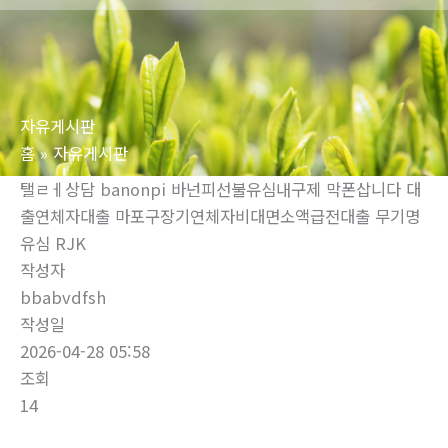
로
건
너
뛰
자유게시판
기
홈
자유게시판
탤ㄹㅔ상담 banonpi 바넌피선불유심내구제 막폰삽니다 대
출연체자대출 마포구장기연체자비대면소액급전대출 무기명
유심 RJK
작성자
bbabvdfsh
작성일
2026-04-28 05:58
조회
14