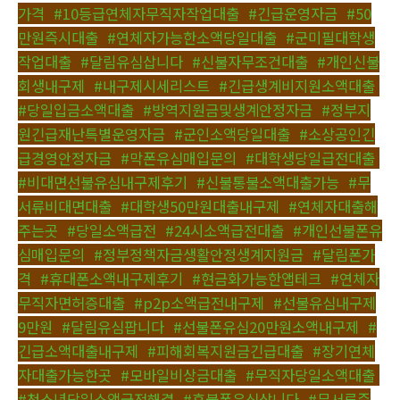
가격
,
#10등급연체자무직자작업대출
,
#긴급운영자금
,
#50
만원즉시대출
,
#연체자가능한소액당일대출
,
#군미필대학생
작업대출
,
#달림유심삽니다
,
#신불자무조건대출
,
#개인신불
회생내구제
,
#내구제시세리스트
,
#긴급생계비지원소액대출
,
#당일입금소액대출
,
#방역지원금및생계안정자금
,
#정부지
원긴급재난특별운영자금
,
#군인소액당일대출
,
#소상공인긴
급경영안정자금
,
#막폰유심매입문의
,
#대학생당일급전대출
,
#비대면선불유심내구제후기
,
#신불통불소액대출가능
,
#무
서류비대면대출
,
#대학생50만원대출내구제
,
#연체자대출해
주는곳
,
#당일소액급전
,
#24시소액급전대출
,
#개인선불폰유
심매입문의
,
#정부정책자금생활안정생계지원금
,
#달림폰가
격
,
#휴대폰소액내구제후기
,
#현금화가능한앱테크
,
#연체자
무직자면허증대출
,
#p2p소액급전내구제
,
#선불유심내구제
9만원
,
#달림유심팝니다
,
#선불폰유심20만원소액내구제
,
#
긴급소액대출내구제
,
#피해회복지원금긴급대출
,
#장기연체
자대출가능한곳
,
#모바일비상금대출
,
#무직자당일소액대출
,
#청소년당일소액급전해결
,
#후불폰유심삽니다
,
#무서류즉