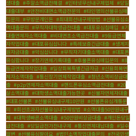
생대출
,
#주말소액급전해결
,
#인터넷무선내구제업체
,
#당일
대출대부
,
#안전비대면소액급전문의
,
#타인명의선불유심매
입문의
,
#무방문개인돈
,
#최대회선내구제방법
,
#선불유심소
액대출문의
,
#무직자대학생급전대출
,
#대포유심칩매입
,
#기
대출연체자소액대출
,
#비대면초소액급전대출
,
#9등급연체
자작업대출
,
#대포유심삽니다
,
#특례보증긴급대출
,
#생계지
원자금대출
,
#막심삽니다
,
#무직자기대출소액대출
,
#대포폰
유심팝니다
,
#장기연체기록대출
,
#후불폰유심매입문의
,
#8
등급연체자작업대출
,
#일상회복특별긴급자금
,
#신용회복연
체자소액대출
,
#통신장기연체작업대출
,
#청년소액비상금대
출
,
#p2p연체자소액대출
,
#핸드폰유심소액급전대출
,
#20
살소액대출
,
#대학생소액대출가능한곳
,
#신불자연체자대출
,
#대포선불폰
,
#선불유심내구제10만원
,
#선불폰유심개통문
의
,
#회선초과자선불유심내구제방법
,
#소액대출50만원내구
제
,
#대학생빠른소액대출
,
#50만원비상금대출
,
#개인돈당일
급전대출
,
#당일급전가전내구제
,
#통신연체대납대출
,
#일수
월변
,
#선불유심팔아요
,
#법인소액작업대출문의
,
#전국민생