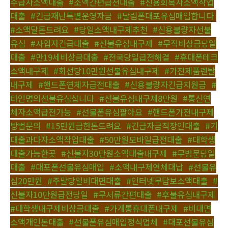
수급자소액대출
,
#소액간편급전대출
,
#신용회복자소액작업
대출
,
#긴급재난특별운영자금
,
#달림폰대포유심매입합니다
,
#소액달돈드려요
,
#당일소액내구제추천
,
#신용불량자선불
유심
,
#사업자긴급대출
,
#선불유심내구제
,
#무직비상금당일
대출
,
#만19세비상금대출
,
#전국당일급전해결
,
#휴대폰테크
소액내구제
,
#회선당10만원선불유심내구제
,
#가전제품렌탈
내구제
,
#핸드폰연체자급전대출
,
#신용불량자긴급지원금
,
#
타인명의선불유심삽니다
,
#선불유심내구제8만원
,
#통신연
체자소액급전가능
,
#선불폰유심팔아요
,
#핸드폰가전내구제
방법문의
,
#15만원급한돈드려요
,
#긴급자금직장인대출
,
#기
대출과다자소액작업대출
,
#50만원모바일급전대출
,
#대학생
대출가능한곳
,
#신불자30만원소액대출내구제
,
#무방문당일
대출
,
#대포폰선불유심매입
,
#소액내구제연체대납
,
#선불유
심20만원
,
#주말당일비대면대출
,
#인터넷무담보소액대출
,
#
신불자10만원급전당일
,
#무서류간편대출
,
#후불유심내구제
,
#대학생내구제비상금대출
,
#가개통휴대폰내구제
,
#비대면
소액개인돈대출
,
#선불폰유심매입정식업체
,
#대포선불유심