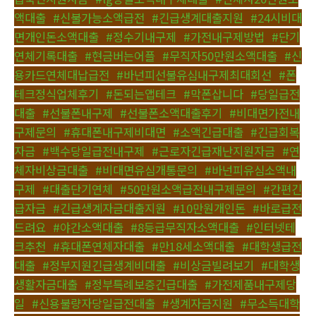
액대출
,
#신불가능소액급전
,
#긴급생계대출지원
,
#24시비대
면개인돈소액대출
,
#정수기내구제
,
#가전내구제방법
,
#단기
연체기록대출
,
#현금버는어플
,
#무직자50만원소액대출
,
#신
용카드연체대납급전
,
#바넌피선불유심내구제최대회선
,
#폰
테크정식업체후기
,
#돈되는앱테크
,
#막폰삽니다
,
#당일급전
대출
,
#선불폰내구제
,
#선불폰소액대출후기
,
#비대면가전내
구제문의
,
#휴대폰내구제비대면
,
#소액긴급대출
,
#긴급회복
자금
,
#백수당일급전내구제
,
#근로자긴급재난지원자금
,
#연
체자비상금대출
,
#비대면유심개통문의
,
#바넌피유심소액내
구제
,
#대출단기연체
,
#50만원소액급전내구제문의
,
#간편긴
급자금
,
#긴급생계자금대출지원
,
#10만원개인돈
,
#바로급전
드려요
,
#야간소액대출
,
#8등급무직자소액대출
,
#인터넷테
크추천
,
#휴대폰연체자대출
,
#만18세소액대출
,
#대학생급전
대출
,
#정부지원긴급생계비대출
,
#비상금빌려보기
,
#대학생
생활자금대출
,
#정부특례보증긴급대출
,
#가전제품내구제당
일
,
#신용불량자당일급전대출
,
#생계자금지원
,
#무소득대학