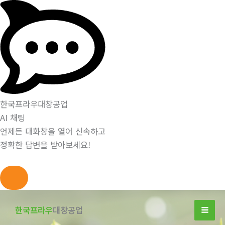
한국프라우대창공업
AI 채팅
언제든 대화창을 열어 신속하고
정확한 답변을 받아보세요!
콘
텐
한국프라우
대창공업
츠