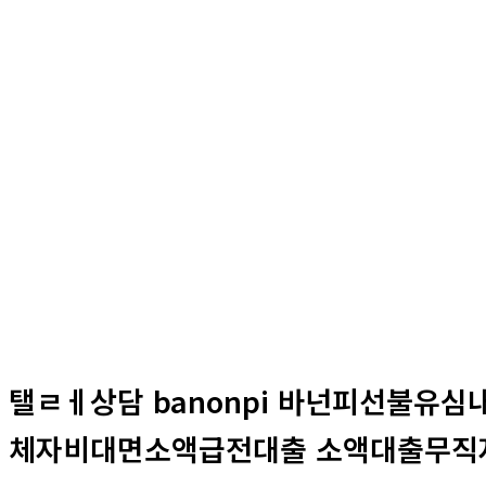
자유게시판
홈
자유게시판
탤ㄹㅔ상담 banonpi 바넌피선불유
체자비대면소액급전대출 소액대출무직자