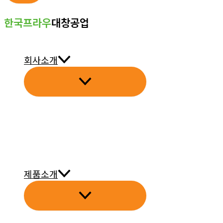
콘
한국프라우
대창공업
텐
츠
로
회사소개
건
너
뛰
기
제품소개