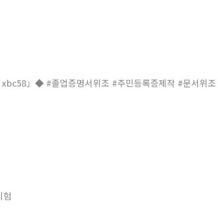
 xbc58」◆ #졸업증명서위조 #주민등록증제작 #문서위
시험