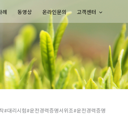
사례
동영상
온라인문의
고객센터
제작#대리시험#운전경력증명서위조#운전경력증명