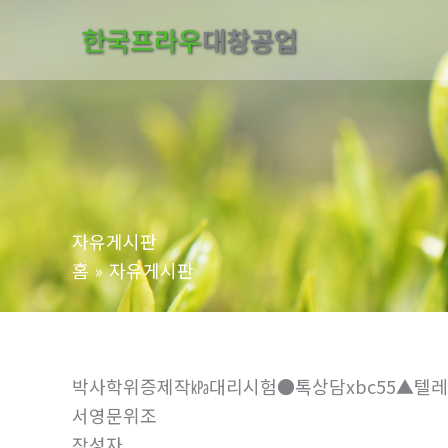
콘
한국프라우
대창공업
텐
츠
로
건
너
뛰
기
자유게시판
홈
자유게시판
박사학위증제작㎪대리시험●톡상담xbc55▲텔레
서영문위조
작성자