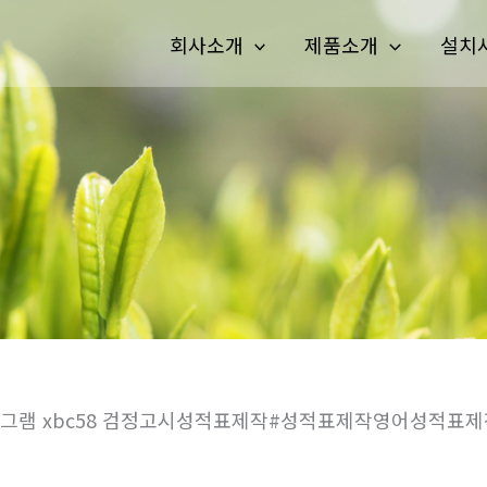
회사소개
제품소개
설치
그램 xbc58 검정고시성적표제작#성적표제작영어성적표