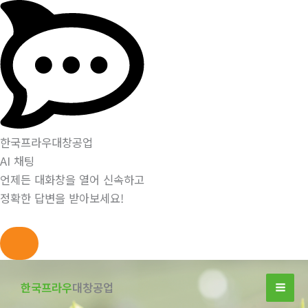
한국프라우대창공업
AI 채팅
언제든 대화창을 열어 신속하고
정확한 답변을 받아보세요!
콘
텐
한국프라우
대창공업
츠