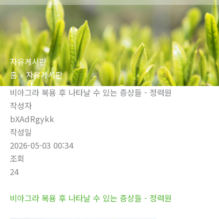
로
건
너
뛰
자유게시판
기
홈
자유게시판
비아그라 복용 후 나타날 수 있는 증상들 - 정력원
작성자
bXAdRgykk
작성일
2026-05-03 00:34
조회
24
비아그라 복용 후 나타날 수 있는 증상들 - 정력원