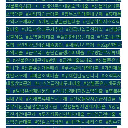
선불폰유심팝니다
,
#개인돈비대면소액대출
,
#신불자휴대폰
소액대출
,
#사업자긴급대출
,
#정부소액대출내구제
,
#휴대폰
소액내구제후기
,
#개인돈당일급전대출
,
#신용회복자소액작
업대출
,
#당일소액내구제추천
,
#전국당일급전해결
,
#선불유
심팔아요
,
#소액결제대출
,
#쏠편한비상금대출
,
#상조내구제
방법
,
#연체자모바일대출방법
,
#대출단기연체
,
#p2p연체자
소액대출
,
#근로복지공단긴급생계비대출
,
#무방문무서류대
출
,
#선불유심내구제9만원
,
#급전대출드려요
,
#선불폰유심
팝니다
,
#선불유심개통매입
,
#무서류비대면대출
,
#가전제품
렌탈내구제
,
#빠른소액대출
,
#무제한달심삽니다
,
#소액즉시
대출방법문의
,
#kt소액급전내구제대출
,
#선불폰유심개통방
법
,
#달림유심매입문의
,
#긴급생계비지원소액대출
,
#후불유
심내구제
,
#가개통휴대폰내구제
,
#신용불량자긴급지원금
,
#
정부지원긴급생활안정자금
,
#신용불량자연체자대출
,
#당일
급전가전내구제
,
#무직자통신연체자대출
,
#당일급전대출
,
#
소액긴급대출
,
#당일소액급전
,
#내구제시세리스트
,
#정수기