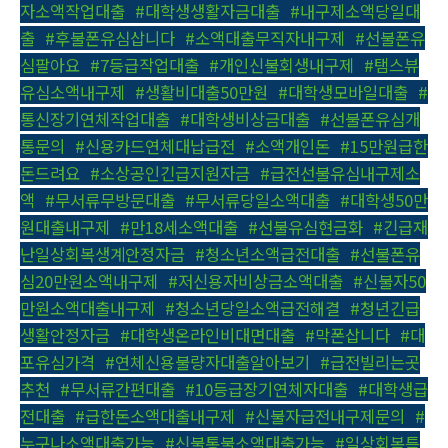
자소액작업대출
,
#대학생생활자금대출
,
#내구제소액당일대
출
,
#후불폰유심삽니다
,
#소액대출무직자내구제
,
#선불폰유
심팔아요
,
#7등급작업대출
,
#개인신불회생내구제
,
#탬스뷰
유심소액내구제
,
#생활비대출50만원
,
#대학생모바일대출
,
#
통신장기연체작업대출
,
#대학생비상금대출
,
#선불폰유심개
통문의
,
#신용카드연체대납급전
,
#소액개인돈
,
#15만원급한
돈드려요
,
#소상공인긴급지원자금
,
#급전선불유심내구제소
액
,
#무서류무방문대출
,
#무서류당일소액대출
,
#대학생50만
원대출내구제
,
#만18세소액대출
,
#선불유심현금화
,
#긴급재
난일상회복생계안정자금
,
#청소년소액급전대출
,
#선불폰유
심20만원소액내구제
,
#저신용자비상금소액대출
,
#신불자50
만원소액대출내구제
,
#청소년당일소액급전해결
,
#청년긴급
생활안정자금
,
#대학생온라인비대면대출
,
#막폰삽니다
,
#대
포유심가격
,
#연체신용불량자대출알아보기
,
#급전빌리는곳
추천
,
#무서류간편대출
,
#10등급장기연체자대출
,
#대학생급
전대출
,
#급한돈소액대출내구제
,
#신불자급전내구제문의
,
#
누구나소액대출가능
,
#신불통불소액대출가능
,
#일상회복특