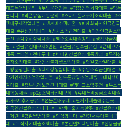
당일급전내구제
,
#카카오톡비상금대출
,
#달림폰유심
,
#선불
대포폰매입문의
,
#무방문개인돈
,
#직장인연체자대출
,
#막폰
팝니다
,
#막폰유심매입문의
,
#스마트폰내구제소액대출
,
#소
액내구제작업대출
,
#생계비소액대출
,
#피해회복지원금긴급
대출
,
#유심칩삽니다
,
#병사소액급전대출
,
#직장인당일소액
급전
,
#백수비상금대출
,
#백수소액대출방법
,
#생계자금지
원
,
#선불유심내구제8만원
,
#선불유심후불유심
,
#폰테크가
개통
,
#당일가전내구제
,
#비대면선불유심개통방법
,
#무직신
불자소액대출
,
#개인신불회생소액대출
,
#당일모바일대출
,
#
무방문당일대출
,
#대학생생활비대출
,
#주말소액급전해결
,
#
장기연체자소액작업대출
,
#핸드폰당일소액대출
,
#대학생미
필대출
,
#정부특례보증긴급대출
,
#앱테크소액추천
,
#무소득
대학생대출
,
#p2p소액급전내구제
,
#휴대폰비상금소액대출
,
#내구제후기공유
,
#선불폰내구제
,
#연체자대출해주는곳
,
#
외국인선불유심삽니다
,
#대학생대출가능한곳
,
#선불유심내
구제란
,
#당일월변대출
,
#막심팝니다
,
#간단서류대출내구
제
,
#무직자기대출소액대출
,
#통신연체대납대출
,
#신용불량