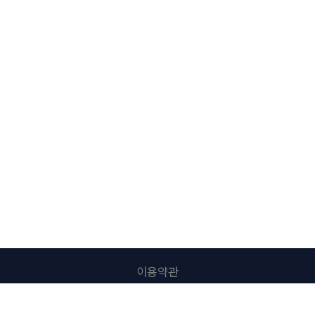
이용약관
개인정보처리방침