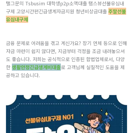
탤그문의 Tsbusim 대학생p2p소액대출 탬스뷰선불유심내
구제 고양시간편긴급생계자금지원 청년비상금대출
주말선불
유심내구제
금융 문제로 어려움을 겪고 계신가요? 장기 연체 등으로 인해
자금 마련이 쉽지 않다면, 지금부터 걱정을 조금 내려놓으셔
도 좋습니다. 저희는 공식적으로 인증된 합법업체로서, 다양
한
생활안정긴급생계비대출
로 고객님께 실질적인 도움을 제
공하고 있습니다.