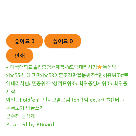
좋아요
0
싫어요
0
인쇄
«
미국대학교졸업증명서제작㎪토익대리시험
톡상담
xbc55-텔레그램xbc58이혼조정판결문위조#면허증위조#토
익대리시험#민증위조#성적표위조#학위증명서위조#학위증
제작
와일드hold'em ,인디­고홀르덤 (ch개임.co.kr) 콜센터.
»
목록보기
답글쓰기
글수정
글삭제
Powered by KBoard