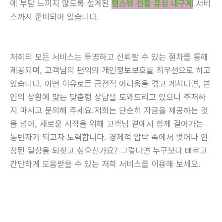
에 부담 느끼지 않도록 설계된
탬스뷰 선불 유심 내구제
서비
스까지 준비되어 있습니다.
저희의 모든 서비스는 투명하고 신뢰할 수 있는 절차를 통해
제공되며, 고객님의 편의와 개인정보보호를 최우선으로 하고
있습니다. 어떤 이유로든 금전적 어려움을 겪고 계시다면, 본
인의 상황에 맞는 맞춤형 상담을 도와드리고 있으니 주저하
지 마시고 문의해 주세요.저희는 단순히 자금을 제공하는 것
을 넘어, 새로운 시작을 위해 고객님 곁에서 함께 걸어가는
동반자가 되고자 노력합니다. 경제적 압박 속에서 벗어나 안
정된 일상을 되찾고 싶으신가요? 그렇다면 누구보다 빠르고
간단하게 도움받을 수 있는 저희 서비스를 이용해 보세요.