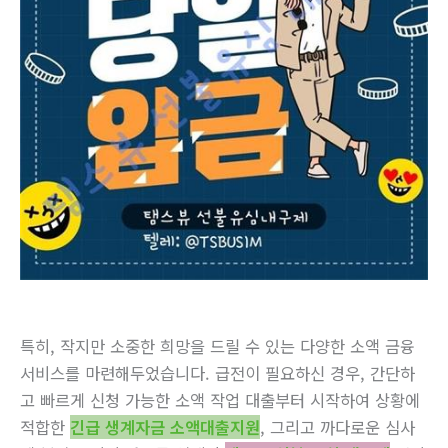
특히, 작지만 소중한 희망을 드릴 수 있는 다양한 소액 금융
서비스를 마련해두었습니다. 급전이 필요하신 경우, 간단하
고 빠르게 신청 가능한 소액 작업 대출부터 시작하여 상황에
적합한
긴급 생계자금 소액대출지원
, 그리고 까다로운 심사