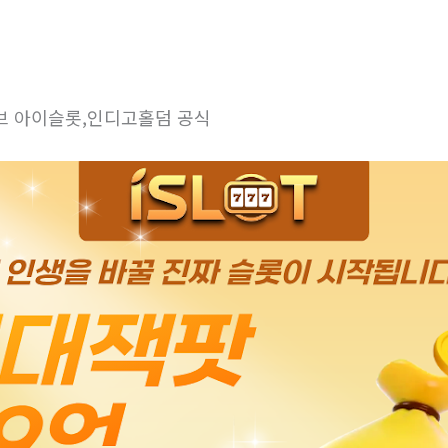
라이브 아이슬롯,인디고홀덤 공식