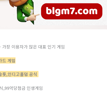
 가장 이용자가 많은 대표 인기 게임
카드 게임
 아이슬롯,인디고홀덤 공식
방식,99억당첨금 인생게임