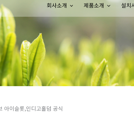
회사소개
제품소개
설치
라이브 아이슬롯,인디고홀덤 공식