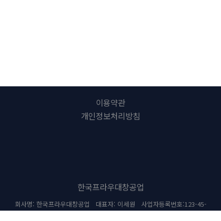
이용약관
개인정보처리방침
한국프라우대창공업
회사명: 한국프라우대창공업 대표자: 이세원 사업자등록번호:123-45-
67890