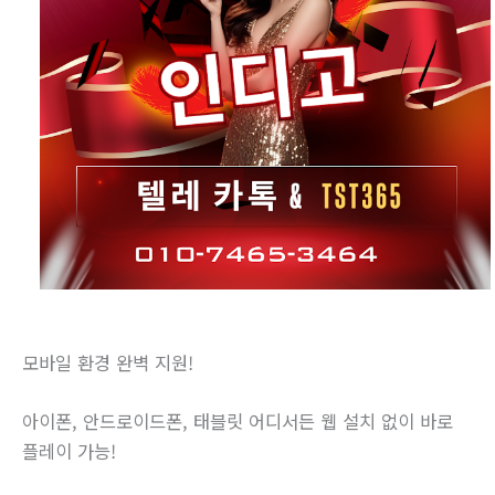
모바일 환경 완벽 지원!
아이폰, 안드로이드폰, 태블릿 어디서든 웹 설치 없이 바로
플레이 가능!