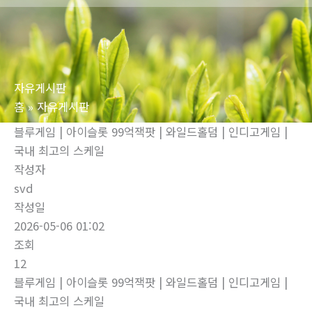
로
건
너
뛰
자유게시판
기
홈
자유게시판
블루게임 | 아이슬롯 99억잭팟 | 와일드홀덤 | 인디고게임 |
국내 최고의 스케일
작성자
svd
작성일
2026-05-06 01:02
조회
12
블루게임 | 아이슬롯 99억잭팟 | 와일드홀덤 | 인디고게임 |
국내 최고의 스케일