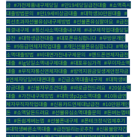
금
,
#가전제품내구제당일
,
#만19세당일급전대출
,
#소액즉시
대출방법문의
,
#만19세비상금대출
,
#대학생30만원대출
,
#
회선초과자선불유심내구제방법
,
#선불폰유심팔아요
,
#급전
해결내구제
,
#통신사소액대출내구제
,
#내구제작업대출당일
급전
,
#대학생급전대출
,
#대포폰유심팝니다
,
#무방문개인
돈
,
#9등급연체자작업대출
,
#개인선불폰유심팝니다
,
#백수
소액대출방법
,
#비대면가전내구제문의
,
#핸드폰연체자급전
대출
,
#lg당일소액내구제대출
,
#대포유심가격
,
#무이자소액
대출
,
#무직자통신연체자대출
,
#방역지원금및생계안정자금
,
#연체자당일비대면대출
,
#긴급소액대출내구제
,
#대학생비
상금대출
,
#신불자무조건대출
,
#바로급전드려요
,
#20살소액
대출
,
#가전내구제방법
,
#대학생p2p소액대출
,
#10등급연
체자무직자작업대출
,
#신용카드연체대납급전
,
#10만원개인
돈
,
#소액달돈드려요
,
#선불유심소액대출문의
,
#돈버는앱테
크
,
#돈쉽게버는앱
,
#선불폰내구제
,
#폰테크정식업체후기
,
#대학생빠른소액대출
,
#급전빌리는곳추천
,
#신용불량자긴