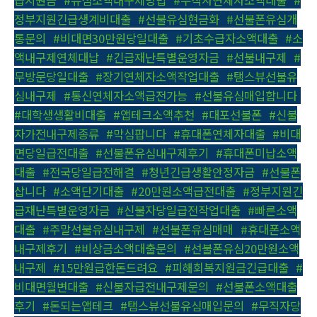
급지원금
,
#유심소액내구제방법
,
#무직자연체자소액대출
,
#
정부지원긴급생계비대출
,
#선불유심현금화
,
#선불폰유심개
통문의
,
#비대면30만원당일대출
,
#기초수급자소액대출
,
#소
액내구제연체대납
,
#긴급재난특별운영자금
,
#선불내구제
,
#
무방문당일대출
,
#장기연체자소액작업대출
,
#탬스뷰선불유
심내구제
,
#통신연체자소액급전가능
,
#선불유심매입합니다
,
#대학생생활비대출
,
#앱테크소액추천
,
#대포선불폰
,
#신불
자가전내구제종류
,
#막심팝니다
,
#휴대폰연체자대출
,
#비대
면당일급전대출
,
#선불폰유심내구제후기
,
#휴대폰미납소액
대출
,
#전국당일급전해결
,
#청년긴급생활안정자금
,
#선불폰
삽니다
,
#소액단기대출
,
#20만원소액급전대출
,
#정부지원긴
급재난특별운영자금
,
#신불자당일급전작업대출
,
#빠른소액
대출
,
#주말선불유심내구제
,
#선불폰유심매매
,
#휴대폰소액
내구제후기
,
#비상금소액대출문의
,
#선불폰유심20만원소액
내구제
,
#15만원급한돈드려요
,
#피해회복지원금긴급대출
,
#
비대면월변대출
,
#신불자급전내구제문의
,
#선불폰소액대출
후기
,
#돈되는앱테크
,
#탬스뷰선불유심매입문의
,
#무직자당