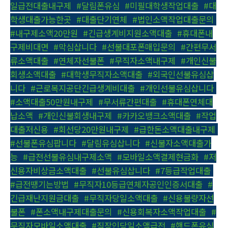
일급전대출내구제
,
#달림폰유심
,
#미필대학생작업대출
,
#대
학생대출가능한곳
,
#대출단기연체
,
#법인소액작업대출문의
,
#내구제소액20만원
,
#긴급생계비지원소액대출
,
#휴대폰내
구제비대면
,
#막심삽니다
,
#선불대포폰매입문의
,
#간편무서
류소액대출
,
#연체자선불폰
,
#무직자소액내구제
,
#개인신불
회생소액대출
,
#대학생무직자소액대출
,
#외국인선불유심삽
니다
,
#근로복지공단긴급생계비대출
,
#개인선불유심삽니다
,
#소액대출50만원내구제
,
#무서류간편대출
,
#휴대폰연체대
납소액
,
#개인신불회생내구제
,
#카카오뱅크소액대출
,
#작업
대출저신용
,
#회선당20만원내구제
,
#급한돈소액대출내구제
,
#선불폰유심팝니다
,
#달림유심삽니다
,
#신불자소액대출가
능
,
#급전선불유심내구제소액
,
#모바일소액결제현금화
,
#저
신용자비상금소액대출
,
#선불유심삽니다
,
#7등급작업대출
,
#급전땡기는방법
,
#무직자10등급연체자공인인증서대출
,
#
긴급재난지원금대출
,
#무직자당일소액대출
,
#신용불량자선
불폰
,
#폰소액내구제대출문의
,
#신용회복자소액작업대출
,
#
무직자모바일소액대출
,
#직장인당일소액급전
,
#핸드폰유심