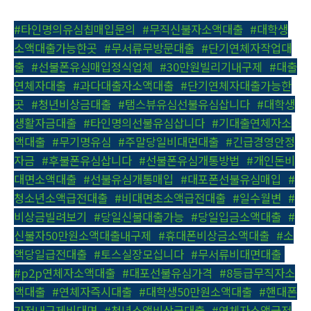
#타인명의유심칩매입문의
,
#무직신불자소액대출
,
#대학생
소액대출가능한곳
,
#무서류무방문대출
,
#단기연체자작업대
출
,
#선불폰유심매입정식업체
,
#30만원빌리기내구제
,
#대출
연체자대출
,
#과다대출자소액대출
,
#단기연체자대출가능한
곳
,
#청년비상금대출
,
#탬스뷰유심선불유심삽니다
,
#대학생
생활자금대출
,
#타인명의선불유심삽니다
,
#기대출연체자소
액대출
,
#무기명유심
,
#주말당일비대면대출
,
#긴급경영안정
자금
,
#후불폰유심삽니다
,
#선불폰유심개통방법
,
#개인돈비
대면소액대출
,
#선불유심개통매입
,
#대포폰선불유심매입
,
#
청소년소액급전대출
,
#비대면초소액급전대출
,
#일수월변
,
#
비상금빌려보기
,
#당일신불대출가능
,
#당일입금소액대출
,
#
신불자50만원소액대출내구제
,
#휴대폰비상금소액대출
,
#소
액당일급전대출
,
#토스실장모십니다
,
#무서류비대면대출
,
#p2p연체자소액대출
,
#대포선불유심가격
,
#8등급무직자소
액대출
,
#연체자즉시대출
,
#대학생50만원소액대출
,
#핸대폰
가전내구제비대면
,
#청년소액비상금대출
,
#연체자소액급전