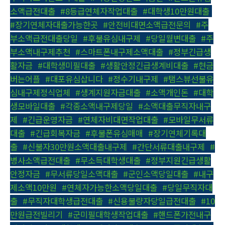
소액급전대출
,
#8등급연체자작업대출
,
#대학생10만원대출
,
#장기연체자대출가능한곳
,
#안전비대면소액급전문의
,
#주
부소액급전대출당일
,
#후불유심내구제
,
#당일월변대출
,
#주
부소액내구제추천
,
#스마트폰내구제소액대출
,
#정부긴급생
활자금
,
#대학생미필대출
,
#생활안정긴급생계비대출
,
#현금
버는어플
,
#대포유심삽니다
,
#정수기내구제
,
#탬스뷰선불유
심내구제정식업체
,
#생계지원자금대출
,
#소액개인돈
,
#대학
생모바일대출
,
#각종소액내구제당일
,
#소액대출무직자내구
제
,
#긴급운영자금
,
#연체자비대면작업대출
,
#모바일무서류
대출
,
#긴급회복자금
,
#후불폰유심매매
,
#장기연체기록대
출
,
#신불자30만원소액대출내구제
,
#간단서류대출내구제
,
#
병사소액급전대출
,
#무소득대학생대출
,
#정부지원긴급생활
안정자금
,
#무서류당일소액대출
,
#군인소액당일대출
,
#내구
제소액10만원
,
#연체자가능한소액당일대출
,
#당일무직자대
출
,
#무직자대학생급전대출
,
#신용불량자당일급전대출
,
#10
만원급전빌리기
,
#군미필대학생작업대출
,
#핸드폰가전내구