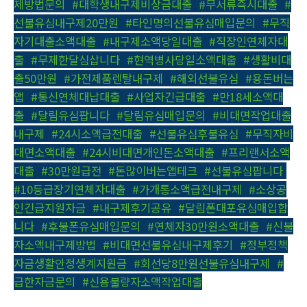
제방법문의
,
#대학생내구제비상금대출
,
#무서류즉시대출
,
#
선불유심내구제20만원
,
#타인명의선불유심매입문의
,
#무직
자기대출소액대출
,
#내구제소액당일대출
,
#직장인연체자대
출
,
#무제한달심삽니다
,
#현역병사당일소액대출
,
#생활비대
출50만원
,
#가전제품렌탈내구제
,
#해외선불유심
,
#용돈버는
앱
,
#통신연체대납대출
,
#사업자긴급대출
,
#만18세소액대
출
,
#달림유심팝니다
,
#달림유심매입문의
,
#비대면작업대출
내구제
,
#24시소액급전대출
,
#선불유심후불유심
,
#무직자비
대면소액대출
,
#24시비대면개인돈소액대출
,
#프리랜서소액
대출
,
#30만원급전
,
#돈많이버는앱테크
,
#선불유심팝니다
,
#10등급장기연체자대출
,
#가개통소액급전내구제
,
#소상공
인긴급지원자금
,
#내구제후기공유
,
#달림폰대포유심매입합
니다
,
#후불폰유심매입문의
,
#연체자30만원소액대출
,
#신불
자소액내구제방법
,
#비대면선불유심내구제후기
,
#정부정책
자금생활안정생계지원금
,
#회선당8만원선불유심내구제
,
#
급한자금문의
,
#신용불량자소액작업대출