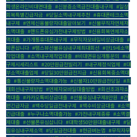
학생온라인비대면대출
,
#신분증소액급전대출내구제
,
#일상
회복특별긴급자금
,
#당일소액내구제추천
,
#휴대폰테크소액
내구제
,
#연체신용불량자대출알아보기
,
#신불무직자연체자
소액대출
,
#핸드폰유심가전내구제방법
,
#신용회복연체자소
액대출
,
#가개통휴대폰내구제
,
#무직자모바일비상금대출
,
#
막폰삽니다
,
#탬스뷰선불유심내구제최대회선
,
#만19세소액
작업대출
,
#소액내구제작업대출
,
#비대면유심개통문의
,
#내
구제시세리스트
,
#20만원급전빌리기
,
#내구제정식업체
,
#대
부소액대출업체
,
#당일30만원급전지급
,
#신용회복중소액대
출
,
#통신불량자소액대출가능
,
#신불자10만원급전당일
,
#최
대회선내구제방법
,
#연체자모바일대출방법
,
#회선초과자소
액대출
,
#카카오톡비상금대출
,
#선불유심내구제8만원
,
#간
편긴급자금
,
#백수당일급전내구제
,
#백수비상금대출
,
#소액
긴급대출
,
#누구나소액대출가능
,
#가전내구제종류
,
#소액결
제대출
,
#선불폰유심삽니다
,
#대학생50만원대출내구제
,
#달
림유심내구제소액
,
#당일급전대출
,
#현금버는앱
,
#무직자무