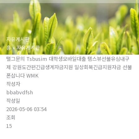
로
건
너
뛰
자유게시판
기
홈
자유게시판
탤그문의 Tsbusim 대학생모바일대출 탬스뷰선불유심내구
제 강원도간편긴급생계자금지원 일상회복긴급지원자금 선불
폰삽니다 WMK
작성자
bbabvdfsh
작성일
2026-05-06 03:54
조회
15