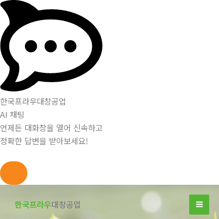
한국프라우대창공업
AI 채팅
언제든 대화창을 열어 신속하고
정확한 답변을 받아보세요!
콘
텐
한국프라우
대창공업
츠