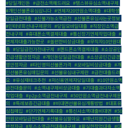
#당일개인돈
,
#급전소액해드려요
,
#탬스뷰유심소액내구제
,
#개인선불폰유심삽니다
,
#연체자20만원소액대출
,
#대학생
당일급전대출
,
#신불가능소액급전
,
#선불폰유심사는곳정보
,
#인터넷회선내구제문의
,
#당일모바일대출
,
#직장인소액급
전내구제
,
#휴대폰소액결제대출
,
#통신장기연체작업대출
,
#
연체자대출가능한곳
,
#쏠편한비상금대출
,
#무직자10만원대
출
,
#당일급전가전내구제
,
#핸드폰소액결제대출
,
#소상공인
긴급생활안정자금
,
#개인돈당일급전대출
,
#소상공인긴급경
영안정자금
,
#타인명의선불폰가격
,
#모바일비상금대출
,
#개
인선불폰유심매입문의
,
#선불유심내구제란
,
#급전대출드려
요
,
#유심재테크추천
,
#저신용연체자당일대출
,
#10만원소액
급전대출문의
,
#소액내구제비상금대출
,
#기대출과다자소액
작업대출
,
#p2p소액급전내구제
,
#50만원소액급전내구제문
의
,
#특례보증긴급대출
,
#비대면선불유심개통방법
,
#대포유
심칩매입
,
#단기연체기록대출
,
#통신사소액대출비대면
,
#50
만원모바일급전대출
,
#선불유심팔아요
,
#재난지원긴급생활
안정자금
,
#토스소액급전대출내구제
,
#확실한작업대출
,
#대