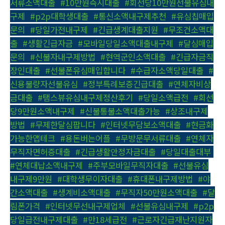
서류소액대출
,
#10만원즉시대출
,
#회선당10만원선불유심내
구제
,
#p2p대학생대출
,
#통신소액내구제추천
,
#유심칩매입
문의
,
#당일가전내구제
,
#긴급생계대출지원
,
#무조건소액대
출
,
#생활긴급자금
,
#모바일당일소액대출내구제
,
#달심매입
문의
,
#신불자내구제방법
,
#현역군인소액대출
,
#긴급자금직
장인대출
,
#선불폰유심매입합니다
,
#수급자소액당일대출
,
#
신용불량자선불유심
,
#정부특례보증긴급대출
,
#연체자비상
금대출
,
#탬스뷰유심내구제정산후기
,
#당일소액급전
,
#회선
당9만원소액내구제
,
#신불통불소액대출가능
,
#상조내구제
방법
,
#무제한달심팝니다
,
#인터넷무담보소액대출
,
#현금화
가능한앱테크
,
#용돈버는어플
,
#무방문무서류대출
,
#연체자
무직자면허증대출
,
#긴급생활안정자금대출
,
#당일대출대부
,
#연체대납소액내구제
,
#주부모바일무직자대출
,
#선불유심
내구제9만원
,
#대학생무이자대출
,
#휴대폰내구제방법
,
#야
간소액대출
,
#생계비소액대출
,
#무직자50만원소액대출
,
#달
림폰가격
,
#인터넷무선내구제업체
,
#선불유심내구제
,
#p2p
당일급전내구제대출
,
#만18세급전
,
#근로자긴급재난지원자