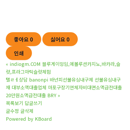
좋아요
0
싫어요
0
인쇄
«
indiogm.COM 블루게이밍임,에볼루션카지­노,바카­라,슬
럿,프라그마틱슬럿체험
탤ㄹㅔ상담 banonpi 바넌피선불유심내구제 선불유심내구
재 대부소액대출업체 마포구장기연체자비대면소액급전대출
20만원소액급전대출 BRY
»
목록보기
답글쓰기
글수정
글삭제
Powered by KBoard