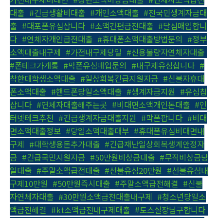
대출
,
#긴급생활비대출
,
#개인소액대출
,
#전국민생계자금대
출
,
#대포폰유심삽니다
,
#소액간편급전대출
,
#달심매입합니
다
,
#연체자개인급전대출
,
#휴대폰소액대출방법문의
,
#정부
소액대출내구제
,
#가전내구제당일
,
#신용불량자연체자대출
,
#폰테크가개통
,
#막폰유심매입문의
,
#내구제유심삽니다
,
#
착한대학생소액대출
,
#일상회복긴급지원자금
,
#신불자휴대
폰소액대출
,
#핸드폰당일소액대출
,
#생계자금지원
,
#유심칩
삽니다
,
#연체자대출해주는곳
,
#비대면소액개인돈대출
,
#인
터넷테크추천
,
#긴급생계자금대출지원
,
#막폰팝니다
,
#비대
면소액대출정보
,
#당일소액대출대부
,
#휴대폰유심비대면내
구제
,
#대학생용돈추가대출
,
#긴급재난일상회복생계안정자
금
,
#긴급국민지원자금
,
#50만원비상금대출
,
#무직비상금당
일대출
,
#주말소액급전대출
,
#선불유심20만원
,
#선불유심내
구제10만원
,
#50만원즉시대출
,
#주말소액급전해결
,
#신불
자연체자대출
,
#30만원소액급전대출내구제
,
#청소년당일소
액급전해결
,
#kt소액급전내구제대출
,
#토스실장님구합니다
,