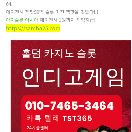
64.
에이전시 잭­팟99억 슬룟 미친 잭­팟을 맞았다!!!
아이슬룟 아시아
에이전시 1원까지 책임지급!
https://samba25.com