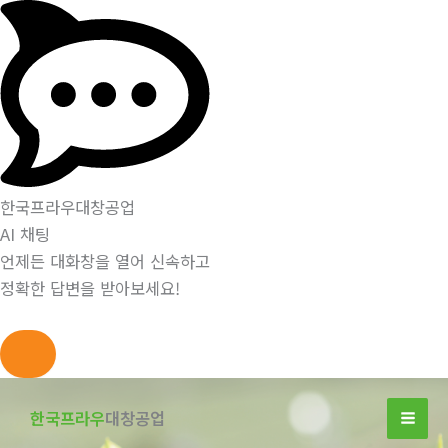
한국프라우대창공업
AI 채팅
언제든 대화창을 열어 신속하고
정확한 답변을 받아보세요!
콘
텐
한국프라우
대창공업
츠