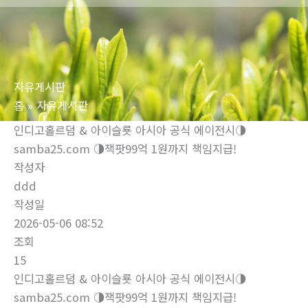
로
건
너
뛰
자유게시판
기
홈
자유게시판
인디­고홀르덤 & 아이슬룟 아시아 공식 에이전시◑
samba25.com ◑잭­팟99억 1원까지 책임지급!
작성자
ddd
작성일
2026-05-06 08:52
조회
15
인디­고홀르덤 & 아이슬룟 아시아 공식 에이전시◑
samba25.com ◑잭­팟99억 1원까지 책임지급!