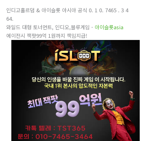
인디­고홀르덤 & 아이슬룟 아시아 공식 0. 1 0. 7465 . 3 4
64.
와일드 대형 토너먼트, 인디오,블루게­임 -
아이슬룟asia
에이전시 잭­팟99억 1원까지 책임지급!