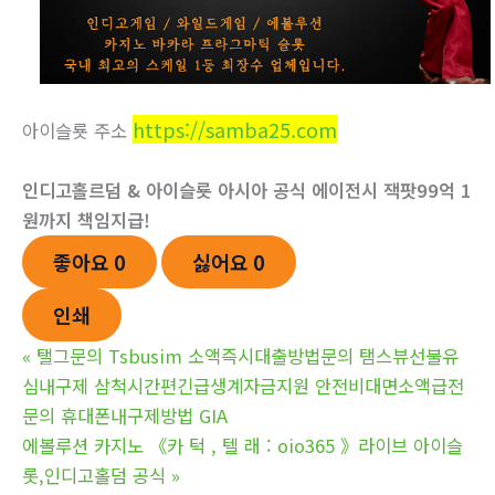
https://samba25.com
아이슬룟 주소
인디­고홀르덤 & 아이슬룟
아시아 공식 에이전시 잭­팟99억 1
원까지 책임지급!
좋아요
0
싫어요
0
인쇄
«
탤그문의 Tsbusim 소액즉시대출방법문의 탬스뷰선불유
심내구제 삼척시간편긴급생계자금지원 안전비대면소액급전
문의 휴대폰내구제방법 GIA
에볼루션 카­지노 《카 턱 , 텔 래 : oio365 》라이브 아이슬
롯,인디고홀덤 공식
»