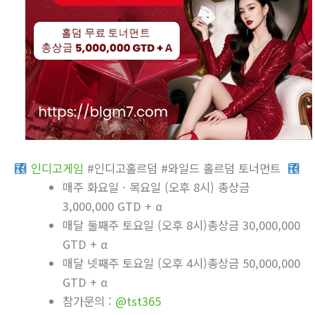
인디­고게­임
#인디­고홀르덤 #와일드 홀르덤 토너먼트
매주 화요일 · 목요일 (오후 8시) 총상금
3,000,000 GTD + α
매달 둘째주 토요일 (오후 8시)총상금 30,000,000
GTD + α
매달 넷째주 토요일 (오후 4시)총상금 50,000,000
GTD + α
참가문의 :
@tst365