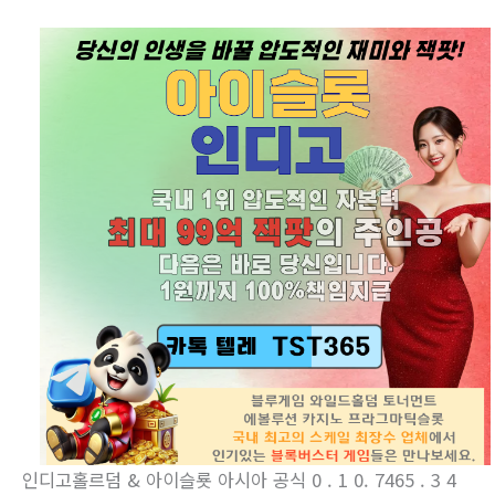
인디­고홀르덤 & 아이슬룟 아시아 공식 0 . 1 0. 7465 . 3 4