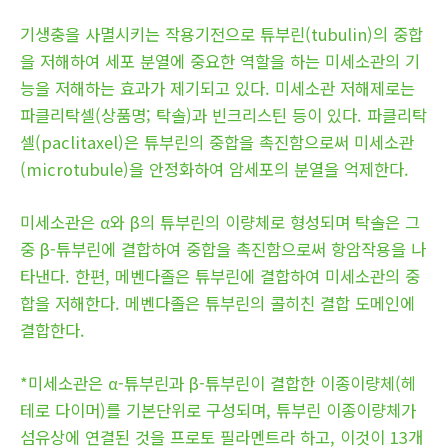
기생충을 사멸시키는 작용기전으로 튜부린(tubulin)의 중합
을 저해하여 세포 분열에 중요한 역할을 하는 미세소관의 기
능을 저해하는 효과가 제기되고 있다. 미세소관 저해제로는
파클리탁셀(상품명; 탁솔)과 빈크리스틴 등이 있다. 파클리탁
셀(paclitaxel)은 튜부린의 중합을 촉진함으로써 미세소관
(microtubule)을 안정화하여 암세포의 분열을 억제한다.
미세소관은 α와 β의 튜부린의 이량체로 형성되며 탁솔은 그
중 β-튜부린에 결합하여 중합을 촉진함으로써 항암작용을 나
타낸다. 한편, 메벤다졸은 튜부린에 결합하여 미세소관의 중
합을 저해한다. 메벤다졸은 튜부린의 콜히친 결합 도메인에
결합한다.
*미세소관은 α-튜부린과 β-튜부린이 결합한 이종이량체(헤
테로 다이머)를 기본단위로 구성되며, 튜부린 이종이량체가
섬유상에 연결된 것을 프로토 필라멘트라 하고, 이것이 13개