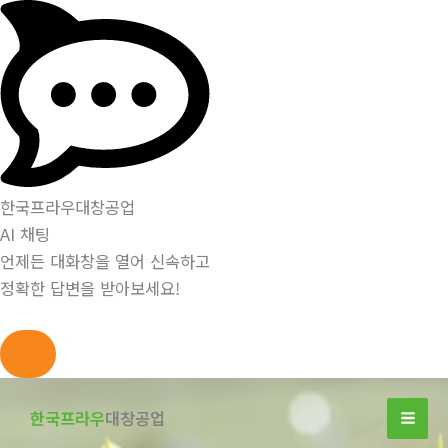
한국프라우대창공업
AI 채팅
언제든 대화창을 열어 신속하고
정확한 답변을 받아보세요!
콘
텐
한국프라우
대창공업
츠