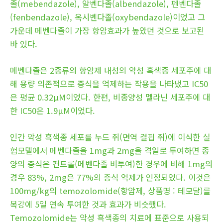
졸(mebendazole), 알벤다졸(albendazole), 펜벤다졸
(fenbendazole), 옥시벤다졸(oxybendazole)이었고 그
가운데 메벤다졸이 가장 항암효과가 높았던 것으로 보고된
바 있다.
메벤다졸은 2종류의 항암제 내성의 악성 흑색종 세포주에 대
해 용량 의존적으로 증식을 억제하는 작용을 나타냈고 IC50
은 평균 0.32μM이었다. 한편, 비종양성 멜라닌 세포주에 대
한 IC50은 1.9μM이었다.
인간 악성 흑색종 세포를 누드 쥐(면역 결핍 쥐)에 이식한 실
험모델에서 메벤다졸을 1mg과 2mg을 격일로 투여하면 종
양의 증식은 컨트롤(메벤다졸 비투여)한 경우에 비해 1mg의
경우 83%, 2mg은 77%의 증식 억제가 인정되었다. 이것은
100mg/kg의 temozolomide(항암제, 상품명 : 테모달)를
복강에 5일 연속 투여한 것과 효과가 비슷했다.
Temozolomide는 악성 흑색종의 치료에 표준으로 사용되