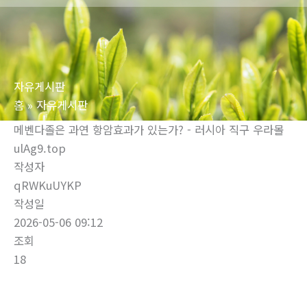
로
건
너
뛰
자유게시판
기
홈
자유게시판
메벤다졸은 과연 항암효과가 있는가? - 러시아 직구 우라몰
ulAg9.top
작성자
qRWKuUYKP
작성일
2026-05-06 09:12
조회
18