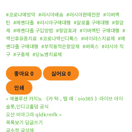
#코로나예방약
#러시아배송
#러시아판매전문
#이버멕
틴
#메벤다졸
#러시아구매대행
#알로홀 구매대행
#항암
제
#메벤다졸 구입방법
#항암효과
#이버멕틴 구매대행
#
백신후유증치료
#코로나백신디톡스
#바이러스치료제
#메
벤다졸 구매대행
#부작용적은항암제
#버목스
#러시아 직
구
#구충제
#당뇨병치료제
좋아요
0
싫어요
0
인쇄
«
에볼루션 카­지노 《카 턱 , 텔 래 : oio365 》라이브 아이
슬롯,인디고홀덤 공식
오산 비아그라 qldkrmfk
»
목록보기
답글쓰기
글수정
글삭제