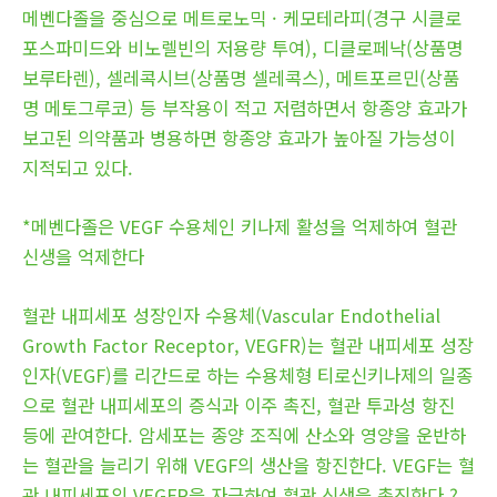
메벤다졸을 중심으로 메트로노믹 · 케모테라피(경구 시클로
포스파미드와 비노렐빈의 저용량 투여), 디클로페낙(상품명
보루타렌), 셀레콕시브(상품명 셀레콕스), 메트포르민(상품
명 메토그루코) 등 부작용이 적고 저렴하면서 항종양 효과가
보고된 의약품과 병용하면 항종양 효과가 높아질 가능성이
지적되고 있다.
*메벤다졸은 VEGF 수용체인 키나제 활성을 억제하여 혈관
신생을 억제한다
혈관 내피세포 성장인자 수용체(Vascular Endothelial
Growth Factor Receptor, VEGFR)는 혈관 내피세포 성장
인자(VEGF)를 리간드로 하는 수용체형 티로신키나제의 일종
으로 혈관 내피세포의 증식과 이주 촉진, 혈관 투과성 항진
등에 관여한다. 암세포는 종양 조직에 산소와 영양을 운반하
는 혈관을 늘리기 위해 VEGF의 생산을 항진한다. VEGF는 혈
관 내피세포의 VEGFR을 자극하여 혈관 신생을 촉진한다.?