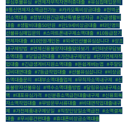
유심후불유심
,
#연체자무직자면허증대출
,
#유심칩매입문의
,
#통신연체자소액급전가능
,
#카카오톡비상금대출
,
#현역군
인소액대출
,
#정부지원긴급재난특별운영자금
,
#긴급생활비
대출
,
#생활비대출50만원
,
#만19세비상금대출
,
#타인명의
선불유심매입문의
,
#스마트폰내구제소액대출
,
#10등급장기
연체자대출
,
#10만원개인돈
,
#외국인선불유심삽니다
,
#상조
내구제방법
,
#연체신용불량자대출알아보기
,
#인터넷무담보
소액대출
,
#당일급전대출
,
#가전내구제당일
,
#단기연체자작
업대출
,
#긴급생계비지원소액대출
,
#돈쉽게버는앱
,
#주말당
일비대면대출
,
#7등급작업대출
,
#선불유심삽니다
,
#비상금
소액대출문의
,
#대부소액대출업체
,
#무직자소액내구제
,
#신
용불량자선불유심
,
#백수소액대출방법
,
#달림유심내구제소
액
,
#대포유심가격
,
#신분증소액급전대출내구제
,
#신용회복
자소액작업대출
,
#무방문무서류대출
,
#비대면작업대출내구
제
,
#가전제품내구제당일
,
#직장인당일소액급전
,
#소액결제
대출
,
#무서류간편대출
,
#휴대폰비상금소액대출