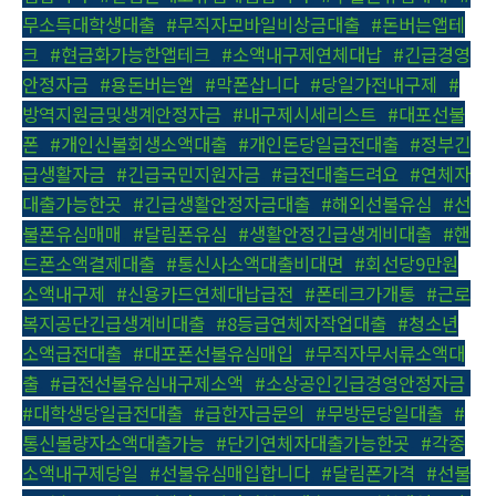
무소득대학생대출
,
#무직자모바일비상금대출
,
#돈버는앱테
크
,
#현금화가능한앱테크
,
#소액내구제연체대납
,
#긴급경영
안정자금
,
#용돈버는앱
,
#막폰삽니다
,
#당일가전내구제
,
#
방역지원금및생계안정자금
,
#내구제시세리스트
,
#대포선불
폰
,
#개인신불회생소액대출
,
#개인돈당일급전대출
,
#정부긴
급생활자금
,
#긴급국민지원자금
,
#급전대출드려요
,
#연체자
대출가능한곳
,
#긴급생활안정자금대출
,
#해외선불유심
,
#선
불폰유심매매
,
#달림폰유심
,
#생활안정긴급생계비대출
,
#핸
드폰소액결제대출
,
#통신사소액대출비대면
,
#회선당9만원
소액내구제
,
#신용카드연체대납급전
,
#폰테크가개통
,
#근로
복지공단긴급생계비대출
,
#8등급연체자작업대출
,
#청소년
소액급전대출
,
#대포폰선불유심매입
,
#무직자무서류소액대
출
,
#급전선불유심내구제소액
,
#소상공인긴급경영안정자금
,
#대학생당일급전대출
,
#급한자금문의
,
#무방문당일대출
,
#
통신불량자소액대출가능
,
#단기연체자대출가능한곳
,
#각종
소액내구제당일
,
#선불유심매입합니다
,
#달림폰가격
,
#선불