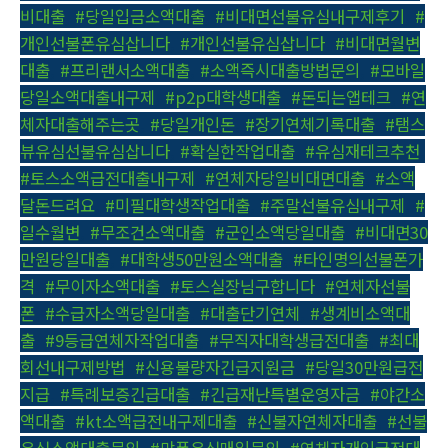
비대출
,
#당일입금소액대출
,
#비대면선불유심내구제후기
,
#
개인선불폰유심삽니다
,
#개인선불유심삽니다
,
#비대면월변
대출
,
#프리랜서소액대출
,
#소액즉시대출방법문의
,
#모바일
당일소액대출내구제
,
#p2p대학생대출
,
#돈되는앱테크
,
#연
체자대출해주는곳
,
#당일개인돈
,
#장기연체기록대출
,
#탬스
뷰유심선불유심삽니다
,
#확실한작업대출
,
#유심재테크추천
,
#토스소액급전대출내구제
,
#연체자당일비대면대출
,
#소액
달돈드려요
,
#미필대학생작업대출
,
#주말선불유심내구제
,
#
일수월변
,
#무조건소액대출
,
#군인소액당일대출
,
#비대면30
만원당일대출
,
#대학생50만원소액대출
,
#타인명의선불폰가
격
,
#무이자소액대출
,
#토스실장님구합니다
,
#연체자선불
폰
,
#수급자소액당일대출
,
#대출단기연체
,
#생계비소액대
출
,
#9등급연체자작업대출
,
#무직자대학생급전대출
,
#최대
회선내구제방법
,
#신용불량자긴급지원금
,
#당일30만원급전
지급
,
#특례보증긴급대출
,
#긴급재난특별운영자금
,
#야간소
액대출
,
#kt소액급전내구제대출
,
#신불자연체자대출
,
#선불