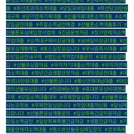
유심소액대출문의
,
#막폰유심매입문의
,
#연체자개인급전대
출
,
#회선초과자소액대출
,
#당일모바일대출
,
#회선당20만원
내구제
,
#단기연체기록대출
,
#신불자휴대폰소액대출
,
#소액
당일급전대출
,
#주말소액급전해결
,
#선불폰소액대출후기
,
#
선불폰유심매입정식업체
,
#긴급운영자금
,
#장기연체자소액
작업대출
,
#소액내구제비상금대출
,
#모바일비상금대출
,
#선
불유심개통매입
,
#토스실장모십니다
,
#무서류즉시대출
,
#백
수당일급전내구제
,
#법인소액작업대출문의
,
#대포유심칩매
입
,
#선불유심팔아요
,
#무직자기대출소액대출
,
#무직자연체
자소액대출
,
#청년긴급생활안정자금
,
#대학생급전대출
,
#대
학생10만원대출
,
#선불폰삽니다
,
#통신연체대납대출
,
#타인
명의선불유심삽니다
,
#현금버는어플
,
#휴대폰유심비대면내
구제
,
#당일소액대출대부
,
#무제한달심팝니다
,
#선불폰유심
사는곳정보
,
#무제한달심삽니다
,
#작업대출저신용
,
#달심매
입합니다
,
#선불폰유심개통문의
,
#일상회복긴급지원자금
,
#
당일소액급전
,
#일상회복특별긴급자금
,
#생활긴급자금
,
#기
대출연체자소액대출
,
#탬스뷰선불유심매입문의
,
#정부특례