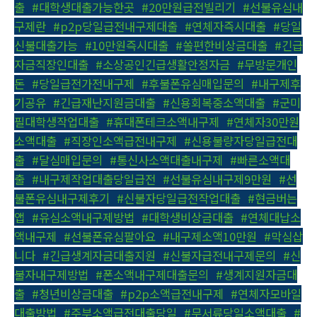
출
,
#대학생대출가능한곳
,
#20만원급전빌리기
,
#선불유심내
구제란
,
#p2p당일급전내구제대출
,
#연체자즉시대출
,
#당일
신불대출가능
,
#10만원즉시대출
,
#쏠편한비상금대출
,
#긴급
자금직장인대출
,
#소상공인긴급생활안정자금
,
#무방문개인
돈
,
#당일급전가전내구제
,
#후불폰유심매입문의
,
#내구제후
기공유
,
#긴급재난지원금대출
,
#신용회복중소액대출
,
#군미
필대학생작업대출
,
#휴대폰테크소액내구제
,
#연체자30만원
소액대출
,
#직장인소액급전내구제
,
#신용불량자당일급전대
출
,
#달심매입문의
,
#통신사소액대출내구제
,
#빠른소액대
출
,
#내구제작업대출당일급전
,
#선불유심내구제9만원
,
#선
불폰유심내구제후기
,
#신불자당일급전작업대출
,
#현금버는
앱
,
#유심소액내구제방법
,
#대학생비상금대출
,
#연체대납소
액내구제
,
#선불폰유심팔아요
,
#내구제소액10만원
,
#막심삽
니다
,
#긴급생계자금대출지원
,
#신불자급전내구제문의
,
#신
불자내구제방법
,
#폰소액내구제대출문의
,
#생계지원자금대
출
,
#청년비상금대출
,
#p2p소액급전내구제
,
#연체자모바일
대출방법
,
#주부소액급전대출당일
,
#무서류당일소액대출
,
#