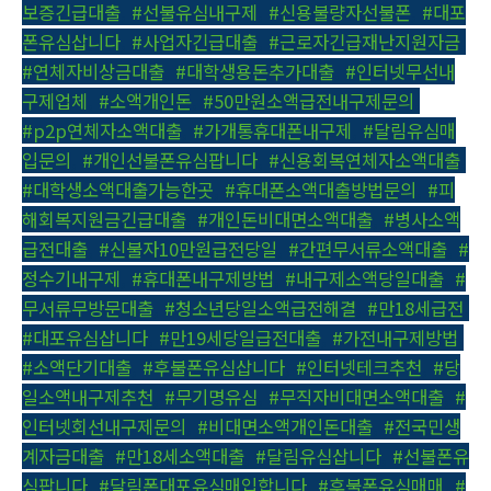
보증긴급대출
,
#선불유심내구제
,
#신용불량자선불폰
,
#대포
폰유심삽니다
,
#사업자긴급대출
,
#근로자긴급재난지원자금
,
#연체자비상금대출
,
#대학생용돈추가대출
,
#인터넷무선내
구제업체
,
#소액개인돈
,
#50만원소액급전내구제문의
,
#p2p연체자소액대출
,
#가개통휴대폰내구제
,
#달림유심매
입문의
,
#개인선불폰유심팝니다
,
#신용회복연체자소액대출
,
#대학생소액대출가능한곳
,
#휴대폰소액대출방법문의
,
#피
해회복지원금긴급대출
,
#개인돈비대면소액대출
,
#병사소액
급전대출
,
#신불자10만원급전당일
,
#간편무서류소액대출
,
#
정수기내구제
,
#휴대폰내구제방법
,
#내구제소액당일대출
,
#
무서류무방문대출
,
#청소년당일소액급전해결
,
#만18세급전
,
#대포유심삽니다
,
#만19세당일급전대출
,
#가전내구제방법
,
#소액단기대출
,
#후불폰유심삽니다
,
#인터넷테크추천
,
#당
일소액내구제추천
,
#무기명유심
,
#무직자비대면소액대출
,
#
인터넷회선내구제문의
,
#비대면소액개인돈대출
,
#전국민생
계자금대출
,
#만18세소액대출
,
#달림유심삽니다
,
#선불폰유
심팝니다
,
#달림폰대포유심매입합니다
,
#후불폰유심매매
,
#