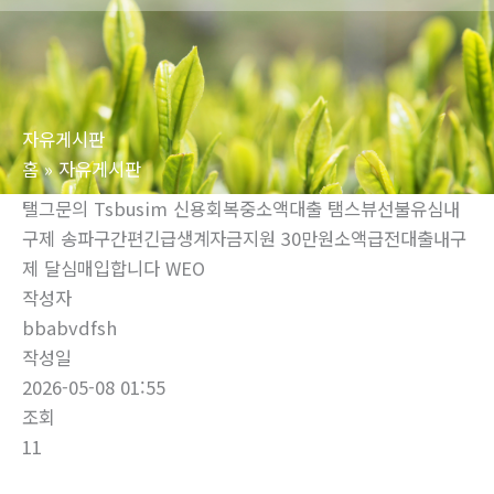
로
건
너
뛰
자유게시판
기
홈
자유게시판
탤그문의 Tsbusim 신용회복중소액대출 탬스뷰선불유심내
구제 송파구간편긴급생계자금지원 30만원소액급전대출내구
제 달심매입합니다 WEO
작성자
bbabvdfsh
작성일
2026-05-08 01:55
조회
11