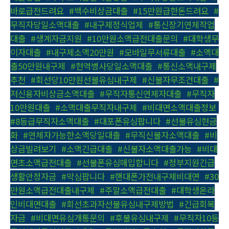
바로급전드려요
,
#백수비상금대출
,
#15만원급한돈드려요
,
#
무직자당일소액대출
,
#내구제정식업체
,
#통신장기연체작업
대출
,
#생계자금지원
,
#10만원소액급전대출문의
,
#대학생무
이자대출
,
#내구제소액20만원
,
#모바일무서류대출
,
#소액대
출50만원내구제
,
#현역병사당일소액대출
,
#통신소액내구제
추천
,
#회선당10만원선불유심내구제
,
#신불자무조건대출
,
#
저신용자비상금소액대출
,
#무직자통신연체자대출
,
#무직자
10만원대출
,
#소액대출무직자내구제
,
#비대면소액대출정보
,
#8등급무직자소액대출
,
#대포폰유심팝니다
,
#선불유심현금
화
,
#연체자가능한소액당일대출
,
#무직신불자소액대출
,
#비
상금빌려보기
,
#소액긴급대출
,
#신불자소액대출가능
,
#비대
면초소액급전대출
,
#선불폰유심매입합니다
,
#정부지원긴급
생활안정자금
,
#막심팝니다
,
#핸대폰가전내구제비대면
,
#30
만원소액급전대출내구제
,
#주말소액급전대출
,
#대학생온라
인비대면대출
,
#회선초과자선불유심내구제방법
,
#긴급회복
자금
,
#비대면유심개통문의
,
#후불유심내구제
,
#무직자10등