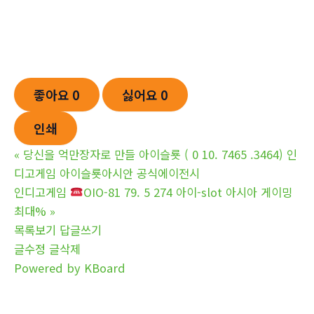
좋아요
0
싫어요
0
인쇄
«
당신을 억만장자로 만들 아이슬룟 ( 0 10. 7465 .3464) 인
디­고게­임 아이슬룟아시안 공식에이전시
인디­고게­임
OIO-81 79. 5 274 아이-slot 아시아 게이밍
최대%
»
목록보기
답글쓰기
글수정
글삭제
Powered by KBoard