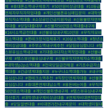
제
,
#휴대폰소액내구제후기
,
#50만원비상금대출
,
#10등급
연체자무직자작업대출
,
#개인선불폰유심매입문의
,
#대학생
무직자소액대출
,
#소상공인긴급지원자금
,
#신용불량자연체
자대출
,
#당일대출대부
,
#신불자50만원소액대출내구제
,
#24시소액급전대출
,
#선불유심내구제10만원
,
#무직자모바
일소액대출
,
#폰테크정식업체후기
,
#20살소액대출
,
#청년소
액비상금대출
,
#주부소액내구제추천
,
#달림유심팝니다
,
#탬
스뷰유심소액내구제
,
#기대출과다자소액작업대출
,
#선불내
구제
,
#탬스뷰선불유심내구제
,
#신불무직자연체자소액대출
,
#대학생p2p소액대출
,
#전국당일급전해결
,
#기초수급자소
액대출
,
#긴급생계대출지원
,
#누구나소액대출가능
,
#내구제
유심삽니다
,
#앱테크소액추천
,
#직장인연체자대출
,
#선불폰
유심삽니다
,
#휴대폰연체대납소액
,
#용돈버는어플
,
#무직자
50만원소액대출
,
#개인신불회생내구제
,
#탬스뷰유심내구제
정산후기
,
#대학생내구제비상금대출
,
#연체자비대면작업대
출
,
#당일월변대출
,
#비대면가전내구제문의
,
#대학생미필대