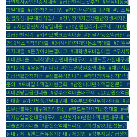
급연체자공인인증서대출
,
#급전빌리는곳추천
,
#무직비상금
당일대출
,
#급전땡기는방법
,
#간단서류대출내구제
,
#탬스뷰
선불유심내구제정식업체
,
#정부정책자금생활안정생계지원
금
,
#저신용연체자당일대출
,
#30만원빌리기내구제
,
#10만
원급전빌리기
,
#카카오뱅크소액대출
,
#신불가능소액급전
,
#
만19세소액작업대출
,
#24시비대면개인돈소액대출
,
#당일무
직자대출
,
#돈많이버는앱테크
,
#대학생모바일대출
,
#무서류
비대면대출
,
#대학생50만원대출내구제
,
#핸드폰가전내구제
방법문의
,
#유심칩삽니다
,
#핸드폰당일소액대출
,
#재난지원
긴급생활안정자금
,
#선불유심팝니다
,
#타인명의유심칩매입
문의
,
#모바일소액결제현금화
,
#안전비대면소액급전문의
,
#
비대면당일급전대출
,
#정부소액대출내구제
,
#20만원소액급
전대출
,
#가전제품렌탈내구제
,
#주부모바일무직자대출
,
#탬
스뷰선불유심내구제최대회선
,
#핸드폰연체자급전대출
,
#무
직자당일급전대출내구제
,
#신불자30만원소액대출내구제
,
#
대출연체자대출
,
#급전소액해드려요
,
#회선당8만원선불유
심내구제
,
#핸드폰유심가전내구제방법
,
#정부지원긴급생계