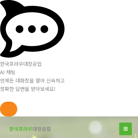
한국프라우대창공업
AI 채팅
언제든 대화창을 열어 신속하고
정확한 답변을 받아보세요!
콘
텐
한국프라우
대창공업
츠