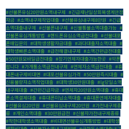
#선불폰유심20만원소액내구제
,
#긴급재난일상회복생계안정
자금
,
#소액내구제작업대출
,
#선불유심내구제8만원
,
#긴급
소액대출내구제
,
#선불폰내구제
,
#신불통불소액대출가능
,
#
선불폰유심개통방법
,
#핸드폰유심소액급전대출
,
#선불대포
폰매입문의
,
#대학생생활자금대출
,
#과다대출자소액대출
,
#
대학생빠른소액대출
,
#급전해결내구제
,
#소액간편급전대출
,
#50만원모바일급전대출
,
#장기연체자대출가능한곳
,
#막폰
팝니다
,
#가개통소액급전내구제
,
#연체자소액급전대출
,
#휴
대폰내구제비대면
,
#대포선불유심가격
,
#50만원즉시대출
,
#
신용불량자소액작업대출
,
#대학생30만원대출
,
#lg당일소액
내구제대출
,
#간편긴급자금
,
#연체자20만원소액대출
,
#휴대
폰소액결제대출
,
#휴대폰미납소액대출
,
#휴대폰연체자대출
,
#선불유심20만원
,
#선불유심내구제20만원
,
#가전내구제종
류
,
#개인소액대출
,
#30만원급전
,
#신불자가전내구제종류
,
#착한대학생소액대출
,
#비대면선불유심개통방법
,
#대학생
생활비대출
,
#신불자소액내구제방법
,
#급한돈소액대출내구