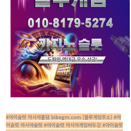
#아이슬럿 아시아홀뎜 bibegm.com (블루게임주소) #아
이슬럿 아시아슬럿 #아이슬럿 아시아게임바두깅 #아이슬럿