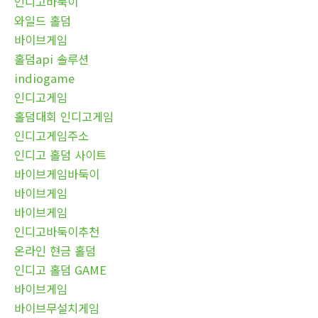
인디고바둑이
와일드 홀덤
바이브게임
홀덤api 솔루션
indiogame
인디고게임
홀덤대회 인디고게임
인디고게임주소
인디고 홀덤 사이트
바이브게임바둑이
바이브게임
바이브게임
인디고바둑이추천
온라인 현­금 홀덤
인디고 홀덤 GAME
바이브게임
바이브무설치게임