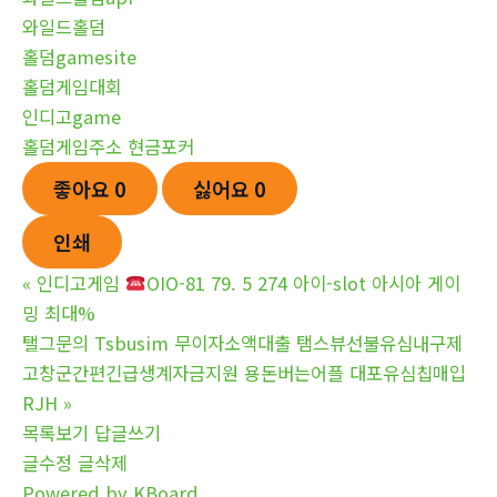
와일드홀덤
홀덤gamesite
홀덤게임대회
인디고game
홀덤게임주소 현­금포커
좋아요
0
싫어요
0
인쇄
«
인디­고게­임
OIO-81 79. 5 274 아이-slot 아시아 게이
밍 최대%
탤그문의 Tsbusim 무이자소액대출 탬스뷰선불유심내구제
고창군간편긴급생계자금지원 용돈버는어플 대포유심칩매입
RJH
»
목록보기
답글쓰기
글수정
글삭제
Powered by KBoard