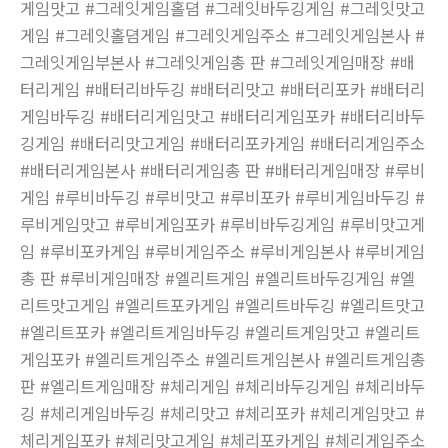
게임맛고 #그레잇게임홀뎜 #그레잇바두깅게임 #그레잇맛고
게임 #그레잇홀뎜게임 #그레잇게임주소 #그레잇게임본사 #
그레잇게임부본사 #그레잇게임총 판 #그레잇게임매장 #배
터리게임 #배터리바두깅 #배터리맛고 #배터리포카 #배터리
게임바두깅 #배터리게임맛고 #배터리게임포카 #배터리바두
깅게임 #배터리맛고게임 #배터리포카게임 #배터리게임주소
#배터리게임본사 #배터리게임총 판 #배터리게임매장 #루비
게임 #루비바두깅 #루비맛고 #루비포카 #루비게임바두깅 #
루비게임맛고 #루비게임포카 #루비바두깅게임 #루비맛고게
임 #루비포카게임 #루비게임주소 #루비게임본사 #루비게임
총 판 #루비게임매장 #엘리트게임 #엘리트바두깅게임 #엘
리트맛고게임 #엘리트포카게임 #엘리트바두깅 #엘리트맛고
#엘리트포카 #엘리트게임바두깅 #엘리트게임맛고 #엘리트
게임포카 #엘리트게임주소 #엘리트게임본사 #엘리트게임총
판 #엘리트게임매장 #체리게임 #체리바두깅게임 #체리바두
깅 #체리게임바두깅 #체리맛고 #체리포카 #체리게임맛고 #
체리게임포카 #체리맛고게임 #체리포카게임 #체리게임주소