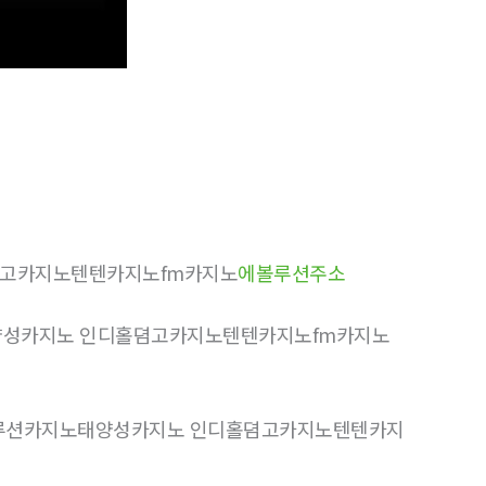
고카­지노텐텐카­지노fm카­지노
에볼루션주소
양성카­지노 인디홀뎜고카­지노텐텐카­지노fm카­지노
볼루션카­지노태양성카­지노 인디홀뎜고카­지노텐텐카­지