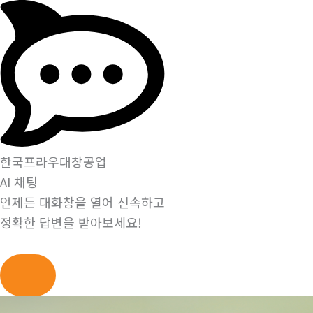
한국프라우대창공업
AI 채팅
언제든 대화창을 열어 신속하고
정확한 답변을 받아보세요!
콘