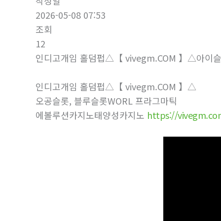
작성일
2026-05-08 07:53
조회
12
인디­고개임 홀­덤펍△【 vivegm.COM 】△아이
인디­고개임 홀­덤펍△【 vivegm.COM 】△
오공슬­롯, 블루슬­롯WORL 프라그마틱
에볼루션카­지노태양성카­지노
https://vivegm.c