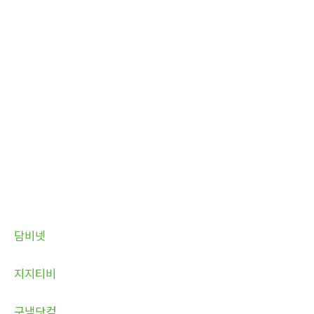
담비넷
지지티비
구냄닷컴