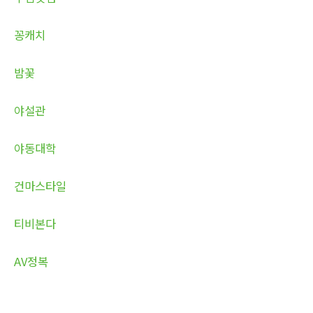
꽁캐치
밤꽃
야설관
야동대학
건마스타일
티비본다
AV정복