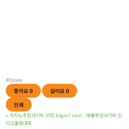
8l3zxeu
좋아요
0
싫어요
0
인쇄
«
카­지노추천사이트 선정 blgm7.com : 에볼루션사이트 인
디고홀돔대회