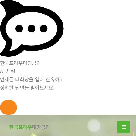
한국프라우대창공업
AI 채팅
언제든 대화창을 열어 신속하고
정확한 답변을 받아보세요!
콘
텐
한국프라우
대창공업
츠