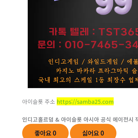
아이슬룟 주소
https://samba25.com
인디­고홀르덤 & 아이슬룟
아시아 공식 에이전시 잭
좋아요
0
싫어요
0