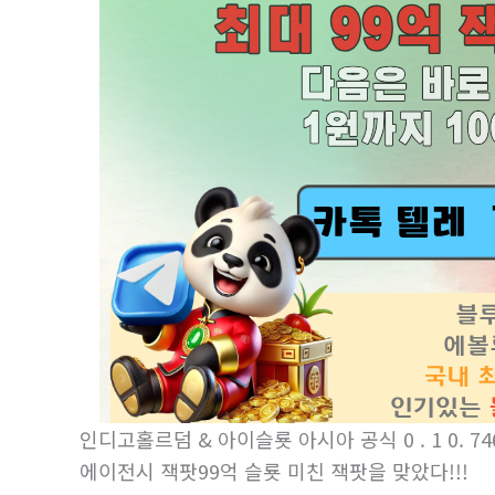
인디­고홀르덤 & 아이슬룟 아시아 공식 0 . 1 0. 7465 
에이전시 잭­팟99억 슬룟 미친 잭­팟을 맞았다!!!