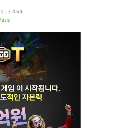
 3 4 64.
sia