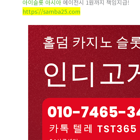
아이슬룟 아시아
에이전시 1원까지 책임지급!
https://samba25.com