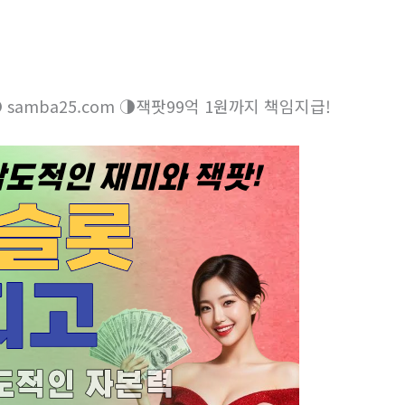
amba25.com ◑잭­팟99억 1원까지 책임지급!