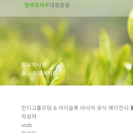
한국프라우
대창공업
텐
츠
로
건
너
뛰
기
자유게시판
홈
자유게시판
인디­고홀르덤 & 아이슬룟 아시아 공식 에이전시◑ s
작성자
vsds