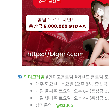
인디­고게­임
#인디­고홀르덤 #와일드 홀르덤 
매주 화요일 · 목요일 (오후 8시) 총상금 3,
매달 둘째주 토요일 (오후 8시)총상금 30,0
매달 넷째주 토요일 (오후 4시)총상금 50,0
참가문의 :
@tst365