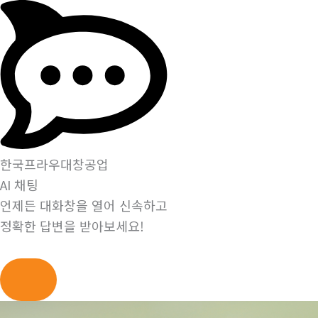
한국프라우대창공업
AI 채팅
언제든 대화창을 열어 신속하고
정확한 답변을 받아보세요!
콘