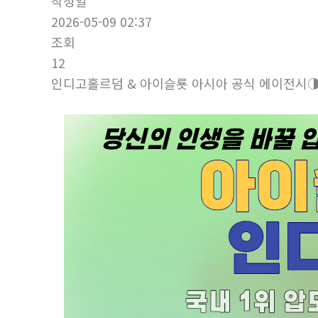
작성일
2026-05-09 02:37
조회
12
인디­고홀르덤 & 아이슬룟 아시아 공식 에이전시◑ s