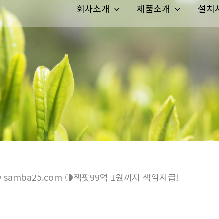
회사소개
제품소개
설치
amba25.com ◑잭­팟99억 1원까지 책임지급!