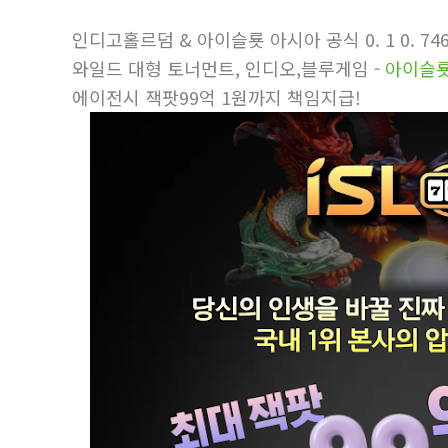
인디­고홀르덤 & 아이슬룟 아시아 공식 0. 1 0. 7465 .
와일드 대형 토너먼트, 인디오,블루게­임 -
아이슬룟a
에이전시 잭­팟99억 1원까지 책임지급!