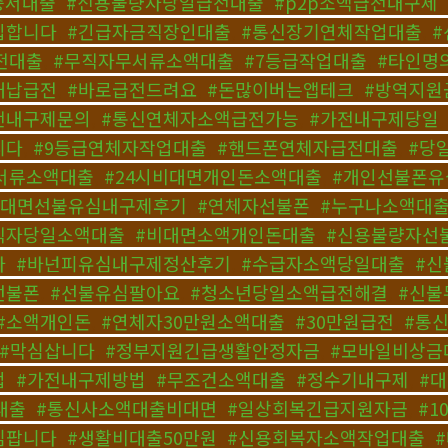
증서대출
,
#신용불량자당일급전대출
,
#p2p소액급전내구제
,
입합니다
,
#긴급자금직장인대출
,
#통신장기연체작업대출
,
#
전대출
,
#무직자무서류소액대출
,
#7등급작업대출
,
#타인명
대납급전
,
#바로급전드려요
,
#돈많이버는앱테크
,
#방역지원
전내구제문의
,
#통신연체자소액급전가능
,
#가전내구제당일
니다
,
#9등급연체자작업대출
,
#핸드폰연체자급전대출
,
#당
서류소액대출
,
#24시비대면개인돈소액대출
,
#개인선불폰유
비대면선불유심내구제후기
,
#연체자선불폰
,
#누구나소액대
직자당일소액대출
,
#비대면소액개인돈대출
,
#신용불량자선
다
,
#바넌피유심내구제정산후기
,
#수급자소액당일대출
,
#신
선불폰
,
#선불유심팔아요
,
#청소년당일소액급전해결
,
#신불
#소액개인돈
,
#연체자30만원소액대출
,
#30만원급전
,
#통
#막심삽니다
,
#정부지원긴급생활안정자금
,
#모바일비상금
법
,
#가전내구제방법
,
#무조건소액대출
,
#정수기내구제
,
#
대출
,
#통신사소액대출비대면
,
#일상회복긴급지원자금
,
#
심팝니다
,
#생활비대출50만원
,
#신용회복자소액작업대출
,