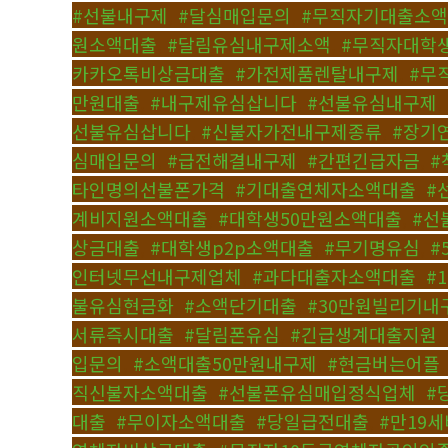
#선불내구제
,
#달심매입문의
,
#무직자기대출소
원소액대출
,
#달림유심내구제소액
,
#무직자대학
카카오톡비상금대출
,
#가전제품렌탈내구제
,
#무
만원대출
,
#내구제유심삽니다
,
#선불유심내구제
,
선불유심삽니다
,
#신불자가전내구제종류
,
#장기
심매입문의
,
#급전해결내구제
,
#간편긴급자금
,
#
타인명의선불폰가격
,
#기대출연체자소액대출
,
#
계비지원소액대출
,
#대학생50만원소액대출
,
#선
상금대출
,
#대학생p2p소액대출
,
#무기명유심
,
#
인터넷무선내구제업체
,
#과다대출자소액대출
,
#
불유심현금화
,
#소액단기대출
,
#30만원빌리기내
서류즉시대출
,
#달림폰유심
,
#긴급생계대출지원
,
입문의
,
#소액대출50만원내구제
,
#현금버는어플
직신불자소액대출
,
#선불폰유심매입정식업체
,
#
대출
,
#무이자소액대출
,
#당일급전대출
,
#만19