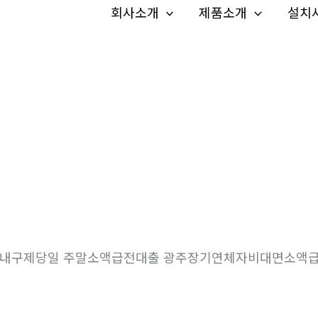
회사소개
제품소개
설치
가전내구제당일 주말소액급전대출 광주장기연체자비대면소액급