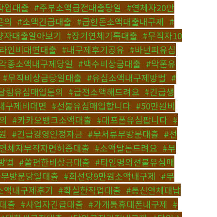
작업대출
,
#주부소액급전대출당일
,
#연체자20만
문의
,
#소액긴급대출
,
#급한돈소액대출내구제
,
#
량자대출알아보기
,
#장기연체기록대출
,
#무직자10
온라인비대면대출
,
#내구제후기공유
,
#바넌피유심
#각종소액내구제당일
,
#백수비상금대출
,
#막폰유
,
#무직비상금당일대출
,
#유심소액내구제방법
,
#
#달림유심매입문의
,
#급전소액해드려요
,
#긴급생
내구제비대면
,
#선불유심매입합니다
,
#50만원비
의
,
#카카오뱅크소액대출
,
#대포폰유심팝니다
,
#
원
,
#긴급경영안정자금
,
#무서류무방문대출
,
#선
#연체자무직자면허증대출
,
#소액달돈드려요
,
#무
방법
,
#쏠편한비상금대출
,
#타인명의선불유심매
#무방문당일대출
,
#회선당9만원소액내구제
,
#무
소액내구제후기
,
#확실한작업대출
,
#통신연체대납
대출
,
#사업자긴급대출
,
#가개통휴대폰내구제
,
#