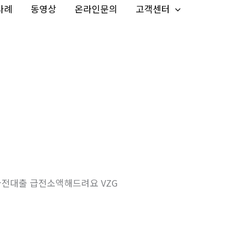
사례
동영상
온라인문의
고객센터
전대출 급전소액해드려요 VZG