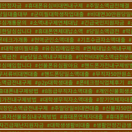
계안정자금
,
#휴대폰유심비대면내구제
,
#주말소액급전해결
당일대출대부
,
#군미필대학생작업대출
,
#비대면30만원당
유심개통문의
,
#소액내구제연체대납
,
#긴급국민지원자금
,
제한달심삽니다
,
#휴대폰연체대납소액
,
#당일소액급전
,
#막
폰테크가개통
,
#현역군인소액대출
,
#기초수급자소액대출
,
,
#대학생미필대출
,
#유심칩매입문의
,
#연체대납소액내구제
소액급전
,
#lg당일소액내구제대출
,
#안전비대면소액급전문
유심매입합니다
,
#선불폰유심팔아요
,
#핸드폰가전내구제방
무서류비대면대출
,
#핸드폰당일소액대출
,
#무직자50만원
소액급전내구제
,
#p2p대학생대출
,
#폰테크정식업체후기
,
#휴대폰내구제방법
,
#8등급무직자소액대출
,
#개인신불회생
심가전내구제방법
,
#대학생무직자소액대출
,
#장기연체자대
직장인소액급전내구제
,
#주말당일비대면대출
,
#신불자50
초과자선불유심내구제방법
,
#휴대폰연체자대출
,
#휴대폰비
로자긴급재난지원자금
,
#대학생생활비대출
,
#생활안정긴급생