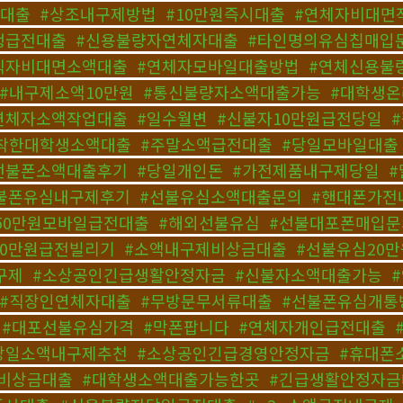
액대출
,
#상조내구제방법
,
#10만원즉시대출
,
#연체자비대면
생급전대출
,
#신용불량자연체자대출
,
#타인명의유심칩매입
직자비대면소액대출
,
#연체자모바일대출방법
,
#연체신용불
#내구제소액10만원
,
#통신불량자소액대출가능
,
#대학생
연체자소액작업대출
,
#일수월변
,
#신불자10만원급전당일
,
착한대학생소액대출
,
#주말소액급전대출
,
#당일모바일대출
선불폰소액대출후기
,
#당일개인돈
,
#가전제품내구제당일
,
불폰유심내구제후기
,
#선불유심소액대출문의
,
#핸대폰가전
50만원모바일급전대출
,
#해외선불유심
,
#선불대포폰매입문
10만원급전빌리기
,
#소액내구제비상금대출
,
#선불유심20만
구제
,
#소상공인긴급생활안정자금
,
#신불자소액대출가능
,
#직장인연체자대출
,
#무방문무서류대출
,
#선불폰유심개통
,
#대포선불유심가격
,
#막폰팝니다
,
#연체자개인급전대출
,
당일소액내구제추천
,
#소상공인긴급경영안정자금
,
#휴대폰
세비상금대출
,
#대학생소액대출가능한곳
,
#긴급생활안정자금