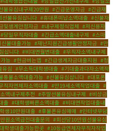
#대학생급전대출
,
#당일급전가전내구제
,
#당일소
선불유심내구제20만원
,
#긴급운영자금
,
#긴급재
의선불유심삽니다
,
#휴대폰미납소액대출
,
#신불자
금및생계안정자금
,
#내구제정식업체
,
#저신용자
,
#당일무직자대출
,
#긴급소액대출내구제
,
#스마
일신불대출가능
,
#재난지원긴급생활안정자금
,
#만
심삽니다
,
#비대면월변대출
,
#무직자소액내구제
,
출가능
,
#현금버는앱
,
#긴급생계자금대출지원
,
#청
불유심
,
#무소득대학생대출
,
#기대출과다자소액작
불통불소액대출가능
,
#선불유심삽니다
,
#대포폰
무직자연체자소액대출
,
#만19세소액작업대출
,
#
신소액내구제추천
,
#주말선불유심내구제
,
#비상금
대출
,
#대학생빠른소액대출
,
#비대면작업대출내
대학생10만원대출
,
#후불폰유심매매
,
#인터넷무담
10만원소액급전대출문의
,
#회선당10만원선불유심
#대학생대출가능한곳
,
#10등급연체자무직자작업