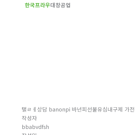
한국프라우
대창공업
텐
츠
로
건
너
뛰
기
자유게시판
홈
자유게시판
탤ㄹㅔ상담 banonpi 바넌피선불유심내구제 
작성자
bbabvdfsh