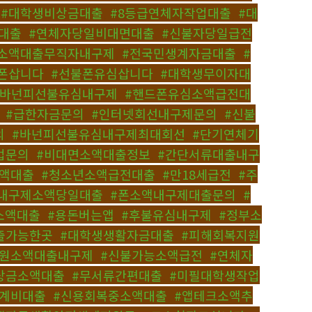
,
#대학생비상금대출
,
#8등급연체자작업대출
,
#대
일대출
,
#연체자당일비대면대출
,
#신불자당일급전
#소액대출무직자내구제
,
#전국민생계자금대출
,
#
폰삽니다
,
#선불폰유심삽니다
,
#대학생무이자대
#바넌피선불유심내구제
,
#핸드폰유심소액급전대
,
#급한자금문의
,
#인터넷회선내구제문의
,
#신불
의
,
#바넌피선불유심내구제최대회선
,
#단기연체기
법문의
,
#비대면소액대출정보
,
#간단서류대출내구
소액대출
,
#청소년소액급전대출
,
#만18세급전
,
#주
#내구제소액당일대출
,
#폰소액내구제대출문의
,
#
소액대출
,
#용돈버는앱
,
#후불유심내구제
,
#정부소
출가능한곳
,
#대학생생활자금대출
,
#피해회복지원
만원소액대출내구제
,
#신불가능소액급전
,
#연체자
상금소액대출
,
#무서류간편대출
,
#미필대학생작업
계비대출
,
#신용회복중소액대출
,
#앱테크소액추