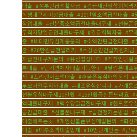
대출
,
#정부긴급생활자금
,
#긴급재난일상회복생
학생내구제비상금대출
,
#20만원소액급전대출
,
#
작업대출
,
#신분증소액급전대출내구제
,
#선불폰
무직자당일급전대출내구제
,
#긴급회복자금
,
#무
출
,
#비대면유심개통문의
,
#소액간편급전대출
,
#
출
,
#20만원급전빌리기
,
#소상공인긴급지원자금
자급전내구제문의
,
#유심칩삽니다
,
#직장인당일
록대출
,
#단기연체자대출가능한곳
,
#달림폰대포
제
,
#프리랜서소액대출
,
#후불폰유심매입문의
,
#
부모바일무직자대출
,
#대포유심삽니다
,
#가개통
선불유심내구제10만원
,
#15만원급한돈드려요
,
액대출내구제
,
#백수당일급전내구제
,
#핸드폰유
금긴급대출
,
#선불폰내구제
,
#급전땡기는방법
,
#
대출해주는곳
,
#개인선불폰유심매입문의
,
#회선
대출
,
#대부소액대출업체
,
#10만원개인돈
,
#근