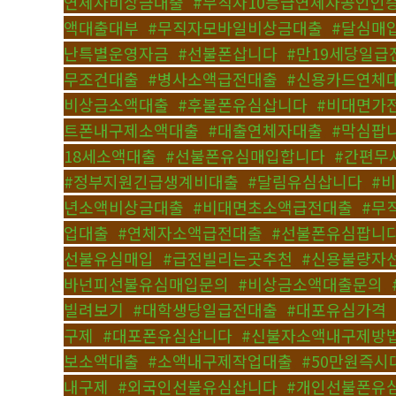
연체자비상금대출
,
#무직자10등급연체자공인인
액대출대부
,
#무직자모바일비상금대출
,
#달심매
난특별운영자금
,
#선불폰삽니다
,
#만19세당일급
무조건대출
,
#병사소액급전대출
,
#신용카드연체
비상금소액대출
,
#후불폰유심삽니다
,
#비대면가
트폰내구제소액대출
,
#대출연체자대출
,
#막심팝
18세소액대출
,
#선불폰유심매입합니다
,
#간편무
#정부지원긴급생계비대출
,
#달림유심삽니다
,
#
년소액비상금대출
,
#비대면초소액급전대출
,
#무
업대출
,
#연체자소액급전대출
,
#선불폰유심팝니
선불유심매입
,
#급전빌리는곳추천
,
#신용불량자
바넌피선불유심매입문의
,
#비상금소액대출문의
,
빌려보기
,
#대학생당일급전대출
,
#대포유심가격
,
구제
,
#대포폰유심삽니다
,
#신불자소액내구제방
보소액대출
,
#소액내구제작업대출
,
#50만원즉시
내구제
,
#외국인선불유심삽니다
,
#개인선불폰유