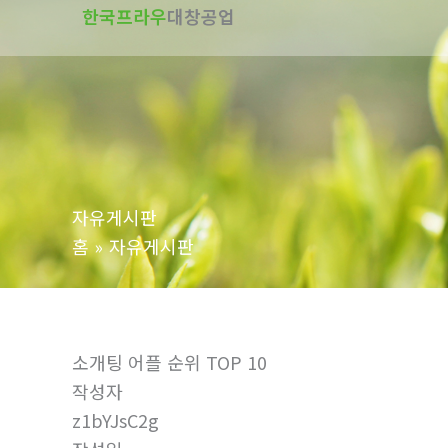
한국프라우
대창공업
텐
츠
로
건
너
뛰
기
자유게시판
홈
자유게시판
소개팅 어플 순위 TOP 10
작성자
z1bYJsC2g