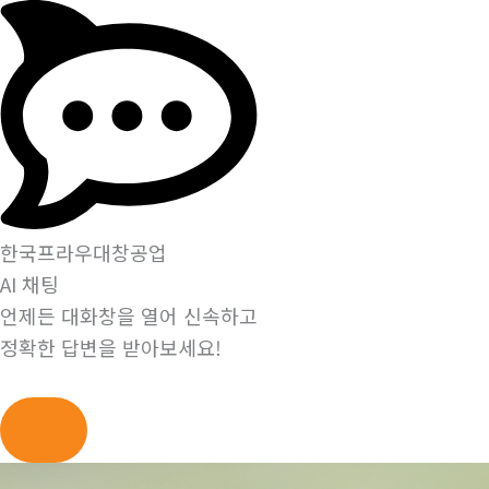
한국프라우대창공업
AI 채팅
언제든 대화창을 열어 신속하고
정확한 답변을 받아보세요!
콘