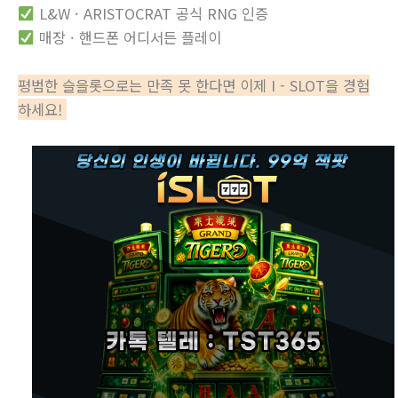
L&W · ARISTOCRAT 공식 RNG 인증
매장 · 핸드폰 어디서든 플레이
평범한 슬을롯으로는 만족 못 한다면 이제 I - SLOT을 경험
하세요!