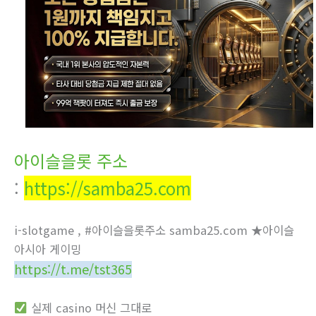
아이슬을롯 주소
:
https://samba25.com
i-slotgame , #아이슬을롯주소 samba25.com ★아이슬
아시아 게이밍
https://t.me/tst365
실제 casino 머신 그대로