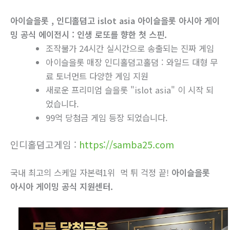
아이슬을롯 , 인디홀뎜고 is­lot asia 아이슬을롯 아시아 게이
밍 공식 에이전시 : 인생 로또를 향한 첫 스핀.
조작불가 24시간 실시간으로 송출되는 진짜 게임
아이슬을롯 매장 인디홀뎜고홀뎜 : 와일드 대형 무
료 토너먼트 다양한 게임 지원
새로운 프리미엄 슬을롯 "is­lot asia" 이 시작 되
었습니다.
99억 당첨금 게임 등장 되었습니다.
인디홀뎜고게임 :
https://samba25.com
국내 최고의 스케일 자본력1위 먹 튀 걱정 끝!
아이슬을롯
아시아 게이밍 공식 지원센터.