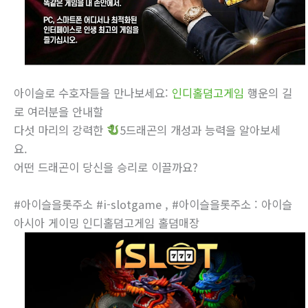
아이슬로 수호자들을 만나보세요:
인디홀뎜고게임
행운의 길
로 여러분을 안내할
다섯 마리의 강력한
5드래곤의 개성과 능력을 알아보세
요.
어떤 드래곤이 당신을 승리로 이끌까요?
#아이슬을롯주소 #i-slotgame , #아이슬을롯주소 : 아이슬
아시아 게이밍 인디홀뎜고게임 홀뎜매장