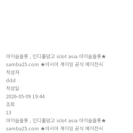
로
건
너
뛰
자유게시판
기
홈
자유게시판
아이슬을롯 , 인디홀뎜고 is­lot asia 아이슬을롯★
samba25.com ★아시아 게이밍 공식 에이전시
작성자
ddd
작성일
2026-05-09 19:44
조회
13
아이슬을롯 , 인디홀뎜고 is­lot asia 아이슬을롯★
samba25.com ★아시아 게이밍 공식 에이전시