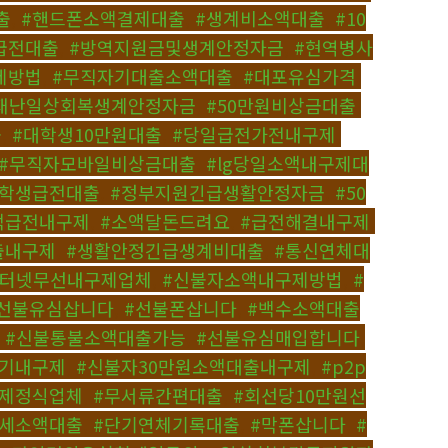
출
,
#핸드폰소액결제대출
,
#생계비소액대출
,
#10
급전대출
,
#방역지원금및생계안정자금
,
#현역병사
제방법
,
#무직자기대출소액대출
,
#대포유심가격
,
재난일상회복생계안정자금
,
#50만원비상금대출
,
출
,
#대학생10만원대출
,
#당일급전가전내구제
,
#무직자모바일비상금대출
,
#lg당일소액내구제대
대학생급전대출
,
#정부지원긴급생활안정자금
,
#50
소액급전내구제
,
#소액달돈드려요
,
#급전해결내구제
,
출내구제
,
#생활안정긴급생계비대출
,
#통신연체대
인터넷무선내구제업체
,
#신불자소액내구제방법
,
#
선불유심삽니다
,
#선불폰삽니다
,
#백수소액대출
,
#신불통불소액대출가능
,
#선불유심매입합니다
,
수기내구제
,
#신불자30만원소액대출내구제
,
#p2p
제정식업체
,
#무서류간편대출
,
#회선당10만원선
8세소액대출
,
#단기연체기록대출
,
#막폰삽니다
,
#