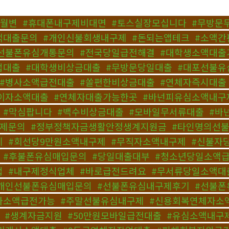
수월변
,
#휴대폰내구제비대면
,
#토스실장모십니다
,
#무방문
액대출문의
,
#개인신불회생내구제
,
#돈되는앱테크
,
#소액간
선불폰유심개통문의
,
#전국당일급전해결
,
#대학생소액대출
업대출
,
#대학생비상금대출
,
#무방문당일대출
,
#대포선불유
#병사소액급전대출
,
#쏠편한비상금대출
,
#연체자즉시대출
이자소액대출
,
#연체자대출가능한곳
,
#바넌피유심소액내구
,
#막심팝니다
,
#백수비상금대출
,
#모바일무서류대출
,
#바
구제문의
,
#정부정책자금생활안정생계지원금
,
#타인명의선
기
,
#회선당9만원소액내구제
,
#무직자소액내구제
,
#신불자
,
#후불폰유심매입문의
,
#당일대출대부
,
#청소년당일소액
법
,
#내구제정식업체
,
#바로급전드려요
,
#무서류당일소액대
개인선불폰유심매입문의
,
#선불폰유심내구제후기
,
#선불폰
자소액급전가능
,
#주말선불유심내구제
,
#신용회복연체자소
,
#생계자금지원
,
#50만원모바일급전대출
,
#유심소액내구