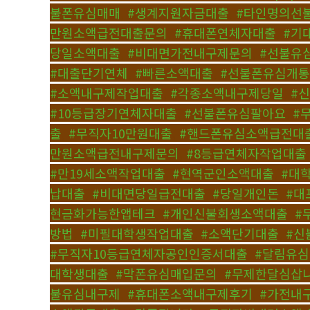
불폰유심매매
,
#생계지원자금대출
,
#타인명의선
만원소액급전대출문의
,
#휴대폰연체자대출
,
#기
당일소액대출
,
#비대면가전내구제문의
,
#선불유
#대출단기연체
,
#빠른소액대출
,
#선불폰유심개
#소액내구제작업대출
,
#각종소액내구제당일
,
#
#10등급장기연체자대출
,
#선불폰유심팔아요
,
#
출
,
#무직자10만원대출
,
#핸드폰유심소액급전대
만원소액급전내구제문의
,
#8등급연체자작업대출
#만19세소액작업대출
,
#현역군인소액대출
,
#대
납대출
,
#비대면당일급전대출
,
#당일개인돈
,
#대
현금화가능한앱테크
,
#개인신불회생소액대출
,
#
방법
,
#미필대학생작업대출
,
#소액단기대출
,
#신
#무직자10등급연체자공인인증서대출
,
#달림유
대학생대출
,
#막폰유심매입문의
,
#무제한달심삽
불유심내구제
,
#휴대폰소액내구제후기
,
#가전내