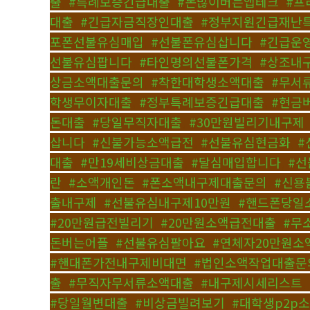
출
,
#특례보증긴급대출
,
#돈많이버는앱테크
,
#프
대출
,
#긴급자금직장인대출
,
#정부지원긴급재난
포폰선불유심매입
,
#선불폰유심삽니다
,
#긴급운
선불유심팝니다
,
#타인명의선불폰가격
,
#상조내
상금소액대출문의
,
#착한대학생소액대출
,
#무서
학생무이자대출
,
#정부특례보증긴급대출
,
#현금
돈대출
,
#당일무직자대출
,
#30만원빌리기내구제
삽니다
,
#신불가능소액급전
,
#선불유심현금화
,
#
대출
,
#만19세비상금대출
,
#달심매입합니다
,
#선
란
,
#소액개인돈
,
#폰소액내구제대출문의
,
#신용
출내구제
,
#선불유심내구제10만원
,
#핸드폰당일
#20만원급전빌리기
,
#20만원소액급전대출
,
#무
돈버는어플
,
#선불유심팔아요
,
#연체자20만원소
#핸대폰가전내구제비대면
,
#법인소액작업대출문
출
,
#무직자무서류소액대출
,
#내구제시세리스트
,
#당일월변대출
,
#비상금빌려보기
,
#대학생p2p