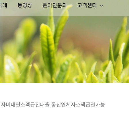
사례
동영상
온라인문의
고객센터
연체자비대면소액급전대출 통신연체자소액급전가능