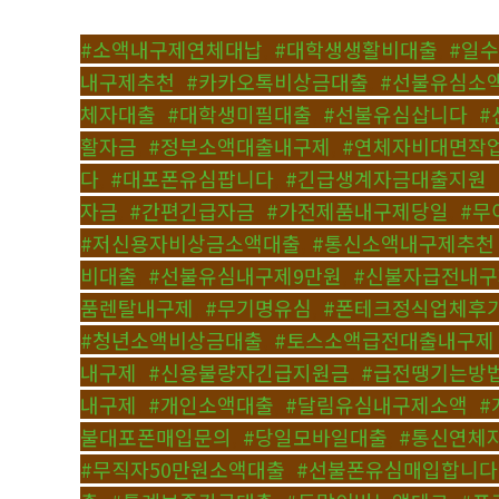
#소액내구제연체대납
,
#대학생생활비대출
,
#일
내구제추천
,
#카카오톡비상금대출
,
#선불유심소
체자대출
,
#대학생미필대출
,
#선불유심삽니다
,
#
활자금
,
#정부소액대출내구제
,
#연체자비대면작
다
,
#대포폰유심팝니다
,
#긴급생계자금대출지원
,
자금
,
#간편긴급자금
,
#가전제품내구제당일
,
#무
#저신용자비상금소액대출
,
#통신소액내구제추천
비대출
,
#선불유심내구제9만원
,
#신불자급전내
품렌탈내구제
,
#무기명유심
,
#폰테크정식업체후
#청년소액비상금대출
,
#토스소액급전대출내구제
내구제
,
#신용불량자긴급지원금
,
#급전땡기는방
내구제
,
#개인소액대출
,
#달림유심내구제소액
,
#
불대포폰매입문의
,
#당일모바일대출
,
#통신연체
#무직자50만원소액대출
,
#선불폰유심매입합니다