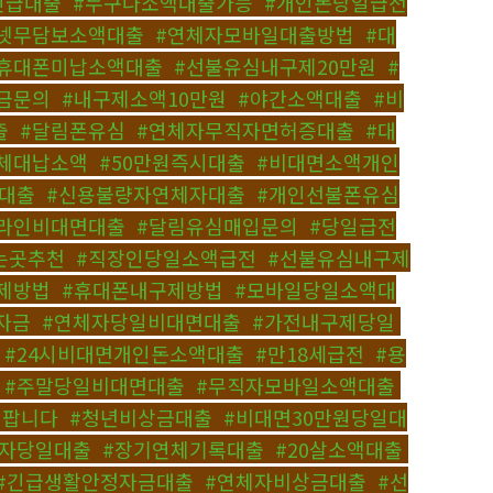
긴급대출
,
#누구나소액대출가능
,
#개인돈당일급전
넷무담보소액대출
,
#연체자모바일대출방법
,
#대
#휴대폰미납소액대출
,
#선불유심내구제20만원
,
#
금문의
,
#내구제소액10만원
,
#야간소액대출
,
#비
출
,
#달림폰유심
,
#연체자무직자면허증대출
,
#대
체대납소액
,
#50만원즉시대출
,
#비대면소액개인
대출
,
#신용불량자연체자대출
,
#개인선불폰유심
라인비대면대출
,
#달림유심매입문의
,
#당일급전
는곳추천
,
#직장인당일소액급전
,
#선불유심내구제
제방법
,
#휴대폰내구제방법
,
#모바일당일소액대
자금
,
#연체자당일비대면대출
,
#가전내구제당일
,
,
#24시비대면개인돈소액대출
,
#만18세급전
,
#용
,
#주말당일비대면대출
,
#무직자모바일소액대출
,
심팝니다
,
#청년비상금대출
,
#비대면30만원당일대
체자당일대출
,
#장기연체기록대출
,
#20살소액대출
,
#긴급생활안정자금대출
,
#연체자비상금대출
,
#선