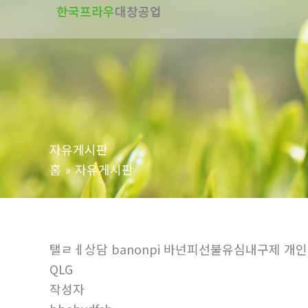
한국프라우
대창공업
텐
츠
로
건
너
뛰
기
자유게시판
홈
자유게시판
탤ㄹㅔ상담 banonpi 바넌피선불유심내구제
QLG
작성자