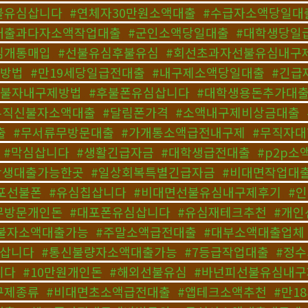
불유심삽니다
,
#연체자30만원소액대출
,
#수급자소액당일대
대출과다자소액작업대출
,
#군인소액당일대출
,
#대학생당일
심개통매입
,
#선불유심후불유심
,
#회선초과자선불유심내구
통방법
,
#만19세당일급전대출
,
#내구제소액당일대출
,
#긴급
신불자내구제방법
,
#후불폰유심삽니다
,
#대학생용돈추가대
무직신불자소액대출
,
#달림폰가격
,
#소액내구제비상금대출
,
출
,
#무서류무방문대출
,
#가개통소액급전내구제
,
#무직자
,
#막심삽니다
,
#생활긴급자금
,
#대학생급전대출
,
#p2p
학생대출가능한곳
,
#일상회복특별긴급자금
,
#비대면작업대
포선불폰
,
#유심칩삽니다
,
#비대면선불유심내구제후기
,
#
무방문개인돈
,
#대포폰유심삽니다
,
#유심재테크추천
,
#개인
불자소액대출가능
,
#주말소액급전대출
,
#대부소액대출업체
심삽니다
,
#통신불량자소액대출가능
,
#7등급작업대출
,
#정
니다
,
#10만원개인돈
,
#해외선불유심
,
#바넌피선불유심내구
구제종류
,
#비대면초소액급전대출
,
#앱테크소액추천
,
#만1