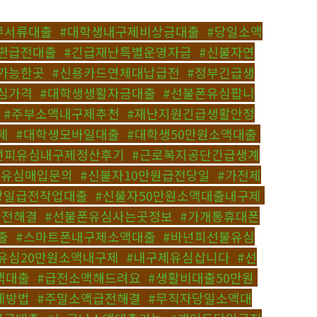
무서류대출
,
#대학생내구제비상금대출
,
#당일소액
편급전대출
,
#긴급재난특별운영자금
,
#신불자연
가능한곳
,
#신용카드연체대납급전
,
#정부긴급생
심가격
,
#대학생생활자금대출
,
#선불폰유심팝니
,
#주부소액내구제추천
,
#재난지원긴급생활안정
제
,
#대학생모바일대출
,
#대학생50만원소액대출
,
넌피유심내구제정산후기
,
#근로복지공단긴급생계
불유심매입문의
,
#신불자10만원급전당일
,
#가전제
당일급전작업대출
,
#신불자50만원소액대출내구제
,
급전해결
,
#선불폰유심사는곳정보
,
#가개통휴대폰
출
,
#스마트폰내구제소액대출
,
#바넌피선불유심
유심20만원소액내구제
,
#내구제유심삽니다
,
#선
액대출
,
#급전소액해드려요
,
#생활비대출50만원
,
제방법
,
#주말소액급전해결
,
#무직자당일소액대