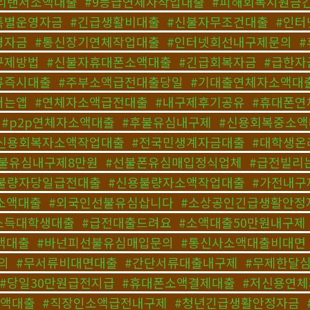
리랜서소액대출
,
#9등급연체자작업대출
,
#피해회복지원금
특별운영자금
,
#긴급생활비대출
,
#신불자무조건대출
,
#인터
영자금
,
#통신장기연체작업대출
,
#인터넷회선내구제문의
,
구제방법
,
#신불자휴대폰소액대출
,
#긴급회복자금
,
#급한자
류즉시대출
,
#주부소액급전대출당일
,
#기대출연체자소액대
버는앱
,
#연체자소액급전대출
,
#내구제후기공유
,
#휴대폰연
,
#p2p연체자소액대출
,
#후불유심내구제
,
#신용회복중소액
신용회복자소액작업대출
,
#전국민생계자금대출
,
#대학생온
불유심내구제8만원
,
#선불폰유심매입정식업체
,
#급전빌리
불량자당일급전대출
,
#신용불량자소액작업대출
,
#가전내구
소액대출
,
#외국인선불유심삽니다
,
#소상공인긴급생활안정
소득대학생대출
,
#급전대출드려요
,
#소액대출50만원내구제
액대출
,
#바넌피선불유심매입문의
,
#통신사소액대출비대면
의
,
#무서류비대면대출
,
#간단서류대출내구제
,
#무제한달
#당일30만원급전지급
,
#휴대폰소액결제대출
,
#저신용연
소액대출
,
#직장인소액급전내구제
,
#청년긴급생활안정자금
,