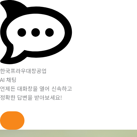
한국프라우대창공업
AI 채팅
언제든 대화창을 열어 신속하고
정확한 답변을 받아보세요!
콘