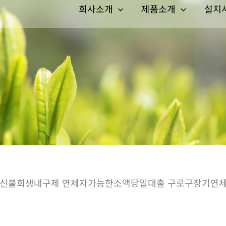
회사소개
제품소개
설치
 개인신불회생내구제 연체자가능한소액당일대출 구로구장기