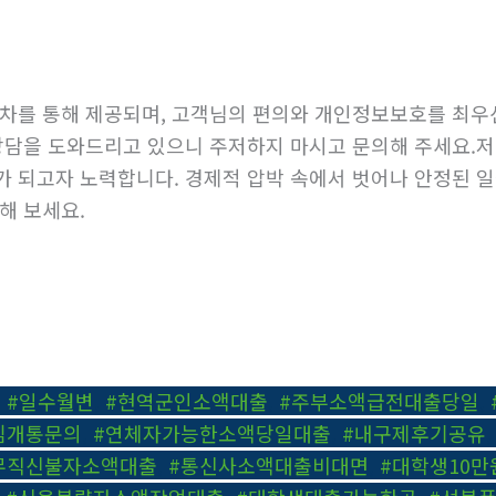
절차를 통해 제공되며, 고객님의 편의와 개인정보보호를 최우
상담을 도와드리고 있으니 주저하지 마시고 문의해 주세요.저
가 되고자 노력합니다. 경제적 압박 속에서 벗어나 안정된 
해 보세요.
,
#일수월변
,
#현역군인소액대출
,
#주부소액급전대출당일
,
심개통문의
,
#연체자가능한소액당일대출
,
#내구제후기공유
무직신불자소액대출
,
#통신사소액대출비대면
,
#대학생10만