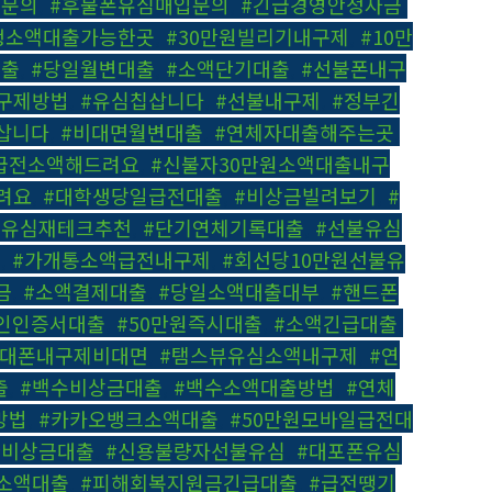
출문의
,
#후불폰유심매입문의
,
#긴급경영안정자금
,
생소액대출가능한곳
,
#30만원빌리기내구제
,
#10만
대출
,
#당일월변대출
,
#소액단기대출
,
#선불폰내구
구제방법
,
#유심칩삽니다
,
#선불내구제
,
#정부긴
삽니다
,
#비대면월변대출
,
#연체자대출해주는곳
,
급전소액해드려요
,
#신불자30만원소액대출내구
려요
,
#대학생당일급전대출
,
#비상금빌려보기
,
#
#유심재테크추천
,
#단기연체기록대출
,
#선불유심
출
,
#가개통소액급전내구제
,
#회선당10만원선불유
금
,
#소액결제대출
,
#당일소액대출대부
,
#핸드폰
공인인증서대출
,
#50만원즉시대출
,
#소액긴급대출
,
휴대폰내구제비대면
,
#탬스뷰유심소액내구제
,
#연
출
,
#백수비상금대출
,
#백수소액대출방법
,
#연체
방법
,
#카카오뱅크소액대출
,
#50만원모바일급전대
한비상금대출
,
#신용불량자선불유심
,
#대포폰유심
소액대출
,
#피해회복지원금긴급대출
,
#급전땡기