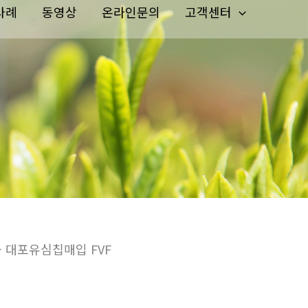
사례
동영상
온라인문의
고객센터
 대포유심칩매입 FVF