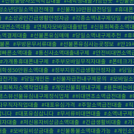
,
#신용불량자소액작업대출
,
#대학생대출가능한곳
,
#선불
청소년당일소액급전해결
,
#신불자10만원급전당일
,
#휴대
출
,
#소상공인긴급생활안정자금
,
#각종소액내구제당일
,
#인
비대면소액대출
,
#연체자모바일대출방법
,
#신용회복중소액
소액결제대출
,
#선불폰유심매매
,
#당일소액내구제추천
,
#휴
선불폰
,
#무방문무서류대출
,
#선불폰유심사는곳정보
,
#만1
생빠른소액대출
,
#통신사소액대출내구제
,
#안전비대면소액
#가개통휴대폰내구제
,
#주부모바일무직자대출
,
#폰테크가
대학생50만원소액대출
,
#정부지원긴급생활안정자금
,
#당일
급전가능
,
#당일개인돈
,
#신불자급전내구제문의
,
#모바일
용회복자소액작업대출
,
#개인신불회생내구제
,
#용돈버는어
탬스뷰선불유심내구제정식업체
,
#비대면초소액급전대출
,
체자무직자작업대출
,
#대포유심가격
,
#주말소액급전대출
,
#
삽니다
,
#대포유심삽니다
,
#무서류비대면대출
,
#소액내구제
체자대출
,
#저신용자비상금소액대출
,
#긴급생활비대출
,
#가
대출
,
#모바일비상금대출
,
#신불통불소액대출가능
,
#개인소