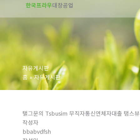
한국프라우
대창공업
텐
츠
로
건
너
뛰
기
자유게시판
홈
자유게시판
탤그문의 Tsbusim 무직자통신연체자대출 탬
작성자
bbabvdfsh