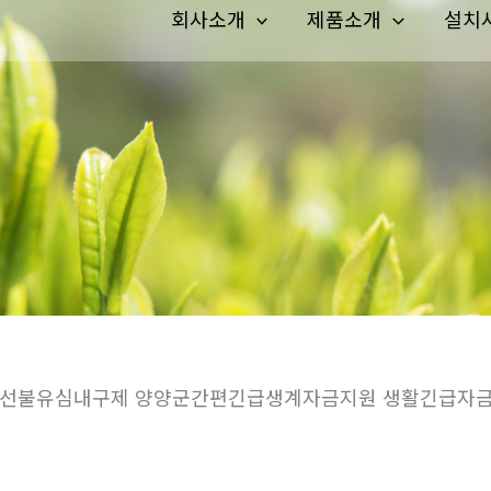
회사소개
제품소개
설치
스뷰선불유심내구제 양양군간편긴급생계자금지원 생활긴급자금