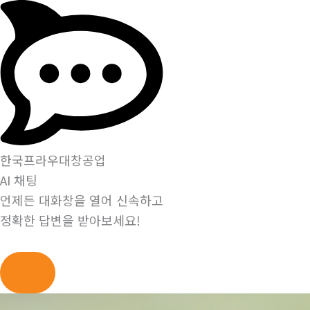
한국프라우대창공업
AI 채팅
언제든 대화창을 열어 신속하고
정확한 답변을 받아보세요!
콘