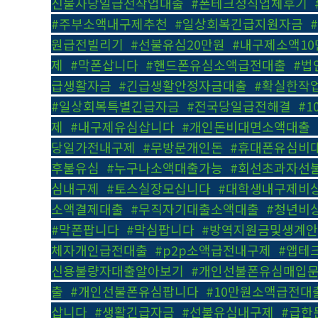
신불자당일급전작업대출
,
#폰테크정식업체후기
,
#주부소액내구제추천
,
#일상회복긴급지원자금
,
원급전빌리기
,
#선불유심20만원
,
#내구제소액10
제
,
#막폰삽니다
,
#핸드폰유심소액급전대출
,
#법
급생활자금
,
#긴급생활안정자금대출
,
#확실한작
#일상회복특별긴급자금
,
#전국당일급전해결
,
#
제
,
#내구제유심삽니다
,
#개인돈비대면소액대출
,
당일가전내구제
,
#무방문개인돈
,
#휴대폰유심비
후불유심
,
#누구나소액대출가능
,
#회선초과자선
심내구제
,
#토스실장모십니다
,
#대학생내구제비
소액결제대출
,
#무직자기대출소액대출
,
#청년비
#막폰팝니다
,
#막심팝니다
,
#방역지원금및생계
체자개인급전대출
,
#p2p소액급전내구제
,
#앱테
신용불량자대출알아보기
,
#개인선불폰유심매입
출
,
#개인선불폰유심팝니다
,
#10만원소액급전대
삽니다
,
#생활긴급자금
,
#선불유심내구제
,
#급한