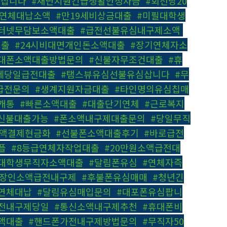
폰삽니다
,
#재난지원긴급생활안정자금
,
#회선당20
폰연체대납소액
,
#만19세비상금대출
,
#미필대학생
터넷무담보소액대출
,
#급전선불유심내구제소액
,
대출
,
#24시비대면개인돈소액대출
,
#장기연체자소
대폰소액대출방법문의
,
#신불자무조건대출
,
#휴
9세당일급전대출
,
#탬스뷰유심선불유심삽니다
,
#무
급전문의
,
#생계지원자금대출
,
#타인명의유심칩매
개통
,
#빠른소액대출
,
#대출단기연체
,
#근로복지
신불대출가능
,
#폰소액내구제대출문의
,
#당일무직
소액결제현금화
,
#선불폰소액대출후기
,
#바로급전
플
,
#8등급연체자작업대출
,
#20만원소액급전대
#대학생무직자소액대출
,
#달림폰유심
,
#연체자즉
직장인소액급전내구제
,
#후불폰유심매매
,
#청년긴
연체대납
,
#달림유심매입문의
,
#대포폰유심팝니
전내구제당일
,
#통신소액내구제추천
,
#휴대폰비
액대출
,
#핸드폰가전내구제방법문의
,
#무직자50