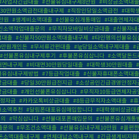
#사업자긴급대출
,
#선불유심내구제8만원
,
#비상금소액대
#30만원소액급전대출내구제
,
#직장인당일소액급전
,
#대학
만원
,
#생계비소액대출
,
#선불유심개통매입
,
#대출연체자
인소액작업대출문의
,
#무직자모바일비상금대출
,
#신불자내
업대출
,
#신불자50만원소액대출내구제
,
#타인명의선불유심
10만원개인돈
,
#무서류간편대출
,
#lg당일소액내구제대출
,
#
#선불폰유심내구제후기
,
#후불폰유심삽니다
,
#소액달돈드
대면내구제
,
#비대면30만원당일대출
,
#대학생30만원대출
,
불유심내구제방법
,
#7등급작업대출
,
#신불자휴대폰소액대
상금대출
,
#당일30만원급전지급
,
#소상공인긴급경영안정자
상금대출
,
#개인선불폰유심삽니다
,
#무직자10등급연체자
안정자금
,
#카카오톡비상금대출
,
#8등급무직자소액대출
,
#
크소액추천
,
#달림폰대포유심매입합니다
,
#대학생비상금대
문의
,
#막심삽니다
,
#선불대포폰매입문의
,
#선불폰유심개통
출문의
,
#무조건소액대출
,
#선불유심내구제10만원
,
#쏠편
돈소액대출내구제
,
#연체대납소액내구제
,
#긴급생계비지원