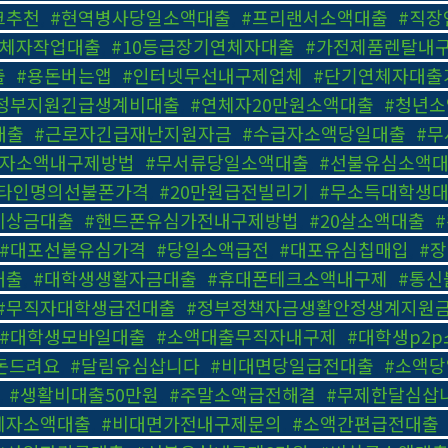
크추천
,
#현역병사당일소액대출
,
#프리랜서소액대출
,
#직장
연체자작업대출
,
#10등급장기연체자대출
,
#가전제품렌탈내
출
,
#용돈버는앱
,
#인터넷무선내구제업체
,
#단기연체자대출
정부지원긴급생계비대출
,
#연체자20만원소액대출
,
#청년
대출
,
#근로자긴급재난지원자금
,
#수급자소액당일대출
,
#
불자소액내구제방법
,
#무서류당일소액대출
,
#선불유심소액
#타인명의선불폰가격
,
#20만원급전빌리기
,
#무소득대학생
비상금대출
,
#핸드폰유심가전내구제방법
,
#20살소액대출
,
#대포선불유심가격
,
#당일소액급전
,
#대포유심칩매입
,
#
대출
,
#대학생생활자금대출
,
#휴대폰테크소액내구제
,
#통신
#무직자대학생급전대출
,
#정부정책자금생활안정생계지원
#대학생모바일대출
,
#소액대출무직자내구제
,
#대학생p2
돈드려요
,
#달림유심삽니다
,
#비대면당일급전대출
,
#소액
,
#생활비대출50만원
,
#주말소액급전해결
,
#무제한달심삽
체자소액대출
,
#비대면가전내구제문의
,
#소액간편급전대출