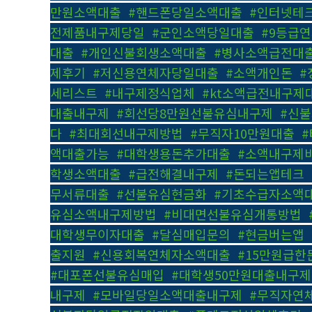
만원소액대출
,
#핸드폰당일소액대출
,
#인터넷테
전제품내구제당일
,
#군인소액당일대출
,
#9등급
대출
,
#개인신불회생소액대출
,
#병사소액급전대
제후기
,
#저신용연체자당일대출
,
#소액개인돈
,
#
세리스트
,
#내구제정식업체
,
#kt소액급전내구제
대출내구제
,
#회선당8만원선불유심내구제
,
#신
다
,
#최대회선내구제방법
,
#무직자10만원대출
,
액대출가능
,
#대학생용돈추가대출
,
#소액내구제
학생소액대출
,
#급전해결내구제
,
#돈되는앱테크
,
무서류대출
,
#선불유심현금화
,
#기초수급자소액
유심소액내구제방법
,
#비대면선불유심개통방법
,
대학생무이자대출
,
#달심매입문의
,
#현금버는앱
,
출지원
,
#신용회복연체자소액대출
,
#15만원급한
#대포폰선불유심매입
,
#대학생50만원대출내구제
내구제
,
#모바일당일소액대출내구제
,
#무직자연