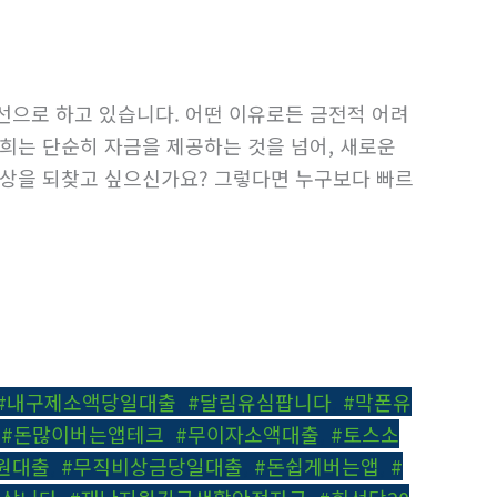
선으로 하고 있습니다. 어떤 이유로든 금전적 어려
희는 단순히 자금을 제공하는 것을 넘어, 새로운
일상을 되찾고 싶으신가요? 그렇다면 누구보다 빠르
#내구제소액당일대출
,
#달림유심팝니다
,
#막폰유
,
#돈많이버는앱테크
,
#무이자소액대출
,
#토스소
원대출
,
#무직비상금당일대출
,
#돈쉽게버는앱
,
#