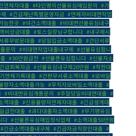
인연체자대출
,
#타인명의선불유심매입문의
,
#가
구제
,
#긴급재난특별운영자금
,
#연체자비대면작업
가능한곳
,
#야간소액대출
,
#비대면선불유심내구
소액비상금대출
,
#토스실장님구합니다
,
#내구제시
무서류무방문대출
,
#당일입금소액대출
,
#간단서류
대출문의
,
#비대면작업대출내구제
,
#선불유심팝니
대출
,
#30만원급전
,
#선불폰유심팝니다
,
#신불자소
#긴급회복자금
,
#선불유심내구제20만원
,
#착한대
장기연체기록대출
,
#간편무서류소액대출
,
#모바일
불량자소액대출가능
,
#무직자모바일소액대출
,
#
금
,
#비대면유심개통문의
,
#주말당일비대면대출
,
#
p소액대출
,
#신용불량자연체자대출
,
#긴급생계대
당일급전대출
,
#과다대출자소액대출
,
#무기명유심
,
니다
,
#선불폰유심매입정식업체
,
#소액대출50만원
,
#긴급소액대출내구제
,
#긴급자금직장인대출
,
#