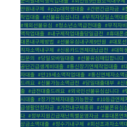
군미필대학생작업대출
,
#회선당9만원소액내구제
만원내구제
,
#p2p대학생대출
,
#간편긴급자금
,
#
작업대출
,
#선불유심삽니다
,
#무직자당일소액대
#해외선불유심
,
#청소년소액급전대출
,
#무직자
액작업대출
,
#내구제작업대출당일급전
,
#휴대폰
대폰내구제방법
,
#선불유심내구제9만원
,
#대포
직자소액내구제
,
#신용카드연체대납급전
,
#대학
입문의
,
#당일모바일대출
,
#선불유심매입합니다
,
공단긴급생계비대출
,
#통신장기연체작업대출
,
#
자대출
,
#만19세소액작업대출
,
#통신연체자소액
드려요
,
#신불가능소액급전
,
#당일대출대부
,
#신
출
,
#급전대출드려요
,
#외국인선불유심삽니다
,
#
시대출
,
#장기연체자대출가능한곳
,
#10등급연
급생활안정자금
,
#가전내구제종류
,
#선불폰유심
다
,
#정부지원긴급재난특별운영자금
,
#휴대폰연
상금소액대출
,
#정수기내구제
,
#회선초과자소액