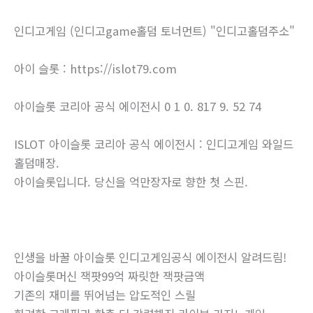
인디고게임 (인디고game홀덤 토너먼트) "인디고홀덤주소"
아이 슬롯 : https://islot79.com
아이슬롯 코리아 공식 에이전시 0 1 0. 817 9. 52 74
ISLOT 아이슬롯 코리아 공식 에이전시 : 인디고게임 와일드
홀덤매장.
아이슬롯입니다. 당신을 억만장자로 향한 첫 스핀.
인생을 바꿀 아이슬롯 인디고게임공식 에이전시 알려드림!
아이슬롯머신 잭팟99억 짜릿한 잭팟금액
기존의 재미를 뛰어넘는 압도적인 스릴