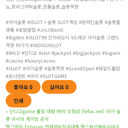
노,프라그마틱슬롯,정품슬롯,슬롯잭팟
#아이슬롯 #ISLOT I-슬롯 SLOT게임 #온라인슬롯 #슬롯플
랫폼 #로얄클럽 #JinJiBaoXi
#BigWin #iSLOT99 진지바오시 5드래곤 아이슬롯 그랜드
잭팟 타이거 #INDIGOISLOT
#WILD #인디오 #slot #jackpot #bigjackpot #bigwin
#casino #luxurycasino
#iSLOT #아이슬롯 #슬롯잭팟 #GrandOpen #와일드홀덤
#토너먼트 #아이 #SLOTGAME
좋아요
0
싫어요
0
인쇄
«
인디­고ga­me 횰덤 대형 99억 당첨금 {fefas.net} 아이-슬
룟 아시아 게이밍 공식
탤그문의 Tsbusim 연체자비상금대출 탬스뷰선불유심내구