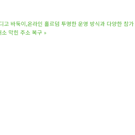
7.4% 인디­고 바­둑이,온라인 홀르덤 투명한 운영 방식과 다양한 참
내소 막힌 주소 복구
»