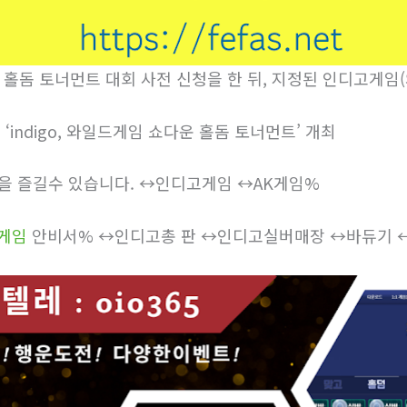
 홀돔 토너먼트 대회 사전 신청을 한 뒤, 지정된 인디­고게
‘indigo, 와일드게­임 쇼다운 홀돔 토너먼트’ 개최
을 즐길수 있습니다. ↔인디­고게­임 ↔AK게­임%
게­임
안비서% ↔인디­고총 판 ↔인디­고실버매장 ↔바듀기 