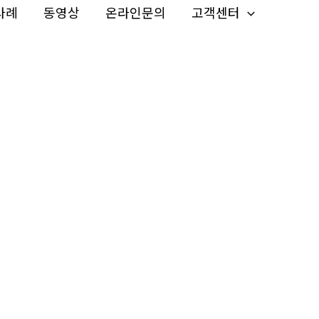
사례
동영상
온라인문의
고객센터