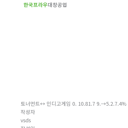
한국프라우
대창공업
텐
츠
로
건
너
뛰
기
자유게시판
홈
자유게시판
토너먼트↔ 인디­고게­임 0. 10.81.7 9.→5.2
작성자
vsds