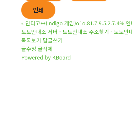
인쇄
«
인디­고↔(indigo 개임)o1o.81.7 9.5.2.
토토안내소 서버 - 토토안내소 주소찾기 - 토토안
목록보기
답글쓰기
글수정
글삭제
Powered by KBoard