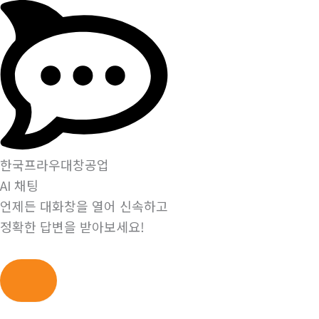
한국프라우대창공업
AI 채팅
언제든 대화창을 열어 신속하고
정확한 답변을 받아보세요!
콘