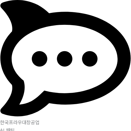
한국프라우대창공업
AI 채팅