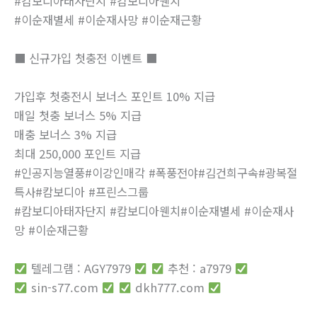
#캄보디아태자단지 #캄보디아웬치
#이순재별세 #이순재사망 #이순재근황
■ 신규가입 첫충전 이벤트 ■
가입후 첫충전시 보너스 포인트 10% 지급
매일 첫충 보너스 5% 지급
매충 보너스 3% 지급
최대 250,000 포인트 지급
#인공지능열풍#이강인매각 #폭풍전야#김건희구속#광복절
특사#캄보디아 #프린스그룹
#캄보디아태자단지 #캄보디아웬치#이순재별세 #이순재사
망 #이순재근황
텔레그램 : AGY7979
추천 : a7979
sin-s77.com
dkh777.com