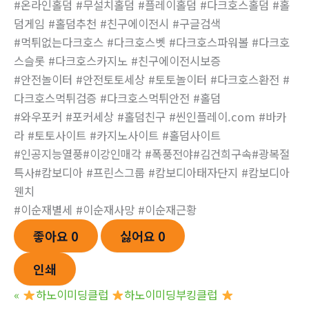
#온라인홀덤 #무설치홀덤 #플레이홀덤 #다크호스홀덤 #홀
덤게임 #홀덤추천 #친구에이전시 #구글검색
#먹튀없는다크호스 #다크호스벳 #다크호스파워볼 #다크호
스슬롯 #다크호스카지노 #친구에이전시보증
#안전놀이터 #안전토토세상 #토토놀이터 #다크호스환전 #
다크호스먹튀검증 #다크호스먹튀안전 #홀덤
#와우포커 #포커세상 #홀덤친구 #씬인플레이.com #바카
라 #토토사이트 #카지노사이트 #홀덤사이트
#인공지능열풍#이강인매각 #폭풍전야#김건희구속#광복절
특사#캄보디아 #프린스그룹 #캄보디아태자단지 #캄보디아
웬치
#이순재별세 #이순재사망 #이순재근황
좋아요
0
싫어요
0
인쇄
«
하노이미딩클럽
하노이미딩부킹클럽