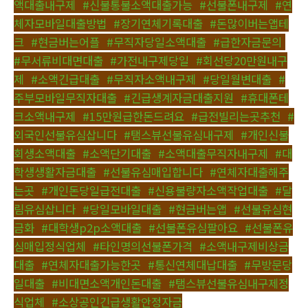
액대출내구제
,
#신불통불소액대출가능
,
#선불폰내구제
,
#연
체자모바일대출방법
,
#장기연체기록대출
,
#돈많이버는앱테
크
,
#현금버는어플
,
#무직자당일소액대출
,
#급한자금문의
,
#무서류비대면대출
,
#가전내구제당일
,
#회선당20만원내구
제
,
#소액긴급대출
,
#무직자소액내구제
,
#당일월변대출
,
#
주부모바일무직자대출
,
#긴급생계자금대출지원
,
#휴대폰테
크소액내구제
,
#15만원급한돈드려요
,
#급전빌리는곳추천
,
#
외국인선불유심삽니다
,
#탬스뷰선불유심내구제
,
#개인신불
회생소액대출
,
#소액단기대출
,
#소액대출무직자내구제
,
#대
학생생활자금대출
,
#선불유심매입합니다
,
#연체자대출해주
는곳
,
#개인돈당일급전대출
,
#신용불량자소액작업대출
,
#달
림유심삽니다
,
#당일모바일대출
,
#현금버는앱
,
#선불유심현
금화
,
#대학생p2p소액대출
,
#선불폰유심팔아요
,
#선불폰유
심매입정식업체
,
#타인명의선불폰가격
,
#소액내구제비상금
대출
,
#연체자대출가능한곳
,
#통신연체대납대출
,
#무방문당
일대출
,
#비대면소액개인돈대출
,
#탬스뷰선불유심내구제정
식업체
,
#소상공인긴급생활안정자금