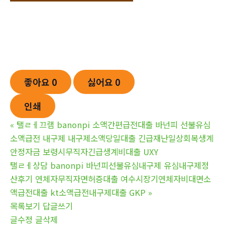
좋아요
0
싫어요
0
인쇄
«
탤ㄹㅔ끄램 banonpi 소액간편급전대출 바넌피 선불유심
소액급전 내구제 내구제소액당일대출 긴급재난일상회복생계
안정자금 보령시무직자긴급생계비대출 UXY
탤ㄹㅔ상담 banonpi 바넌피선불유심내구제 유심내구제정
산후기 연체자무직자면허증대출 여수시장기연체자비대면소
액급전대출 kt소액급전내구제대출 GKP
»
목록보기
답글쓰기
글수정
글삭제