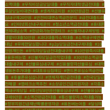
소액대출
,
#무직비상금당일대출
,
#무직자대학생급전대출
,
#
주말당일비대면대출
,
#생계자금지원
,
#30만원급전
,
#선불유
심내구제20만원
,
#안전비대면소액급전문의
,
#급전대출드려
요
,
#인터넷회선내구제문의
,
#청소년소액급전대출
,
#휴대폰
연체대납소액
,
#현금화가능한앱테크
,
#신불자내구제방법
,
#
생활비대출50만원
,
#과다대출자소액대출
,
#소액내구제연체
대납
,
#무제한달심팝니다
,
#p2p당일급전내구제대출
,
#10
만원개인돈
,
#무직자당일급전대출내구제
,
#10만원즉시대출
,
#용돈버는앱
,
#신불자당일급전작업대출
,
#30만원소액급전
대출내구제
,
#선불유심내구제
,
#신용불량자선불유심
,
#대학
생용돈추가대출
,
#대포유심칩매입
,
#핸드폰유심소액급전대
출
,
#후불폰유심삽니다
,
#연체자개인급전대출
,
#전국당일급
전해결
,
#앱테크소액추천
,
#소상공인긴급지원자금
,
#각종소
액내구제당일
,
#회선당8만원선불유심내구제
,
#선불유심내
구제9만원
,
#소액간편급전대출
,
#통신불량자소액대출가능
,
#정부지원긴급재난특별운영자금
,
#용돈버는어플
,
#달심매