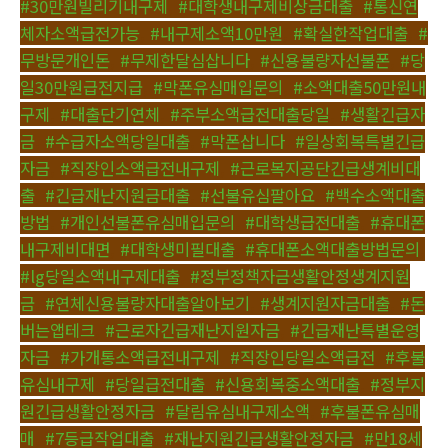
#30만원빌리기내구제
,
#대학생내구제비상금대출
,
#통신연
체자소액급전가능
,
#내구제소액10만원
,
#확실한작업대출
,
#
무방문개인돈
,
#무제한달심삽니다
,
#신용불량자선불폰
,
#당
일30만원급전지급
,
#막폰유심매입문의
,
#소액대출50만원내
구제
,
#대출단기연체
,
#주부소액급전대출당일
,
#생활긴급자
금
,
#수급자소액당일대출
,
#막폰삽니다
,
#일상회복특별긴급
자금
,
#직장인소액급전내구제
,
#근로복지공단긴급생계비대
출
,
#긴급재난지원금대출
,
#선불유심팔아요
,
#백수소액대출
방법
,
#개인선불폰유심매입문의
,
#대학생급전대출
,
#휴대폰
내구제비대면
,
#대학생미필대출
,
#휴대폰소액대출방법문의
,
#lg당일소액내구제대출
,
#정부정책자금생활안정생계지원
금
,
#연체신용불량자대출알아보기
,
#생계지원자금대출
,
#돈
버는앱테크
,
#근로자긴급재난지원자금
,
#긴급재난특별운영
자금
,
#가개통소액급전내구제
,
#직장인당일소액급전
,
#후불
유심내구제
,
#당일급전대출
,
#신용회복중소액대출
,
#정부지
원긴급생활안정자금
,
#달림유심내구제소액
,
#후불폰유심매
매
,
#7등급작업대출
,
#재난지원긴급생활안정자금
,
#만18세