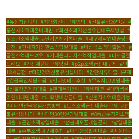
#유심칩삽니다
,
#최대회선내구제방법
,
#선불유심20만원
,
#
통신사소액대출비대면
,
#회선초과자선불유심내구제방법
,
#
무조건소액대출
,
#단기연체기록대출
,
#내구제작업대출당일
급전
,
#연체자가능한소액당일대출
,
#비상금소액대출문의
,
#
급전소액해드려요
,
#기대출과다자소액작업대출
,
#바로급전
드려요
,
#가전제품내구제당일
,
#p2p소액급전내구제
,
#만
18세급전
,
#타인명의선불유심삽니다
,
#간단서류대출내구제
,
#긴급국민지원자금
,
#인터넷테크추천
,
#무직자10만원대출
,
#신불자연체자대출
,
#핸대폰가전내구제비대면
,
#대학생온
라인비대면대출
,
#대학생비상금대출
,
#신불자소액대출가능
,
#비대면선불유심개통방법
,
#토스소액급전대출내구제
,
#선
불유심삽니다
,
#비대면30만원당일대출
,
#8등급무직자소액
대출
,
#군인소액당일대출
,
#선불대포폰매입문의
,
#당일대출
대부
,
#주부소액내구제추천
,
#대학생생활비대출
,
#막심팝니