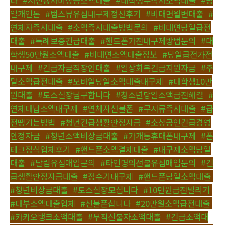
다
,
#저신용자비상금소액대출
,
#대학생무직자소액대출
,
#당
일개인돈
,
#탬스뷰유심내구제정산후기
,
#비대면월변대출
,
#
연체자즉시대출
,
#소액즉시대출방법문의
,
#비대면당일급전
대출
,
#특례보증긴급대출
,
#핸드폰가전내구제방법문의
,
#대
학생50만원소액대출
,
#비대면소액대출정보
,
#당일급전가전
내구제
,
#긴급자금직장인대출
,
#일상회복긴급지원자금
,
#주
말소액급전대출
,
#모바일당일소액대출내구제
,
#대학생10만
원대출
,
#토스실장님구합니다
,
#청소년당일소액급전해결
,
#
연체대납소액내구제
,
#연체자선불폰
,
#무서류즉시대출
,
#급
전땡기는방법
,
#청년긴급생활안정자금
,
#소상공인긴급경영
안정자금
,
#청년소액비상금대출
,
#가개통휴대폰내구제
,
#폰
테크정식업체후기
,
#핸드폰소액결제대출
,
#내구제소액당일
대출
,
#달림유심매입문의
,
#타인명의선불유심매입문의
,
#긴
급생활안정자금대출
,
#정수기내구제
,
#핸드폰당일소액대출
,
#청년비상금대출
,
#토스실장모십니다
,
#10만원급전빌리기
,
#대부소액대출업체
,
#선불폰삽니다
,
#20만원소액급전대출
,
#카카오뱅크소액대출
,
#무직신불자소액대출
,
#긴급소액대