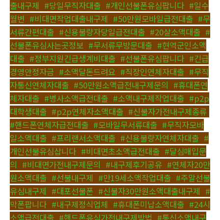
출내구제
,
#당일무직자대출
,
#개인선불폰유심팝니다
,
#일수
월변
,
#비대면작업대출내구제
,
#50만원모바일급전대출
,
#무
서류간편대출
,
#신용불량자당일급전대출
,
#20살소액대출
,
#
선불폰유심사는곳정보
,
#무서류무방문대출
,
#현역군인소액
대출
,
#정부지원긴급생계비대출
,
#선불폰유심팝니다
,
#긴급
경영안정자금
,
#소액달돈드려요
,
#직장인연체자대출
,
#무직
자통신연체자대출
,
#50만원소액급전내구제문의
,
#휴대폰연
체자대출
,
#병사소액급전대출
,
#소액내구제작업대출
,
#p2p
대학생대출
,
#p2p연체자소액대출
,
#신불자가전내구제종류
,
#핸드폰연체자급전대출
,
#모바일무서류대출
,
#무직자모바
일소액대출
,
#프리랜서소액대출
,
#신용불량자연체자대출
,
#
개인선불유심삽니다
,
#비대면초소액급전대출
,
#달심매입문
의
,
#비대면가전내구제문의
,
#내구제후기공유
,
#연체자20만
원소액대출
,
#선불내구제
,
#만19세소액작업대출
,
#주말선불
유심내구제
,
#대포선불폰
,
#신불자30만원소액대출내구제
,
#
막폰팝니다
,
#내구제정식업체
,
#휴대폰미납소액대출
,
#24시
소액급전대출
,
#핸드폰유심가전내구제방법
,
#통신소액내구