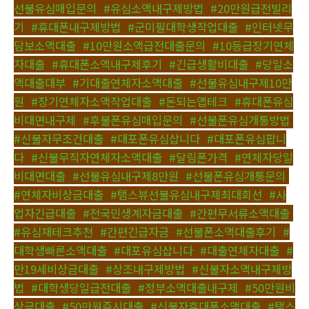
선불유심매입문의
,
#유심소액내구제방법
,
#20만원급전빌리
기
,
#휴대폰내구제방법
,
#군미필대학생작업대출
,
#인터넷무
담보소액대출
,
#10만원소액급전대출문의
,
#10등급장기연체
자대출
,
#휴대폰소액내구제후기
,
#긴급생활비대출
,
#당일소
액대출대부
,
#기대출연체자소액대출
,
#선불유심내구제10만
원
,
#장기연체자소액작업대출
,
#돈되는앱테크
,
#휴대폰유심
비대면내구제
,
#후불폰유심매입문의
,
#선불폰유심개통방법
,
#신불자무조건대출
,
#대포폰유심삽니다
,
#대포폰유심팝니
다
,
#신불무직자연체자소액대출
,
#달림폰가격
,
#연체자당일
비대면대출
,
#선불유심내구제8만원
,
#선불폰유심개통문의
,
#연체자비상금대출
,
#탬스뷰선불유심내구제최대회선
,
#사
업자긴급대출
,
#전국민생계자금대출
,
#간편무서류소액대출
,
#유심재테크추천
,
#간편긴급자금
,
#선불폰소액대출후기
,
#
대학생빠른소액대출
,
#대포유심삽니다
,
#대출연체자대출
,
#
만19세비상금대출
,
#상조내구제방법
,
#신불자소액내구제방
법
,
#대학생당일급전대출
,
#정부소액대출내구제
,
#50만원비
상금대출
,
#50만원즉시대출
,
#신불자휴대폰소액대출
,
#탬스