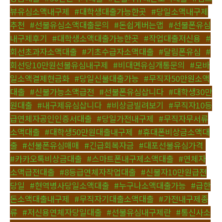
뷰유심소액내구제
,
#대학생대출가능한곳
,
#당일소액내구제
추천
,
#선불유심소액대출문의
,
#돈쉽게버는앱
,
#선불폰유심
내구제후기
,
#대학생소액대출가능한곳
,
#작업대출저신용
,
#
회선초과자소액대출
,
#기초수급자소액대출
,
#달림폰유심
,
#
회선당10만원선불유심내구제
,
#비대면유심개통문의
,
#모바
일소액결제현금화
,
#당일신불대출가능
,
#무직자50만원소액
대출
,
#신불가능소액급전
,
#선불폰유심삽니다
,
#대학생30만
원대출
,
#내구제유심삽니다
,
#비상금빌려보기
,
#무직자10등
급연체자공인인증서대출
,
#당일가전내구제
,
#무직자무서류
소액대출
,
#대학생50만원대출내구제
,
#휴대폰비상금소액대
출
,
#선불폰유심매매
,
#긴급회복자금
,
#대포선불유심가격
,
#카카오톡비상금대출
,
#스마트폰내구제소액대출
,
#연체자
소액급전대출
,
#8등급연체자작업대출
,
#신불자10만원급전
당일
,
#현역병사당일소액대출
,
#누구나소액대출가능
,
#급한
돈소액대출내구제
,
#무직자기대출소액대출
,
#가전내구제종
류
,
#저신용연체자당일대출
,
#선불유심내구제란
,
#통신사소