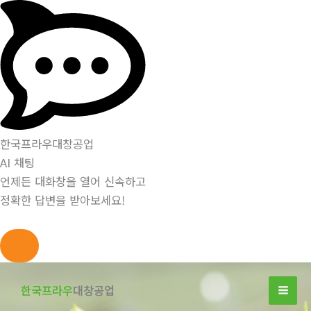
한국프라우대창공업
AI 채팅
언제든 대화창을 열어 신속하고
정확한 답변을 받아보세요!
콘
텐
한국프라우
대창공업
츠