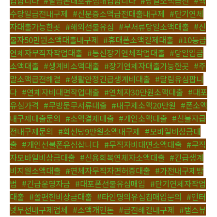
입합니다
,
#달림폰대포유심매입합니다
,
#당일소액급전
,
#백
수당일급전내구제
,
#신분증소액급전대출내구제
,
#단기연체
자대출가능한곳
,
#해외선불유심
,
#무서류당일소액대출
,
#신
불자50만원소액대출내구제
,
#휴대폰소액결제대출
,
#10등급
연체자무직자작업대출
,
#통신장기연체작업대출
,
#당일입금
소액대출
,
#생계비소액대출
,
#장기연체자대출가능한곳
,
#주
말소액급전해결
,
#생활안정긴급생계비대출
,
#달림유심팝니
다
,
#연체자비대면작업대출
,
#연체자30만원소액대출
,
#대포
유심가격
,
#무방문무서류대출
,
#내구제소액20만원
,
#폰소액
내구제대출문의
,
#소액결제대출
,
#개인소액대출
,
#신불자급
전내구제문의
,
#회선당9만원소액내구제
,
#모바일비상금대
출
,
#개인선불폰유심삽니다
,
#무직자비대면소액대출
,
#무직
자모바일비상금대출
,
#신용회복연체자소액대출
,
#긴급생계
비지원소액대출
,
#연체자무직자면허증대출
,
#가전내구제방
법
,
#긴급운영자금
,
#대포폰선불유심매입
,
#단기연체자작업
대출
,
#쏠편한비상금대출
,
#타인명의유심칩매입문의
,
#인터
넷무선내구제업체
,
#소액개인돈
,
#급전해결내구제
,
#탬스뷰