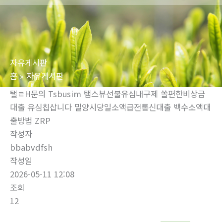
로
건
너
뛰
자유게시판
기
홈
자유게시판
탤ㄹH문의 Tsbusim 탬스뷰선불유심내구제 쏠편한비상금
대출 유심칩삽니다 밀양시당일소액급전통신대출 백수소액대
출방법 ZRP
작성자
bbabvdfsh
작성일
2026-05-11 12:08
조회
12