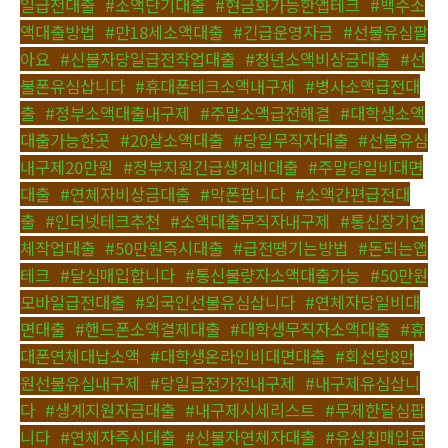
일급전대출
,
#소액단기대출
,
#현금화가능한앱테크
,
#백수소
액대출방법
,
#만18세소액대출
,
#긴급운영자금
,
#선불유심팔
아요
,
#신불자당일급전작업대출
,
#청년소액비상금대출
,
#선
불폰유심삽니다
,
#휴대폰테크소액내구제
,
#병사소액급전대
출
,
#정부소액대출내구제
,
#주말소액급전해결
,
#대학생소액
대출가능한곳
,
#20살소액대출
,
#당일무직자대출
,
#선불유심
내구제20만원
,
#정부지원긴급생계비대출
,
#주말당일비대면
대출
,
#연체자비상금대출
,
#막폰팝니다
,
#소액간편급전대
출
,
#인터넷테크추천
,
#소액대출무직자내구제
,
#통신장기연
체작업대출
,
#50만원즉시대출
,
#급전땡기는방법
,
#돈되는앱
테크
,
#달심매입합니다
,
#통신불량자소액대출가능
,
#50만원
모바일급전대출
,
#외국인선불유심삽니다
,
#연체자당일비대
면대출
,
#핸드폰소액결제대출
,
#대학생무직자소액대출
,
#휴
대폰연체대납소액
,
#대학생온라인비대면대출
,
#회선당8만
원선불유심내구제
,
#당일급전가전내구제
,
#내구제유심삽니
다
,
#생계지원자금대출
,
#내구제시세리스트
,
#무제한달심팝
니다
,
#연체자즉시대출
,
#신불자연체자대출
,
#유심칩매입문