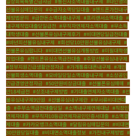
일상회복특별긴급자금
,
#통신사소액대출내구제
,
#타인명의
선불유심매입문의
,
#수급자소액당일대출
,
#핸드폰가전내구
제방법문의
,
#급한돈소액대출내구제
,
#프리랜서소액대출
,
#
내구제작업대출당일급전
,
#무직자연체자소액대출
,
#무소득
대학생대출
,
#선불폰유심내구제후기
,
#비대면당일급전대출
,
#바넌피선불유심내구제
,
#회선당10만원선불유심내구제
,
#
선불폰유심팝니다
,
#비대면선불유심개통방법
,
#미필대학생
작업대출
,
#핸드폰유심소액급전대출
,
#주말선불유심내구제
,
#정부지원긴급생활안정자금
,
#가개통휴대폰내구제
,
#개인
신불회생소액대출
,
#모바일당일소액대출내구제
,
#소상공인
긴급경영안정자금
,
#50만원비상금대출
,
#선불폰유심매매
,
#
만18세급전
,
#상조내구제방법
,
#기대출연체자소액대출
,
#선
불유심내구제9만원
,
#선불유심내구제란
,
#무서류비대면대
출
,
#주부소액급전대출당일
,
#소액내구제연체대납
,
#직장인
연체자대출
,
#무직자10등급연체자공인인증서대출
,
#소액결
제대출
,
#카카오뱅크소액대출
,
#달림유심매입문의
,
#비대면
30만원당일대출
,
#비대면소액대출정보
,
#가전내구제방법
,
#