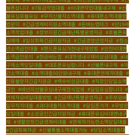
불폰삽니다
,
#7등급작업대출
,
#비대면작업대출내구제
,
#선
불유심후불유심
,
#무직신불자소액대출
,
#휴대폰소액대출방
법문의
,
#긴급생계비지원소액대출
,
#돈버는앱테크
,
#만19세
소액작업대출
,
#정부지원긴급재난특별운영자금
,
#후불폰유
심매매
,
#일상회복긴급지원자금
,
#긴급경영안정자금
,
#청소
년소액급전대출
,
#핸드폰유심가전내구제방법
,
#안전비대면
소액급전문의
,
#현금버는앱
,
#대학생내구제비상금대출
,
#내
구제소액당일대출
,
#대포폰유심팝니다
,
#선불폰내구제
,
#야
간소액대출
,
#소액대출50만원내구제
,
#휴대폰연체자대출
,
#
신용불량자긴급지원금
,
#백수비상금대출
,
#직장인당일소액
급전
,
#바넌피선불유심내구제정식업체
,
#달림유심팝니다
,
#
연체자모바일대출방법
,
#긴급재난특별운영자금
,
#주부모바
일무직자대출
,
#과다대출자소액대출
,
#달림폰가격
,
#무방문
당일대출
,
#소상공인긴급지원자금
,
#휴대폰유심비대면내구
제
,
#생활안정긴급생계비대출
,
#연체자가능한소액당일대출
,
#긴급회복자금
,
#신불통불소액대출가능
,
#당일소액대출대