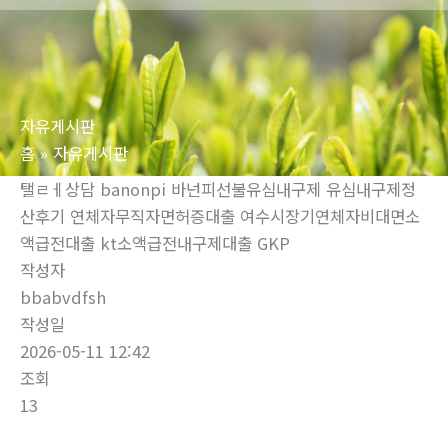
로
건
너
뛰
자유게시판
기
홈
자유게시판
탤ㄹㅔ상담 banonpi 바넌피선불유심내구제 유심내구제정
산후기 연체자무직자면허증대출 여수시장기연체자비대면소
액급전대출 kt소액급전내구제대출 GKP
작성자
bbabvdfsh
작성일
2026-05-11 12:42
조회
13