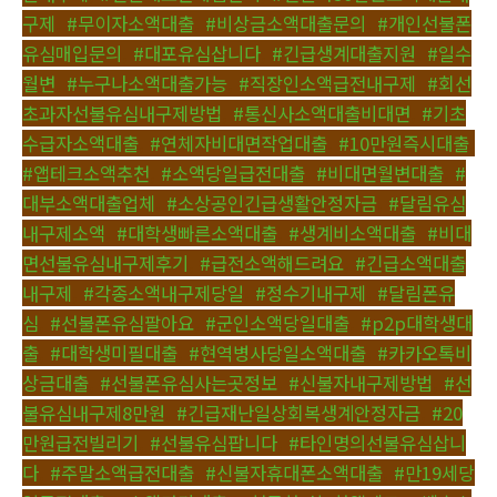
구제
,
#무이자소액대출
,
#비상금소액대출문의
,
#개인선불폰
유심매입문의
,
#대포유심삽니다
,
#긴급생계대출지원
,
#일수
월변
,
#누구나소액대출가능
,
#직장인소액급전내구제
,
#회선
초과자선불유심내구제방법
,
#통신사소액대출비대면
,
#기초
수급자소액대출
,
#연체자비대면작업대출
,
#10만원즉시대출
,
#앱테크소액추천
,
#소액당일급전대출
,
#비대면월변대출
,
#
대부소액대출업체
,
#소상공인긴급생활안정자금
,
#달림유심
내구제소액
,
#대학생빠른소액대출
,
#생계비소액대출
,
#비대
면선불유심내구제후기
,
#급전소액해드려요
,
#긴급소액대출
내구제
,
#각종소액내구제당일
,
#정수기내구제
,
#달림폰유
심
,
#선불폰유심팔아요
,
#군인소액당일대출
,
#p2p대학생대
출
,
#대학생미필대출
,
#현역병사당일소액대출
,
#카카오톡비
상금대출
,
#선불폰유심사는곳정보
,
#신불자내구제방법
,
#선
불유심내구제8만원
,
#긴급재난일상회복생계안정자금
,
#20
만원급전빌리기
,
#선불유심팝니다
,
#타인명의선불유심삽니
다
,
#주말소액급전대출
,
#신불자휴대폰소액대출
,
#만19세당