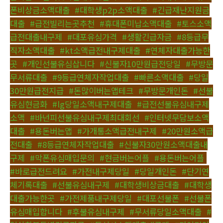
폰비상금소액대출
,
#대학생p2p소액대출
,
#긴급재난지원금
대출
,
#급전빌리는곳추천
,
#휴대폰미납소액대출
,
#토스소액
급전대출내구제
,
#대포유심가격
,
#생활긴급자금
,
#8등급무
직자소액대출
,
#kt소액급전내구제대출
,
#연체자대출가능한
곳
,
#개인선불유심삽니다
,
#신불자10만원급전당일
,
#무방문
무서류대출
,
#9등급연체자작업대출
,
#빠른소액대출
,
#당일
30만원급전지급
,
#돈많이버는앱테크
,
#무방문개인돈
,
#선불
유심현금화
,
#lg당일소액내구제대출
,
#급전선불유심내구제
소액
,
#바넌피선불유심내구제최대회선
,
#인터넷무담보소액
대출
,
#용돈버는앱
,
#가개통소액급전내구제
,
#20만원소액급
전대출
,
#8등급연체자작업대출
,
#신불자30만원소액대출내
구제
,
#막폰유심매입문의
,
#현금버는어플
,
#용돈버는어플
,
#바로급전드려요
,
#가전내구제당일
,
#당일개인돈
,
#단기연
체기록대출
,
#선불유심내구제
,
#대학생비상금대출
,
#대학생
대출가능한곳
,
#가전제품내구제당일
,
#대포선불폰
,
#선불폰
유심매입합니다
,
#후불유심내구제
,
#무서류당일소액대출
,
#