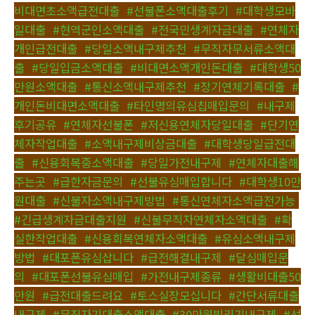
비대면초소액급전대출
,
#선불폰소액대출후기
,
#대학생모바
일대출
,
#현역군인소액대출
,
#전국민생계자금대출
,
#연체자
개인급전대출
,
#당일소액내구제추천
,
#무직자무서류소액대
출
,
#당일입금소액대출
,
#비대면소액개인돈대출
,
#대학생50
만원소액대출
,
#통신소액내구제추천
,
#장기연체기록대출
,
#
개인돈비대면소액대출
,
#타인명의유심칩매입문의
,
#내구제
후기공유
,
#연체자선불폰
,
#저신용연체자당일대출
,
#단기연
체자작업대출
,
#소액내구제비상금대출
,
#대학생당일급전대
출
,
#신용회복중소액대출
,
#당일가전내구제
,
#연체자대출해
주는곳
,
#급한자금문의
,
#선불유심매입합니다
,
#대학생10만
원대출
,
#신불자소액내구제방법
,
#통신연체자소액급전가능
,
#긴급생계자금대출지원
,
#신불무직자연체자소액대출
,
#확
실한작업대출
,
#신용회복연체자소액대출
,
#유심소액내구제
방법
,
#대포폰유심삽니다
,
#급전해결내구제
,
#달심매입문
의
,
#대포폰선불유심매입
,
#가전내구제종류
,
#생활비대출50
만원
,
#급전대출드려요
,
#토스실장모십니다
,
#간단서류대출
내구제
,
#무직자기대출소액대출
,
#30만원빌리기내구제
,
#선