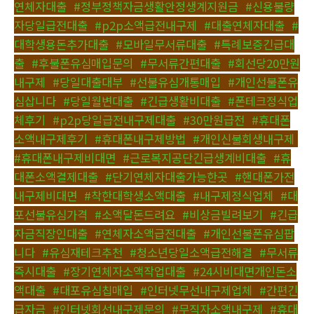
연체자대출
,
#정부정책자금생활안정생계지원금
,
#신용불량
자당일급전대출
,
#p2p소액급전내구제
,
#대출연체자대출
,
#
대학생용돈추가대출
,
#모바일무서류대출
,
#특례보증긴급대
출
,
#후불폰유심매입문의
,
#무서류간편대출
,
#회선당20만원
내구제
,
#당일대출대부
,
#선불유심개통매입
,
#개인선불폰유
심삽니다
,
#당일월변대출
,
#긴급생활비대출
,
#폰테크정식업
체후기
,
#p2p당일급전내구제대출
,
#30만원급전
,
#휴대폰
소액내구제후기
,
#휴대폰내구제방법
,
#개인신불회생내구제
,
#휴대폰내구제비대면
,
#근로복지공단긴급생계비대출
,
#휴
대폰소액결제대출
,
#단기연체자대출가능한곳
,
#핸대폰가전
내구제비대면
,
#착한대학생소액대출
,
#내구제정식업체
,
#대
포선불유심가격
,
#소액달돈드려요
,
#비상금빌려보기
,
#긴급
자금직장인대출
,
#연체자소액급전대출
,
#개인선불폰유심팝
니다
,
#유심재테크추천
,
#청소년당일소액급전해결
,
#무서류
즉시대출
,
#장기연체자소액작업대출
,
#24시비대면개인돈소
액대출
,
#대포유심칩매입
,
#인터넷무선내구제업체
,
#간편긴
급자금
,
#인터넷회선내구제문의
,
#무직자소액내구제
,
#휴대