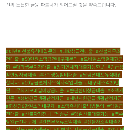
신의 든든한 금융 파트너가 되어드릴 것을 약속드립니다.
#바넌피선불유심매입문의
,
#대학생급전대출
,
#신불자무조
건대출
,
#50만원소액급전내구제문의
,
#모바일소액결제현금
화
,
#대학생무이자대출
,
#장기연체자대출가능한곳
,
#긴급생
활안정자금대출
,
#대학생생활비대출
,
#달림폰대포유심매입
합니다
,
#10등급연체자무직자작업대출
,
#내구제소액20만
원
,
#무직자모바일비상금대출
,
#쏠편한비상금대출
,
#소액개
인돈
,
#청년긴급생활안정자금
,
#재난지원긴급생활안정자금
,
#회선당9만원소액내구제
,
#소액즉시대출방법문의
,
#당일급
전대출
,
#신불자가전내구제종류
,
#당일신불대출가능
,
#백수
당일급전내구제
,
#간편무서류소액대출
,
#신불자소액대출가
능
,
#신불가능소액급전
,
#피해회복지원금긴급대출
,
#30만원