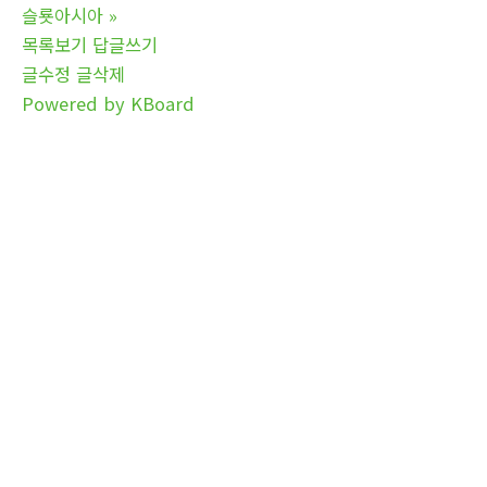
슬룟아시아
»
목록보기
답글쓰기
글수정
글삭제
Powered by KBoard