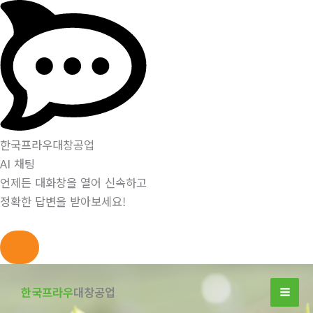
한국프라우대창공업
AI 채팅
언제든 대화창을 열어 신속하고
정확한 답변을 받아보세요!
콘
텐
한국프라우
대창공업
츠