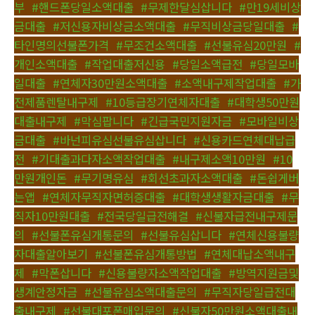
부
,
#핸드폰당일소액대출
,
#무제한달심삽니다
,
#만19세비상
금대출
,
#저신용자비상금소액대출
,
#무직비상금당일대출
,
#
타인명의선불폰가격
,
#무조건소액대출
,
#선불유심20만원
,
#
개인소액대출
,
#작업대출저신용
,
#당일소액급전
,
#당일모바
일대출
,
#연체자30만원소액대출
,
#소액내구제작업대출
,
#가
전제품렌탈내구제
,
#10등급장기연체자대출
,
#대학생50만원
대출내구제
,
#막심팝니다
,
#긴급국민지원자금
,
#모바일비상
금대출
,
#바넌피유심선불유심삽니다
,
#신용카드연체대납급
전
,
#기대출과다자소액작업대출
,
#내구제소액10만원
,
#10
만원개인돈
,
#무기명유심
,
#회선초과자소액대출
,
#돈쉽게버
는앱
,
#연체자무직자면허증대출
,
#대학생생활자금대출
,
#무
직자10만원대출
,
#전국당일급전해결
,
#신불자급전내구제문
의
,
#선불폰유심개통문의
,
#선불유심삽니다
,
#연체신용불량
자대출알아보기
,
#선불폰유심개통방법
,
#연체대납소액내구
제
,
#막폰삽니다
,
#신용불량자소액작업대출
,
#방역지원금및
생계안정자금
,
#선불유심소액대출문의
,
#무직자당일급전대
출내구제
,
#선불대포폰매입문의
,
#신불자50만원소액대출내