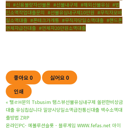
의
,
#신용불량자선불폰
,
#선불내구제
,
#해외선불유심
,
#법
인소액작업대출문의
,
#선불유심내구제10만원
,
#무직자모바
일소액대출
,
#폰테크가개통
,
#무직자당일소액대출
,
#핸드폰
연체자급전대출
,
#연체자20만원소액대출
좋아요
0
싫어요
0
인쇄
«
탤ㄹH문의 Tsbusim 탬스뷰선불유심내구제 쏠편한비상금
대출 유심칩삽니다 밀양시당일소액급전통신대출 백수소액대
출방법 ZRP
온라인PC- 에볼루션슬룟 - 블루게­임 WWW.fefas.net 아이