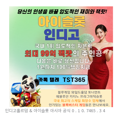
인디­고홀르덤 & 아이슬룟 아시아 공식 0 . 1 0. 7465 . 3 4