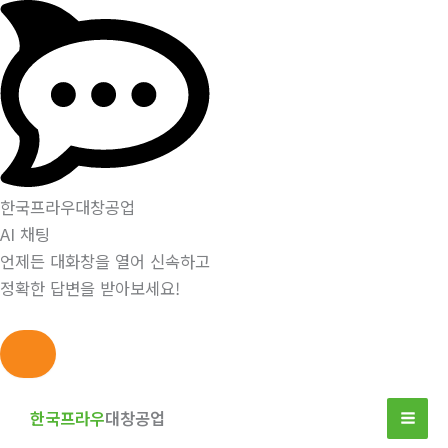
한국프라우대창공업
AI 채팅
언제든 대화창을 열어 신속하고
정확한 답변을 받아보세요!
콘
텐
한국프라우
대창공업
츠