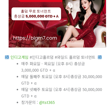
인디­고게­임
#인디­고홀르덤 #와일드 홀르덤 토너먼트
매주 화요일 · 목요일 (오후 8시) 총상금
3,000,000 GTD + α
매달 둘째주 토요일 (오후 8시)총상금 30,000,000
GTD + α
매달 넷째주 토요일 (오후 4시)총상금 50,000,000
GTD + α
참가문의 :
@tst365