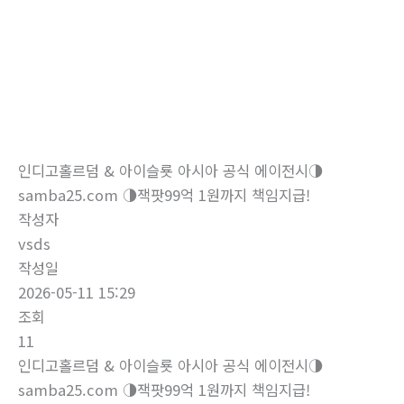
로
건
너
뛰
자유게시판
기
홈
자유게시판
인디­고홀르덤 & 아이슬룟 아시아 공식 에이전시◑
samba25.com ◑잭­팟99억 1원까지 책임지급!
작성자
vsds
작성일
2026-05-11 15:29
조회
11
인디­고홀르덤 & 아이슬룟 아시아 공식 에이전시◑
samba25.com ◑잭­팟99억 1원까지 책임지급!