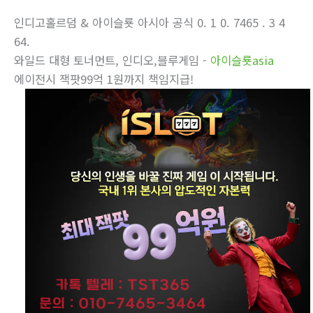
인디­고홀르덤 & 아이슬룟 아시아 공식 0. 1 0. 7465 . 3 4
64.
와일드 대형 토너먼트, 인디오,블루게­임 -
아이슬룟asia
에이전시 잭­팟99억 1원까지 책임지급!