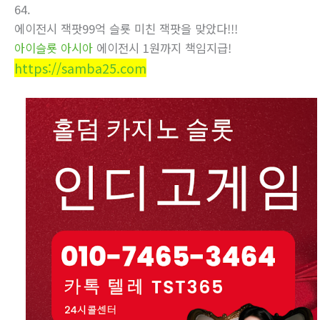
64.
에이전시 잭­팟99억 슬룟 미친 잭­팟을 맞았다!!!
아이슬룟 아시아
에이전시 1원까지 책임지급!
https://samba25.com