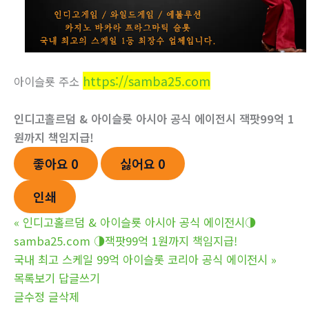
https://samba25.com
아이슬룟 주소
인디­고홀르덤 & 아이슬룟
아시아 공식 에이전시 잭­팟99억 1
원까지 책임지급!
좋아요
0
싫어요
0
인쇄
«
인디­고홀르덤 & 아이슬룟 아시아 공식 에이전시◑
samba25.com ◑잭­팟99억 1원까지 책임지급!
국내 최고 스케일 99억 아이슬롯 코리아 공식 에이전시
»
목록보기
답글쓰기
글수정
글삭제