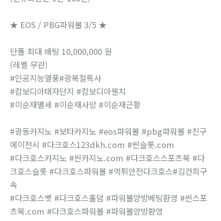
★ EOS / PBG파워볼 3/5 ★
단폴 최대 배팅 10,000,000 원
(레벨 무관)
#인공지능열풍#광복절특사
#캄보디아태자단지 #캄보디아웬치
#이순재별세 #이순재사망 #이순재근황
#광동카지노 #보타카지노 #eos파워볼 #pbg파워볼 #친구
에이전시 #다크호스123dkh.com #씬슬롯.com
#다크호스카지노 #씬카지노.com #다크호스스포츠북 #다
크호스슬롯 #다크호스파워볼 #먹튀안전다크호스#김건희구
속
#다크호스벳 #다크호스홀덤 #파워볼양방베팅환영 #씬스포
츠북.com #다크호스파워볼 #파워볼양방환영