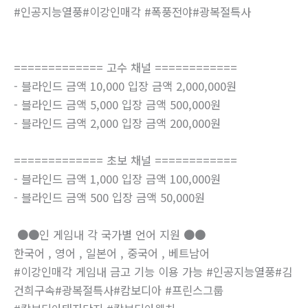
#인공지능열풍#이강인매각 #폭풍전야#광복절특사
============= 고수 채널 ============
- 블라인드 금액 10,000 입장 금액 2,000,000원
- 블라인드 금액 5,000 입장 금액 500,000원
- 블라인드 금액 2,000 입장 금액 200,000원
============= 초보 채널 ============
- 블라인드 금액 1,000 입장 금액 100,000원
- 블라인드 금액 500 입장 금액 50,000원
­ ●●인 게임내 각 국가별 언어 지원 ●● ­
한국어 , 영어 , 일본어 , 중국어 , 베트남어
#이강인매각 게임내 금고 기능 이용 가능 #인공지능열풍#김
건희구속#광복절특사#캄보디아 #프린스그룹