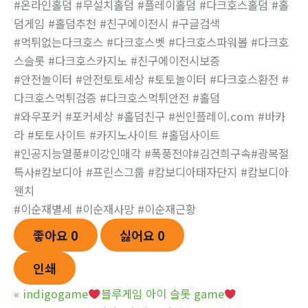
#온라인홀덤 #무설치홀덤 #플레이홀덤 #다크호스홀덤 #홀
덤게임 #홀덤추천 #친구에이전시 #구글검색
#먹튀없는다크호스 #다크호스벳 #다크호스파워볼 #다크호
스슬롯 #다크호스카지노 #친구에이전시보증
#안전놀이터 #안전토토세상 #토토놀이터 #다크호스환전 #
다크호스먹튀검증 #다크호스먹튀안전 #홀덤
#와우포커 #포커세상 #홀덤친구 #씬인플레이.com #바카
라 #토토사이트 #카지노사이트 #홀덤사이트
#인공지능열풍#이강인매각 #폭풍전야#김건희구속#광복절
특사#캄보디아 #프린스그룹 #캄보디아태자단지 #캄보디아
웬치
#이순재별세 #이순재사망 #이순재근황
좋아요
0
싫어요
0
인쇄
«
indigogame
블루게임 아이 슬롯 game