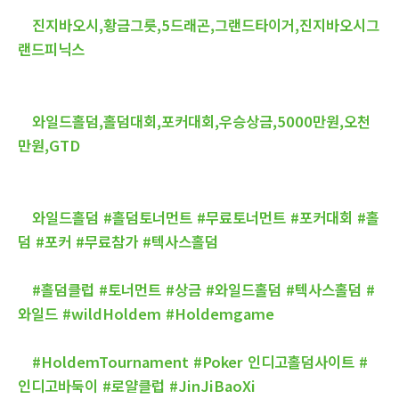
진지바오시,황금그릇,5드래곤,그랜드타이거,진지바오시그
랜드피닉스
와일드홀덤,홀덤대회,포커대회,우승상금,5000만원,오천
만원,GTD
와일드홀덤 #홀덤토너먼트 #무료토너먼트 #포커대회 #홀
덤 #포커 #무료참가 #텍사스홀덤
#홀덤클럽 #토너먼트 #상금 #와일드홀덤 #텍사스홀덤 #
와일드 #wildHoldem #Holdemgame
#HoldemTournament #Poker 인디고홀덤사이트 #
인디고바둑이 #로얄클럽 #JinJiBaoXi