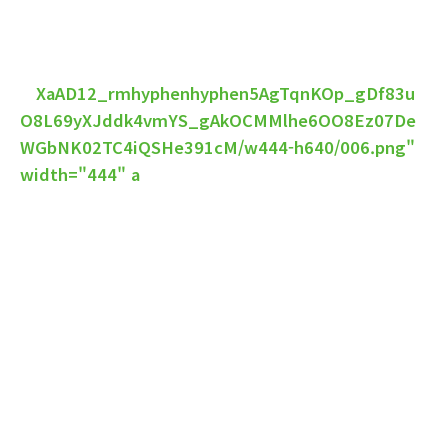
XaAD12_rmhyphenhyphen5AgTqnKOp_gDf83u
O8L69yXJddk4vmYS_gAkOCMMlhe6OO8Ez07De
WGbNK02TC4iQSHe391cM/w444-h640/006.png"
width="444" a