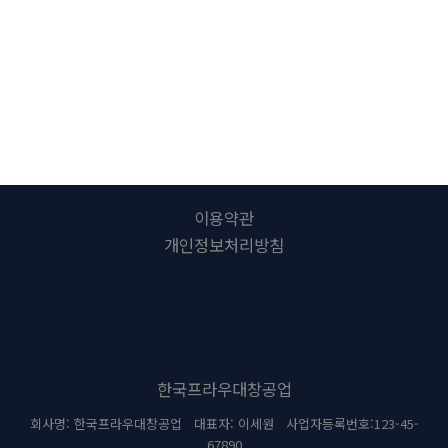
이용약관
개인정보처리방침
한국프라우대창공업
회사명: 한국프라우대창공업 대표자: 이세원 사업자등록번호:123-45-
67890