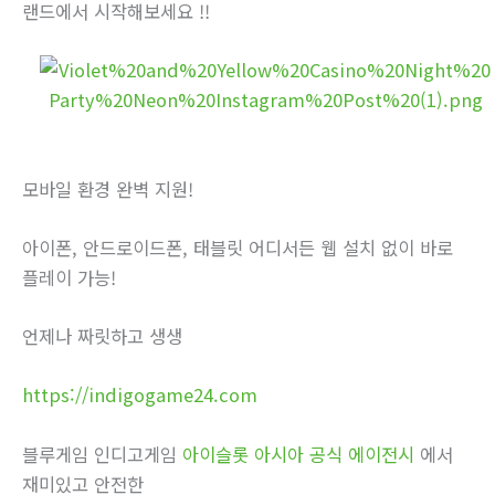
랜드에서 시작해보세요 !!
모바일 환경 완벽 지원!
아이폰, 안드로이드폰, 태블릿 어디서든 웹 설치 없이 바로
플레이 가능!
언제나 짜릿하고 생생
https://indigogame24.com
블루게임 인디고게임
아이슬롯 아시아 공식 에이전시
에서
재미있고 안전한