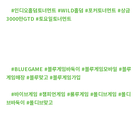
#인디오홀덤토너먼트 #WILD홀덤 #포커토너먼트 #상금
3000만GTD #토요일토너먼트
#BLUEGAME #블루게임바둑이 #블루게임모바일 #블루
게임매장 #블루맞고 #블루게임가입
#바이브게임 #챔피언게임 #룰루게임 #몰디브게임 #몰디
브바둑이 #몰디브맞고