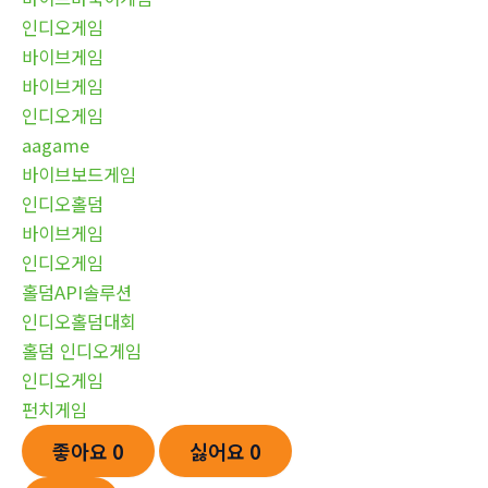
인디오게임
바이브게임
바이브게임
인디오게임
aagame
바이브보드게임
인디오홀덤
바이브게임
인디오게임
홀덤API솔루션
인디오홀덤대회
홀덤 인디오게임
인디오게임
펀치게임
좋아요
0
싫어요
0