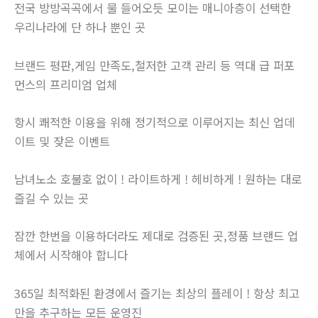
전국 방방곡곡에서 물 들어오듯 모이는 매니아층이 선택한
우리나라에 단 하나 뿐인 곳
브랜드 평판,게임 만족도,철저한 고객 관리 등 역대 급 퍼포
먼스의 프리미엄 업체
항시 쾌적한 이용을 위해 정기적으로 이루어지는 최신 업데
이트 및 잦은 이벤트
남녀노소 호불호 없이 ! 라이트하게 ! 헤비하게 ! 원하는 대로
즐길 수 있는 곳
잠깐 한번을 이용하더라도 제대로 검증된 곳,정품 브랜드 업
체에서 시작해야 합니다
365일 최적화된 환경에서 즐기는 최상의 플레이 ! 항상 최고
만을 추구하는 모든 운영진