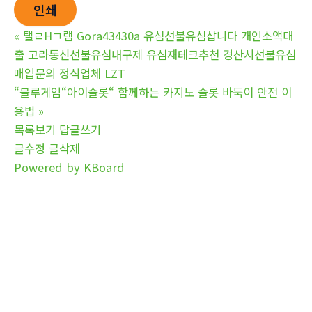
인쇄
«
탤ㄹHㄱ램 Gora43430a 유심선불유심삽니다 개인소액대
출 고라통신선불유심내구제 유심재테크추천 경산시선불유심
매입문의 정식업체 LZT
“블루게임“아이슬롯“ 함께하는 카지노 슬롯 바둑이 안전 이
용법
»
목록보기
답글쓰기
글수정
글삭제
Powered by KBoard