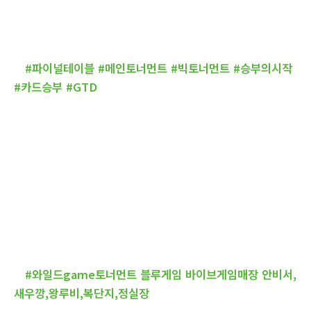
#파이널테이블 #메인토너먼트 #빅토너먼트 #승부의시작
#카드승부 #GTD
#와일드game토너먼트 블루게임 바이브게임매장 안비서,
새우깡,왕루비,복단지,정실장