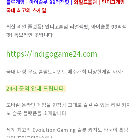
블루게임 | 아이슬롯 99억잭팟 |
와일드홀덤 | 인디고게임 |
국내 최고의 스케일
최신 리얼 플랫폼! 인디고홀덤 리얼잭팟, 아이슬롯 99억잭
팟! 독보적인 곳입니다
https://indigogame24.com
국내 대형 무료 홀덤토너먼트 매주개최 다양한게임 까지~
24시 문의 안내 드립니다.
모바일 온라인 게임을 현장감 그대로 즐길 수 있는 리얼 카지
노 슬롯 플랫폼을 소개합니다.
세계 최고의 Evolution Gaming 슬롯 카지노 바둑이 홀덤
게임 프라그마틱슬롯 !